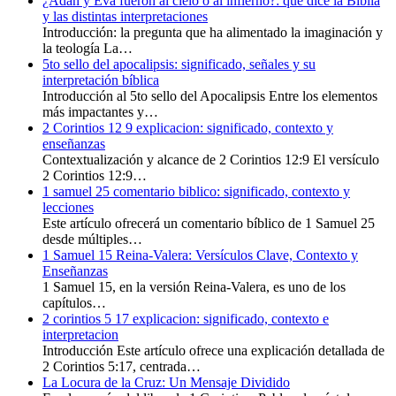
¿Adán y Eva fueron al cielo o al infierno?: qué dice la Biblia
y las distintas interpretaciones
Introducción: la pregunta que ha alimentado la imaginación y
la teología La…
5to sello del apocalipsis: significado, señales y su
interpretación bíblica
Introducción al 5to sello del Apocalipsis Entre los elementos
más impactantes y…
2 Corintios 12 9 explicacion: significado, contexto y
enseñanzas
Contextualización y alcance de 2 Corintios 12:9 El versículo
2 Corintios 12:9…
1 samuel 25 comentario biblico: significado, contexto y
lecciones
Este artículo ofrecerá un comentario bíblico de 1 Samuel 25
desde múltiples…
1 Samuel 15 Reina-Valera: Versículos Clave, Contexto y
Enseñanzas
1 Samuel 15, en la versión Reina-Valera, es uno de los
capítulos…
2 corintios 5 17 explicacion: significado, contexto e
interpretacion
Introducción Este artículo ofrece una explicación detallada de
2 Corintios 5:17, centrada…
La Locura de la Cruz: Un Mensaje Dividido