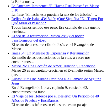
la Biblia nos…
La Amenaza Inminente: "El Hacha Está Puesta" en Mateo
3:10
La frase "El hacha está puesta a la raíz de los árboles",…
Reflexión de Isaías 43:18-19: ¿Qué Significa "No Tengo Por
Qué Mirar el Pasado"?
Todos hemos sentido ese peso. Ese capítulo de vida que no
termina…
El eco de la resurrección: Mateo 28:8 y el poder
transformador del gozo
El relato de la resurrección de Jesús en el Evangelio de
Mateo…
Isaias 54: Un Mensaje de Esperanza y Restauración
En medio de las desolaciones de la vida, a veces nos
encontramos…
Mateo 26: Una Lección de Amor, Traición y Redención
Mateo 26 es un capítulo crucial en el Evangelio según Mateo,
que…
Lucas 9:62: Una Mirada Profunda a la Llamada de Seguir a
Jesús
En el Evangelio de Lucas, capítulo 9, versículo 62,
encontramos una frase…
El Viaje de los Hebreos por el Desierto: Un Periodo de 40
Años de Pruebas y Enseñanzas
El relato de los hebreos en el desierto es un pasaje