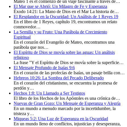
Mateo 1 es el comienzo de un viaje fascinante a través de…
El Mar que se Abrió: Un Milagro de Fe y Esperanza
Éxodo 14:21: La Mano de Dios en el Mar La historia de…
El Resplandor en la Oscuridad: Un Análisis de 1 Reyes 19
En el libro de 1 Reyes, capítulo 19, encontramos un relato
conmovedor…
La Semilla y su Fruto: Una Parábola de Crecimiento
Espiritual
En el corazón del Evangelio de Mateo, encontramos una
parábola que nos…
El Espíritu de Dios se movía sobre las aguas: Un análisis
religioso
La frase "Y el Espíritu de Dios se movía sobre la superficie…
El Mensaje Profundo de Isaías 9:6
En el corazón de las profecías de Isaías, un pasaje brilla con…
Hebreos 10:26: La Sombra del Pecado Deliberado
En el corazón del cristianismo, se encuentra la promesa de
perdón y…
Hechos 1:8: Un Llamado a Ser Testigos
El libro de los Hechos de los Apóstoles es una crónica de…
Nuevas de Gran Gozo: Un Mensaje de Esperanza y Alegría
En un mundo a menudo marcado por la incertidumbre, la
tristeza y…
Miqueas 5:2: Una Luz de Esperanza en la Oscuridad
En un mundo lleno de conflictos, injusticias y desesperanza,