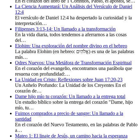
En el corazón del libro de 1 Corintios, Pablo, el apóstol, se…
La Ciencia Aumentará: Un Análisis del Versículo de Daniel
12:4
El versículo de Daniel 12:4 ha despertado la curiosidad y la
interpretación…
Filipenses 3:13-14: Un llamado a la transformación
En la vida diaria, todos tendemos a aferrarnos a las cosas
del…
Elohim: Una exploración del nombre divino en el hebreo
La palabra Elohim (en hebreo: אֱלֹהִים) es una de las palabras
más…
Odres Nuevos: Una Metáfora de Transformación Espiritual
En el corazón del evangelio, encontramos una parábola que
resuena con profundidad:…
La Unidad en Cristo: Reflexiones sobre Juan 17:20-23
Un Anhelo Profundo: La Unidad de los Creyentes En el
corazón de…
Dame hijo mío tu corazón: Un llamado a la entrega total
Un estudio bíblico sobre la entrega del corazón "Dame, hijo
mío, tu…
Fuimos comprados a precio de sangre: Un llamado a la
santidad
En el corazón del Nuevo Testamento, en las palabras de Pablo
a…
Mateo 1: El linaje de Jesús, un camino hacia la esperanza