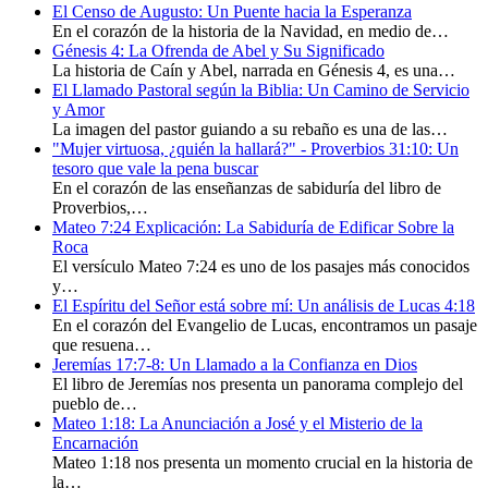
El Censo de Augusto: Un Puente hacia la Esperanza
En el corazón de la historia de la Navidad, en medio de…
Génesis 4: La Ofrenda de Abel y Su Significado
La historia de Caín y Abel, narrada en Génesis 4, es una…
El Llamado Pastoral según la Biblia: Un Camino de Servicio
y Amor
La imagen del pastor guiando a su rebaño es una de las…
"Mujer virtuosa, ¿quién la hallará?" - Proverbios 31:10: Un
tesoro que vale la pena buscar
En el corazón de las enseñanzas de sabiduría del libro de
Proverbios,…
Mateo 7:24 Explicación: La Sabiduría de Edificar Sobre la
Roca
El versículo Mateo 7:24 es uno de los pasajes más conocidos
y…
El Espíritu del Señor está sobre mí: Un análisis de Lucas 4:18
En el corazón del Evangelio de Lucas, encontramos un pasaje
que resuena…
Jeremías 17:7-8: Un Llamado a la Confianza en Dios
El libro de Jeremías nos presenta un panorama complejo del
pueblo de…
Mateo 1:18: La Anunciación a José y el Misterio de la
Encarnación
Mateo 1:18 nos presenta un momento crucial en la historia de
la…