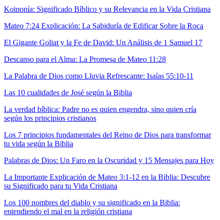
Koinonía: Significado Bíblico y su Relevancia en la Vida Cristiana
Mateo 7:24 Explicación: La Sabiduría de Edificar Sobre la Roca
El Gigante Goliat y la Fe de David: Un Análisis de 1 Samuel 17
Descanso para el Alma: La Promesa de Mateo 11:28
La Palabra de Dios como Lluvia Refrescante: Isaías 55:10-11
Las 10 cualidades de José según la Biblia
La verdad bíblica: Padre no es quien engendra, sino quien cría
según los principios cristianos
Los 7 principios fundamentales del Reino de Dios para transformar
tu vida según la Biblia
Palabras de Dios: Un Faro en la Oscuridad y 15 Mensajes para Hoy
La Importante Explicación de Mateo 3:1-12 en la Biblia: Descubre
su Significado para tu Vida Cristiana
Los 100 nombres del diablo y su significado en la Biblia:
entendiendo el mal en la religión cristiana