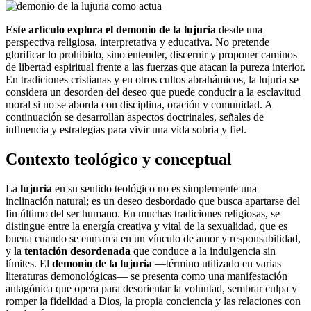
Este artículo explora el demonio de la lujuria
desde una
perspectiva religiosa, interpretativa y educativa. No pretende
glorificar lo prohibido, sino entender, discernir y proponer caminos
de libertad espiritual frente a las fuerzas que atacan la pureza interior.
En tradiciones cristianas y en otros cultos abrahámicos, la lujuria se
considera un desorden del deseo que puede conducir a la esclavitud
moral si no se aborda con disciplina, oración y comunidad. A
continuación se desarrollan aspectos doctrinales, señales de
influencia y estrategias para vivir una vida sobria y fiel.
Contexto teológico y conceptual
La
lujuria
en su sentido teológico no es simplemente una
inclinación natural; es un deseo desbordado que busca apartarse del
fin último del ser humano. En muchas tradiciones religiosas, se
distingue entre la energía creativa y vital de la sexualidad, que es
buena cuando se enmarca en un vínculo de amor y responsabilidad,
y la
tentación desordenada
que conduce a la indulgencia sin
límites. El
demonio de la lujuria
—término utilizado en varias
literaturas demonológicas— se presenta como una manifestación
antagónica que opera para desorientar la voluntad, sembrar culpa y
romper la fidelidad a Dios, la propia conciencia y las relaciones con