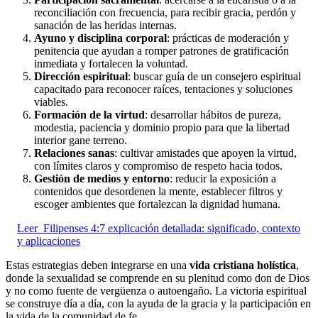
reconciliación con frecuencia, para recibir gracia, perdón y
sanación de las heridas internas.
Ayuno y disciplina corporal
: prácticas de moderación y
penitencia que ayudan a romper patrones de gratificación
inmediata y fortalecen la voluntad.
Dirección espiritual
: buscar guía de un consejero espiritual
capacitado para reconocer raíces, tentaciones y soluciones
viables.
Formación de la virtud
: desarrollar hábitos de pureza,
modestia, paciencia y dominio propio para que la libertad
interior gane terreno.
Relaciones sanas
: cultivar amistades que apoyen la virtud,
con límites claros y compromiso de respeto hacia todos.
Gestión de medios y entorno
: reducir la exposición a
contenidos que desordenen la mente, establecer filtros y
escoger ambientes que fortalezcan la dignidad humana.
Leer
Filipenses 4:7 explicación detallada: significado, contexto
y aplicaciones
Estas estrategias deben integrarse en una
vida cristiana holística
,
donde la sexualidad se comprende en su plenitud como don de Dios
y no como fuente de vergüenza o autoengaño. La victoria espiritual
se construye día a día, con la ayuda de la gracia y la participación en
la vida de la comunidad de fe.