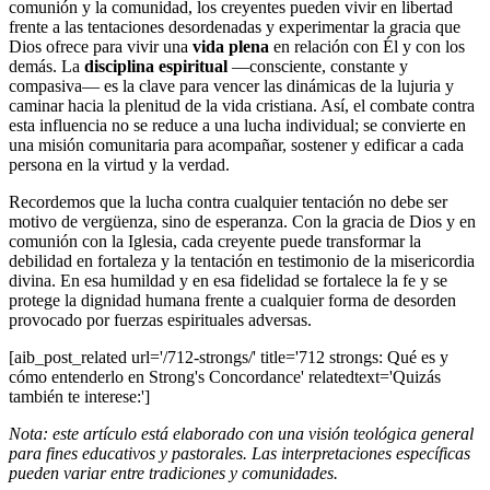
comunión y la comunidad, los creyentes pueden vivir en libertad
frente a las tentaciones desordenadas y experimentar la gracia que
Dios ofrece para vivir una
vida plena
en relación con Él y con los
demás. La
disciplina espiritual
—consciente, constante y
compasiva— es la clave para vencer las dinámicas de la lujuria y
caminar hacia la plenitud de la vida cristiana. Así, el combate contra
esta influencia no se reduce a una lucha individual; se convierte en
una misión comunitaria para acompañar, sostener y edificar a cada
persona en la virtud y la verdad.
Recordemos que la lucha contra cualquier tentación no debe ser
motivo de vergüenza, sino de esperanza. Con la gracia de Dios y en
comunión con la Iglesia, cada creyente puede transformar la
debilidad en fortaleza y la tentación en testimonio de la misericordia
divina. En esa humildad y en esa fidelidad se fortalece la fe y se
protege la dignidad humana frente a cualquier forma de desorden
provocado por fuerzas espirituales adversas.
[aib_post_related url='/712-strongs/' title='712 strongs: Qué es y
cómo entenderlo en Strong's Concordance' relatedtext='Quizás
también te interese:']
Nota: este artículo está elaborado con una visión teológica general
para fines educativos y pastorales. Las interpretaciones específicas
pueden variar entre tradiciones y comunidades.