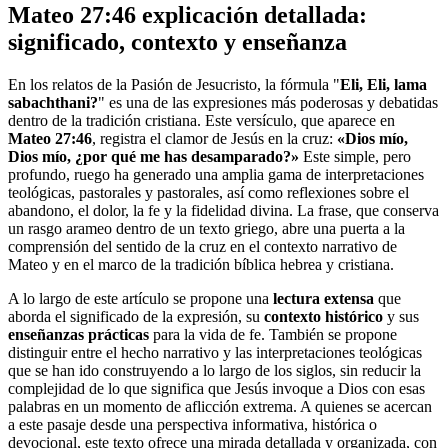
Mateo 27:46 explicación detallada:
significado, contexto y enseñanza
En los relatos de la Pasión de Jesucristo, la fórmula "
Eli, Eli, lama
sabachthani?
" es una de las expresiones más poderosas y debatidas
dentro de la tradición cristiana. Este versículo, que aparece en
Mateo 27:46
, registra el clamor de Jesús en la cruz:
«Dios mío,
Dios mío, ¿por qué me has desamparado?»
Este simple, pero
profundo, ruego ha generado una amplia gama de interpretaciones
teológicas, pastorales y pastorales, así como reflexiones sobre el
abandono, el dolor, la fe y la fidelidad divina. La frase, que conserva
un rasgo arameo dentro de un texto griego, abre una puerta a la
comprensión del sentido de la cruz en el contexto narrativo de
Mateo y en el marco de la tradición bíblica hebrea y cristiana.
A lo largo de este artículo se propone una
lectura extensa
que
aborda el significado de la expresión, su
contexto histórico
y sus
enseñanzas prácticas
para la vida de fe. También se propone
distinguir entre el hecho narrativo y las interpretaciones teológicas
que se han ido construyendo a lo largo de los siglos, sin reducir la
complejidad de lo que significa que Jesús invoque a Dios con esas
palabras en un momento de aflicción extrema. A quienes se acercan
a este pasaje desde una perspectiva informativa, histórica o
devocional, este texto ofrece una mirada detallada y organizada, con