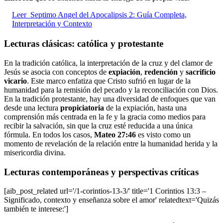
Leer
Septimo Angel del Apocalipsis 2: Guía Completa,
Interpretación y Contexto
Lecturas clásicas: católica y protestante
En la tradición católica, la interpretación de la cruz y del clamor de
Jesús se asocia con conceptos de
expiación
,
redención
y
sacrifício
vicario
. Este marco enfatiza que Cristo sufrió en lugar de la
humanidad para la remisión del pecado y la reconciliación con Dios.
En la tradición protestante, hay una diversidad de enfoques que van
desde una lectura
propiciatoria
de la expiación, hasta una
comprensión más centrada en la fe y la gracia como medios para
recibir la salvación, sin que la cruz esté reducida a una única
fórmula. En todos los casos,
Mateo 27:46
es visto como un
momento de revelación de la relación entre la humanidad herida y la
misericordia divina.
Lecturas contemporáneas y perspectivas críticas
[aib_post_related url='/1-corintios-13-3/' title='1 Corintios 13:3 –
Significado, contexto y enseñanza sobre el amor' relatedtext='Quizás
también te interese:']