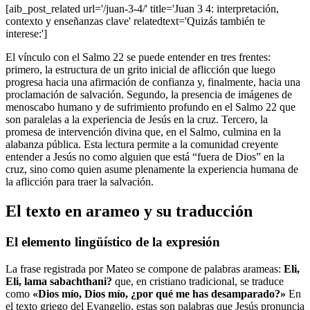
[aib_post_related url='/juan-3-4/' title='Juan 3 4: interpretación,
contexto y enseñanzas clave' relatedtext='Quizás también te
interese:']
El vínculo con el Salmo 22 se puede entender en tres frentes:
primero, la estructura de un grito inicial de aflicción que luego
progresa hacia una afirmación de confianza y, finalmente, hacia una
proclamación de salvación. Segundo, la presencia de imágenes de
menoscabo humano y de sufrimiento profundo en el Salmo 22 que
son paralelas a la experiencia de Jesús en la cruz. Tercero, la
promesa de intervención divina que, en el Salmo, culmina en la
alabanza pública. Esta lectura permite a la comunidad creyente
entender a Jesús no como alguien que está “fuera de Dios” en la
cruz, sino como quien asume plenamente la experiencia humana de
la aflicción para traer la salvación.
El texto en arameo y su traducción
El elemento lingüístico de la expresión
La frase registrada por Mateo se compone de palabras arameas:
Eli,
Eli, lama sabachthani?
que, en cristiano tradicional, se traduce
como
«Dios mío, Dios mío, ¿por qué me has desamparado?»
En
el texto griego del Evangelio, estas son palabras que Jesús pronuncia