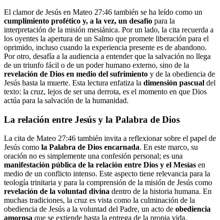
El clamor de Jesús en Mateo 27:46 también se ha leído como un
cumplimiento profético y, a la vez, un desafío
para la
interpretación de la misión mesiánica. Por un lado, la cita recuerda a
los oyentes la apertura de un Salmo que promete liberación para el
oprimido, incluso cuando la experiencia presente es de abandono.
Por otro, desafía a la audiencia a entender que la salvación no llega
de un triunfo fácil o de un poder humano externo, sino de la
revelación de Dios en medio del sufrimiento
y de la obediencia de
Jesús hasta la muerte. Esta lectura enfatiza la
dimensión pascual
del
texto: la cruz, lejos de ser una derrota, es el momento en que Dios
actúa para la salvación de la humanidad.
La relación entre Jesús y la Palabra de Dios
La cita de Mateo 27:46 también invita a reflexionar sobre el papel de
Jesús como
la Palabra de Dios encarnada
. En este marco, su
oración no es simplemente una confesión personal; es una
manifestación pública de la relación entre Dios y el Mesías
en
medio de un conflicto intenso. Este aspecto tiene relevancia para la
teología trinitaria y para la comprensión de la misión de Jesús como
revelación de la voluntad divina
dentro de la historia humana. En
muchas tradiciones, la cruz es vista como la culminación de la
obediencia de Jesús a la voluntad del Padre, un acto de
obediencia
amorosa
que se extiende hasta la entrega de la propia vida.