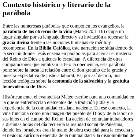
Contexto histórico y literario de la
parábola
Entre las numerosas parábolas que componen los evangelios, la
parábola de los obreros de la viña
(Mateo 20:1-16) ocupa un
lugar singular por su lenguaje directo y su invitación a repensar la
gracia divina
frente a las nociones humanas de mérito y
recompensa. En la
Biblia Católica
, esta narración se sitúa dentro de
la sección donde Jesús enseña en parábolas para acercar el misterio
del Reino de Dios a quienes lo escuchan. A diferencia de otras
comparaciones que enfatizan la fe o la obediencia, esta parábola
pone sobre la mesa la relación entre el don gratuito de la gracia y
nuestra expectativa de justicia laboral. Es, por así decirlo, una
lección teológica sobre la
economía de la salvación
y la
gratuita
benevolencia de Dios
.
Históricamente, el evangelista Mateo escribe para una comunidad en
la que se entremezclan elementos de la tradición judía y la
experiencia de la comunidad cristiana naciente. En ese contexto, la
viña funciona como una imagen del pueblo de Dios y de la labor de
sus hijos en el campo del Reino. La acción de contratar trabajadores
a distintas horas del día recuerda la realidad social de Palestina,
donde los jornaleros eran la mano de obra esencial para la cosecha y
el negocio agrícola dependía de la puntualidad y la disponibilidad de