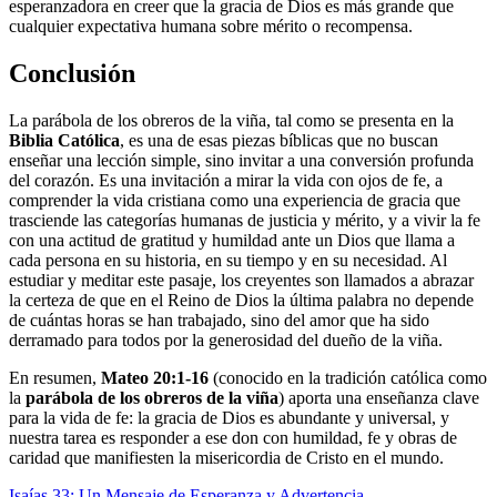
esperanzadora en creer que la gracia de Dios es más grande que
cualquier expectativa humana sobre mérito o recompensa.
Conclusión
La parábola de los obreros de la viña, tal como se presenta en la
Biblia Católica
, es una de esas piezas bíblicas que no buscan
enseñar una lección simple, sino invitar a una conversión profunda
del corazón. Es una invitación a mirar la vida con ojos de fe, a
comprender la vida cristiana como una experiencia de gracia que
trasciende las categorías humanas de justicia y mérito, y a vivir la fe
con una actitud de gratitud y humildad ante un Dios que llama a
cada persona en su historia, en su tiempo y en su necesidad. Al
estudiar y meditar este pasaje, los creyentes son llamados a abrazar
la certeza de que en el Reino de Dios la última palabra no depende
de cuántas horas se han trabajado, sino del amor que ha sido
derramado para todos por la generosidad del dueño de la viña.
En resumen,
Mateo 20:1-16
(conocido en la tradición católica como
la
parábola de los obreros de la viña
) aporta una enseñanza clave
para la vida de fe: la gracia de Dios es abundante y universal, y
nuestra tarea es responder a ese don con humildad, fe y obras de
caridad que manifiesten la misericordia de Cristo en el mundo.
Isaías 33: Un Mensaje de Esperanza y Advertencia