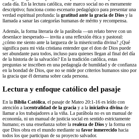
cada día. En la lectura católica, este marco social no es meramente
descriptivo; funciona como escenario pedagógico para presentar una
verdad espiritual profunda: la
gratitud ante la gracia de Dios
y la
llamada a sanar las categorías humanas de mérito y recompensa.
Además, la forma literaria de la parábola —un relato breve con un
desenlace inesperado— invita a una reflexión ética y pastoral:
¿cómo me siento ante la largueza de la misericordia divina? ¿Qué
significa para mi vida cristiana entender que el don de Dios puede
ser abundante para todos, incluso para quienes llegan al final del día
de la historia de la salvación? En la tradición católica, estas
preguntas se inscriben en una pedagogía de humildad y de confianza
en la bondad de Dios, que no se mide por criterios humanos sino por
la gracia que él derrama sobre cada persona.
Lectura y enfoque católico del pasaje
En la
Biblia Católica
, el pasaje de Mateo 20:1-16 es leído con
atención a la
centralidad de la gracia
y a la
iniciativa divina
de
llamar a los trabajadores a la viña. La parábola no es un manual de
economía, ni un manual de justicia social en sentido estrictamente
humano; es una enseñanza sobre la
realeza de Dios
y la forma en
que Dios obra en el mundo mediante su
favor inmerecido
hacia
todos los que participan de su proyecto salvador.