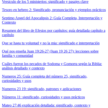
Versiculo de los 5 ministerios: significado y pasajes clave
Tesoro en hebreo 2: Significado, pronunciación y ejemplos prácticos
Septimo Angel del Apocalipsis 2: Guía Completa, Interpretación y
Contexto
Resumen del libro de Efesios por capítulos: guía detallada capítulo a
capítulo
Que se haga tu voluntad y no la mia: significado e interpretación
Qué nos enseña Juan 19:26-27 (Juan 19 26 27): lecciones sobre
familia y comunidad
Cuáles fueron los pecados de Sodoma y Gomorra según la Biblia:
análisis detallado y contexto
Numeros 25: Guía completa del número 25, significado,
curiosidades y usos
Numeros 23 19: significado, patrones y aplicaciones
Números 11: significado, curiosidades y usos prácticos
Mateo 27:46 explicación detallada: significado, contexto y