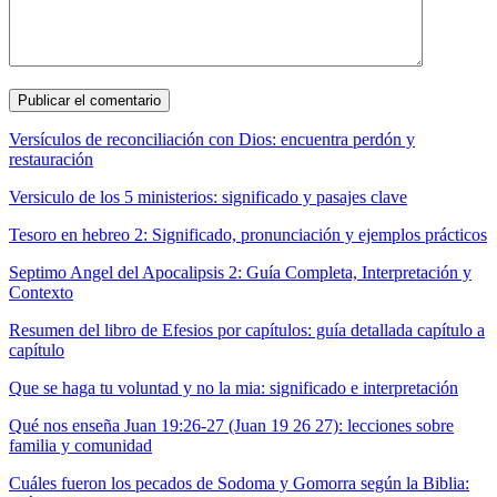
Versículos de reconciliación con Dios: encuentra perdón y
restauración
Versiculo de los 5 ministerios: significado y pasajes clave
Tesoro en hebreo 2: Significado, pronunciación y ejemplos prácticos
Septimo Angel del Apocalipsis 2: Guía Completa, Interpretación y
Contexto
Resumen del libro de Efesios por capítulos: guía detallada capítulo a
capítulo
Que se haga tu voluntad y no la mia: significado e interpretación
Qué nos enseña Juan 19:26-27 (Juan 19 26 27): lecciones sobre
familia y comunidad
Cuáles fueron los pecados de Sodoma y Gomorra según la Biblia: