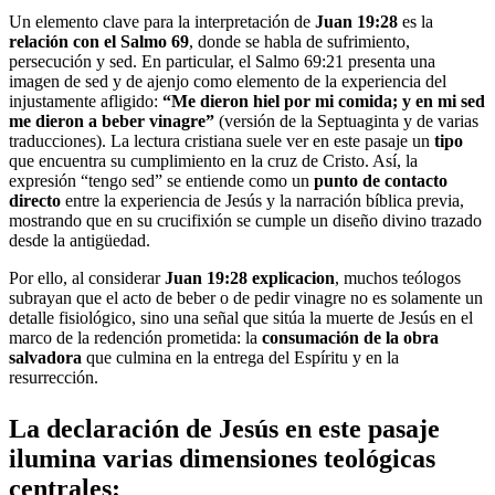
Un elemento clave para la interpretación de
Juan 19:28
es la
relación con el Salmo 69
, donde se habla de sufrimiento,
persecución y sed. En particular, el Salmo 69:21 presenta una
imagen de sed y de ajenjo como elemento de la experiencia del
injustamente afligido:
“Me dieron hiel por mi comida; y en mi sed
me dieron a beber vinagre”
(versión de la Septuaginta y de varias
traducciones). La lectura cristiana suele ver en este pasaje un
tipo
que encuentra su cumplimiento en la cruz de Cristo. Así, la
expresión “tengo sed” se entiende como un
punto de contacto
directo
entre la experiencia de Jesús y la narración bíblica previa,
mostrando que en su crucifixión se cumple un diseño divino trazado
desde la antigüedad.
Por ello, al considerar
Juan 19:28 explicacion
, muchos teólogos
subrayan que el acto de beber o de pedir vinagre no es solamente un
detalle fisiológico, sino una señal que sitúa la muerte de Jesús en el
marco de la redención prometida: la
consumación de la obra
salvadora
que culmina en la entrega del Espíritu y en la
resurrección.
La declaración de Jesús en este pasaje
ilumina varias dimensiones teológicas
centrales: