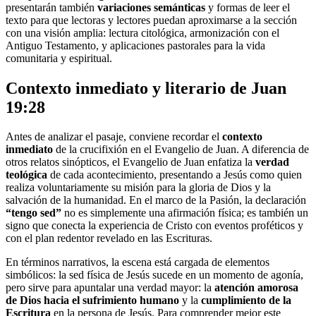
presentarán también
variaciones semánticas
y formas de leer el
texto para que lectoras y lectores puedan aproximarse a la sección
con una visión amplia: lectura citológica, armonización con el
Antiguo Testamento, y aplicaciones pastorales para la vida
comunitaria y espiritual.
Contexto inmediato y literario de Juan
19:28
Antes de analizar el pasaje, conviene recordar el
contexto
inmediato
de la crucifixión en el Evangelio de Juan. A diferencia de
otros relatos sinópticos, el Evangelio de Juan enfatiza la
verdad
teológica
de cada acontecimiento, presentando a Jesús como quien
realiza voluntariamente su misión para la gloria de Dios y la
salvación de la humanidad. En el marco de la Pasión, la declaración
“tengo sed”
no es simplemente una afirmación física; es también un
signo que conecta la experiencia de Cristo con eventos proféticos y
con el plan redentor revelado en las Escrituras.
En términos narrativos, la escena está cargada de elementos
simbólicos: la sed física de Jesús sucede en un momento de agonía,
pero sirve para apuntalar una verdad mayor: la
atención amorosa
de Dios hacia el sufrimiento humano
y la
cumplimiento de la
Escritura
en la persona de Jesús. Para comprender mejor este