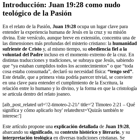
Introducción: Juan 19:28 como nudo
teológico de la Pasión
En el relato de la Pasión,
Juan 19:28
ocupa un lugar clave para
entender la experiencia humana de Jesús en la cruz y su misión
divina. Este versículo, aunque breve en extensión, concentra una de
las dimensiones más profundas del misterio cristiano: la
humanidad
sufriente de Cristo
y, al mismo tiempo, su
obediencia fiel a la
voluntad del Padre
incluso en el momento extremo de la cruz. En
distintas traducciones y tradiciones, se subraya que Jesús, sabiendo
que “ya estaban cumplidos todos los acontecimientos” o que “toda
cosa estaba consumada”, declaró su necesidad física:
“tengo sed”
.
Este detalle, que a primera vista podría parecer trivial, se convierte
en una clave para entender el cumplimiento de la Escritura, la
relación entre lo humano y lo divino, y la forma en que la cristología
se articula dentro del relato joaneo.
[aib_post_related url='/2-timoteo-2-21/' title='2 Timoteo 2:21 – Qué
significa y cómo aplicarlo hoy' relatedtext='Quizás también te
interese:']
Este artículo propone una
explicación detallada
de
Juan 19:28
,
abarcando su
significado
, su
contexto histórico y literario
, y su
interpretación teológica
en diversas tradiciones cristianas. Se