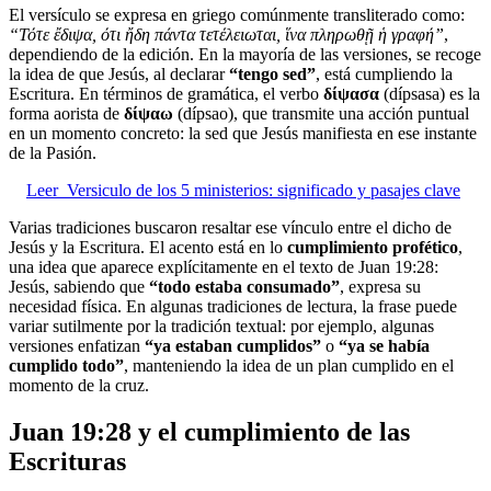
El versículo se expresa en griego comúnmente transliterado como:
“Τότε ἔδιψα,
ότι ἤδη πάντα τετέλειωται,
ἵνα πληρωθῇ ἡ γραφή”
,
dependiendo de la edición. En la mayoría de las versiones, se recoge
la idea de que Jesús, al declarar
“tengo sed”
, está cumpliendo la
Escritura. En términos de gramática, el verbo
δίψασα
(dípsasa) es la
forma aorista de
δίψαω
(dípsao), que transmite una acción puntual
en un momento concreto: la sed que Jesús manifiesta en ese instante
de la Pasión.
Leer
Versiculo de los 5 ministerios: significado y pasajes clave
Varias tradiciones buscaron resaltar ese vínculo entre el dicho de
Jesús y la Escritura. El acento está en lo
cumplimiento profético
,
una idea que aparece explícitamente en el texto de Juan 19:28:
Jesús, sabiendo que
“todo estaba consumado”
, expresa su
necesidad física. En algunas tradiciones de lectura, la frase puede
variar sutilmente por la tradición textual: por ejemplo, algunas
versiones enfatizan
“ya estaban cumplidos”
o
“ya se había
cumplido todo”
, manteniendo la idea de un plan cumplido en el
momento de la cruz.
Juan 19:28 y el cumplimiento de las
Escrituras