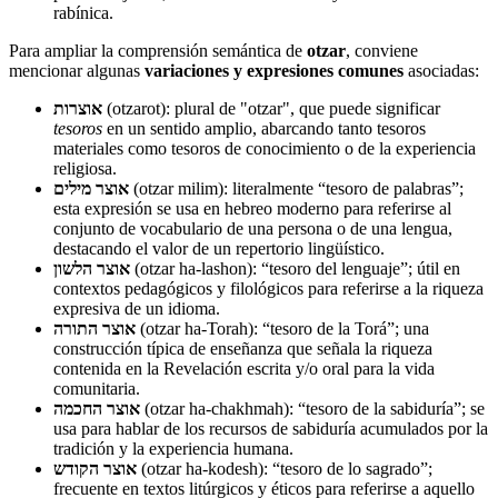
rabínica.
Para ampliar la comprensión semántica de
otzar
, conviene
mencionar algunas
variaciones y expresiones comunes
asociadas:
אוצרות
(otzarot): plural de "otzar", que puede significar
tesoros
en un sentido amplio, abarcando tanto tesoros
materiales como tesoros de conocimiento o de la experiencia
religiosa.
אוצר מילים
(otzar milim): literalmente “tesoro de palabras”;
esta expresión se usa en hebreo moderno para referirse al
conjunto de vocabulario de una persona o de una lengua,
destacando el valor de un repertorio lingüístico.
אוצר הלשון
(otzar ha-lashon): “tesoro del lenguaje”; útil en
contextos pedagógicos y filológicos para referirse a la riqueza
expresiva de un idioma.
אוצר התורה
(otzar ha-Torah): “tesoro de la Torá”; una
construcción típica de enseñanza que señala la riqueza
contenida en la Revelación escrita y/o oral para la vida
comunitaria.
אוצר החכמה
(otzar ha-chakhmah): “tesoro de la sabiduría”; se
usa para hablar de los recursos de sabiduría acumulados por la
tradición y la experiencia humana.
אוצר הקודש
(otzar ha-kodesh): “tesoro de lo sagrado”;
frecuente en textos litúrgicos y éticos para referirse a aquello