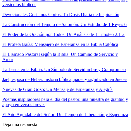
versículos bíblicos
Devocionales Cristianos Cortos: Tu Dosis Diaria de Inspiración
La Construcción del Templo de Salomón: Un Estudio de 1 Reyes 6
El Poder de la Oración por Todos: Un Análisis de 1 Timoteo 2:1-2
El Profeta Isaías: Mensajero de Esperanza en la Biblia Católica
El Llamado Pastoral según la Biblia: Un Camino de Servicio y
Amor
La Lesna en la Biblia: Un Símbolo de Servidumbre y Compromiso
Jael, esposa de Heber: historia bíblica, papel y significado en Jueces
Nuevas de Gran Gozo: Un Mensaje de Esperanza y Alegría
Poemas inspiradores para el día del pastor: una muestra de gratitud y
apoyo en versos breves
El Año Agradable del Señor: Un Tiempo de Liberación y Esperanza
Deja una respuesta