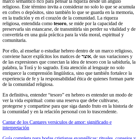
marco semántico rico para pensar la riqueza desde un ángulo
religioso. Este término invita a considerar no solo lo que se acumula
en cofres o depósitos, sino también lo que se guarda en la memoria,
en la tradición y en el corazón de la comunidad. La riqueza
religiosa, entendida como
tesoro
, se mide por la capacidad de
preservarla sin estancarse, de transmitirla sin perder su vitalidad y de
convertirla en una guía práctica para la vida moral, espiritual y
comunitaria.
Por ello, al enseñar o estudiar hebreo dentro de un marco religioso,
conviene hacer explícitos los matices de
אוצר
, de sus variaciones y
de las expresiones que conectan la idea de tesoro con la sabiduría, la
palabra, la Torá y lo sagrado. Esta atención al lenguaje no solo
enriquece la comprensión lingüística, sino que también fortalece la
experiencia de fe y la responsabilidad ética de quienes forman parte
de la comunidad religiosa.
En definitiva, entender “tesoro” en hebreo es entender un modo de
ver la vida espiritual: como una reserva que debe cultivarse,
protegerse y compartirse para que siga dando fruto en la historia de
la comunidad y en la relación personal con lo trascendente.
Cantar de los Cantares versiculos de amor: significado e
interpretación
Guía completa para bodas cristianas evangélicas: rituales, consejos y