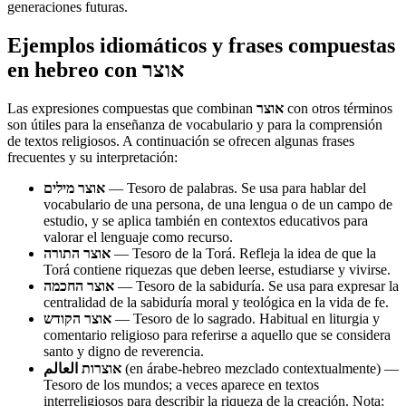
generaciones futuras.
Ejemplos idiomáticos y frases compuestas
en hebreo con אוצר
Las expresiones compuestas que combinan
אוצר
con otros términos
son útiles para la enseñanza de vocabulario y para la comprensión
de textos religiosos. A continuación se ofrecen algunas frases
frecuentes y su interpretación:
אוצר מילים
— Tesoro de palabras. Se usa para hablar del
vocabulario de una persona, de una lengua o de un campo de
estudio, y se aplica también en contextos educativos para
valorar el lenguaje como recurso.
אוצר התורה
— Tesoro de la Torá. Refleja la idea de que la
Torá contiene riquezas que deben leerse, estudiarse y vivirse.
אוצר החכמה
— Tesoro de la sabiduría. Se usa para expresar la
centralidad de la sabiduría moral y teológica en la vida de fe.
אוצר הקודש
— Tesoro de lo sagrado. Habitual en liturgia y
comentario religioso para referirse a aquello que se considera
santo y digno de reverencia.
אוצרות العالم
(en árabe-hebreo mezclado contextualmente) —
Tesoro de los mundos; a veces aparece en textos
interreligiosos para describir la riqueza de la creación. Nota: