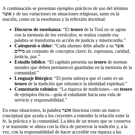
A continuación se presentan ejemplos prácticos de uso del término
אוצר
y de sus variaciones en situaciones religiosas, tanto en la
oración, como en la enseñanza y la reflexión doctrinal:
Discurso de enseñanza
: “El
tesoro
de la Torá no se agota
con la memoria de los versículos; se realiza cuando esa
palabra se transforma en acción de justicia y misericordia.”
Catequesis o shiur
: “Cada alumno debe añadir a su
אוצר
מילים
un conjunto de conceptos clave: fe, esperanza, caridad,
justicia, paz.”
Estudio bíblico
: “El capítulo presenta un
tesoro
de normas
morales que deben permanecer guardadas en la memoria de la
comunidad.”
Lenguaje litúrgico
: “El poeta subraya que el canto es un
tesoro
de la tradición que robustece la identidad espiritual.”
Comentario rabínico
: “La riqueza de tradiciones—un
tesoro
de ejemplos éticos—guía al estudiante hacia una vida de
servicio y responsabilidad.”
En estas situaciones, la palabra
אוצר
funciona como un marco
conceptual que ayuda a los creyentes a entender la relación entre la
fe, la práctica y la comunidad. La idea de un tesoro que se conserva
y se transmite se alinea con la ética de preservar la tradición y, a la
vez, con la responsabilidad de hacer accesible esa riqueza a las