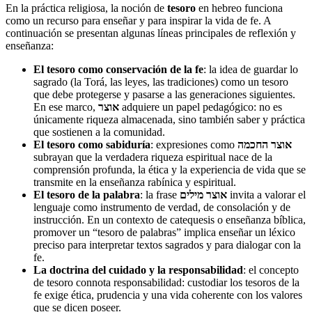
En la práctica religiosa, la noción de
tesoro
en hebreo funciona
como un recurso para enseñar y para inspirar la vida de fe. A
continuación se presentan algunas líneas principales de reflexión y
enseñanza:
El tesoro como conservación de la fe
: la idea de guardar lo
sagrado (la Torá, las leyes, las tradiciones) como un tesoro
que debe protegerse y pasarse a las generaciones siguientes.
En ese marco,
אוצר
adquiere un papel pedagógico: no es
únicamente riqueza almacenada, sino también saber y práctica
que sostienen a la comunidad.
El tesoro como sabiduría
: expresiones como
אוצר החכמה
subrayan que la verdadera riqueza espiritual nace de la
comprensión profunda, la ética y la experiencia de vida que se
transmite en la enseñanza rabínica y espiritual.
El tesoro de la palabra
: la frase
אוצר מילים
invita a valorar el
lenguaje como instrumento de verdad, de consolación y de
instrucción. En un contexto de catequesis o enseñanza bíblica,
promover un “tesoro de palabras” implica enseñar un léxico
preciso para interpretar textos sagrados y para dialogar con la
fe.
La doctrina del cuidado y la responsabilidad
: el concepto
de tesoro connota responsabilidad: custodiar los tesoros de la
fe exige ética, prudencia y una vida coherente con los valores
que se dicen poseer.