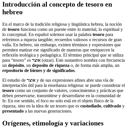
Introducción al concepto de tesoro en
hebreo
En el marco de la tradición religiosa y lingüística hebrea, la noción
de
tesoro
funciona como un puente entre lo material, lo espiritual y
lo conceptual. En español solemos usar la palabra
tesoro
para
referirnos a riqueza tangible, recuerdos valiosos o recursos de gran
valía. En hebreo, sin embargo, existen términos y expresiones que
permiten matizar ese significado de maneras que enriquecen la
reflexión teológica y pedagógica. El término principal que se utiliza
para “tesoro” es
אוצר
(otzar). Este sustantivo nombra con frecuencia
un
depósito
, un
deposito de riqueza
o, de forma más amplia, un
repositorio de bienes y de significados
.
El estudio de
אוצר
y de sus expresiones afines abre una vía de
interpretación útil para la enseñanza religiosa: se puede considerar el
tesoro
como un conjunto de valores, conocimientos y prácticas que
deben preservarse, transmitirse y desarrollarse en la comunidad de
fe. En ese sentido, el foco no solo está en el objeto físico de la
riqueza, sino en la idea de un tesoro que es
custodiado
,
cultivado
y
presentado
a las nuevas generaciones.
Orígenes, etimología y variaciones