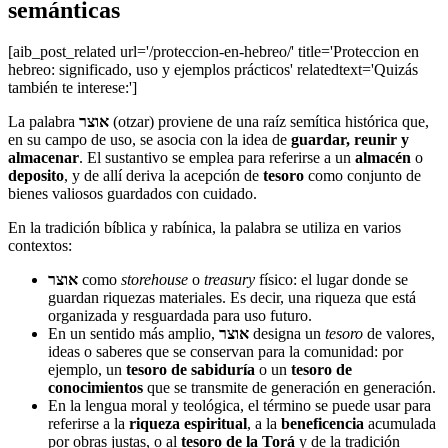
semánticas
[aib_post_related url='/proteccion-en-hebreo/' title='Proteccion en
hebreo: significado, uso y ejemplos prácticos' relatedtext='Quizás
también te interese:']
La palabra
אוצר
(otzar) proviene de una raíz semítica histórica que,
en su campo de uso, se asocia con la idea de
guardar, reunir y
almacenar
. El sustantivo se emplea para referirse a un
almacén
o
deposito
, y de allí deriva la acepción de
tesoro
como conjunto de
bienes valiosos guardados con cuidado.
En la tradición bíblica y rabínica, la palabra se utiliza en varios
contextos:
אוצר
como
storehouse
o
treasury
físico: el lugar donde se
guardan riquezas materiales. Es decir, una riqueza que está
organizada y resguardada para uso futuro.
En un sentido más amplio,
אוצר
designa un
tesoro
de valores,
ideas o saberes que se conservan para la comunidad: por
ejemplo, un
tesoro de sabiduría
o un
tesoro de
conocimientos
que se transmite de generación en generación.
En la lengua moral y teológica, el término se puede usar para
referirse a la
riqueza espiritual
, a la
beneficencia
acumulada
por obras justas, o al
tesoro de la Torá
y de la tradición