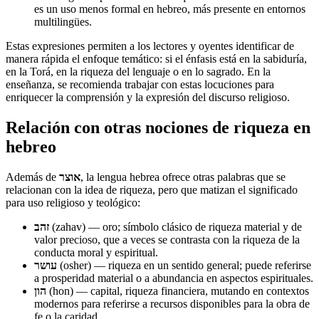
es un uso menos formal en hebreo, más presente en entornos
multilingües.
Estas expresiones permiten a los lectores y oyentes identificar de
manera rápida el enfoque temático: si el énfasis está en la sabiduría,
en la Torá, en la riqueza del lenguaje o en lo sagrado. En la
enseñanza, se recomienda trabajar con estas locuciones para
enriquecer la comprensión y la expresión del discurso religioso.
Relación con otras nociones de riqueza en
hebreo
Además de
אוצר
, la lengua hebrea ofrece otras palabras que se
relacionan con la idea de riqueza, pero que matizan el significado
para uso religioso y teológico:
זהב
(zahav) — oro; símbolo clásico de riqueza material y de
valor precioso, que a veces se contrasta con la riqueza de la
conducta moral y espiritual.
עושר
(osher) — riqueza en un sentido general; puede referirse
a prosperidad material o a abundancia en aspectos espirituales.
הון
(hon) — capital, riqueza financiera, mutando en contextos
modernos para referirse a recursos disponibles para la obra de
fe o la caridad.