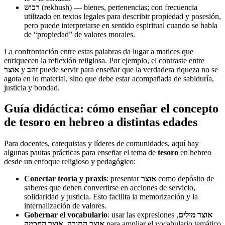
רכוש
(rekhush) — bienes, pertenencias; con frecuencia
utilizado en textos legales para describir propiedad y posesión,
pero puede interpretarse en sentido espiritual cuando se habla
de “propiedad” de valores morales.
La confrontación entre estas palabras da lugar a matices que
enriquecen la reflexión religiosa. Por ejemplo, el contraste entre
אוצר
y
זהב
puede servir para enseñar que la verdadera riqueza no se
agota en lo material, sino que debe estar acompañada de sabiduría,
justicia y bondad.
Guía didáctica: cómo enseñar el concepto
de tesoro en hebreo a distintas edades
Para docentes, catequistas y líderes de comunidades, aquí hay
algunas pautas prácticas para enseñar el tema de
tesoro
en hebreo
desde un enfoque religioso y pedagógico:
Conectar teoría y praxis
: presentar
אוצר
como depósito de
saberes que deben convertirse en acciones de servicio,
solidaridad y justicia. Esto facilita la memorización y la
internalización de valores.
Gobernar el vocabulario
: usar las expresiones
,
אוצר מילים
אוצר החכמה
,
אוצר התורה
para ampliar el vocabulario temático