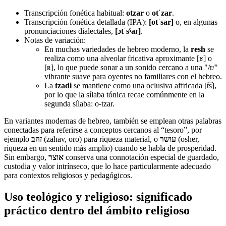
Transcripción fonética habitual:
otzar
o
otˈzar
.
Transcripción fonética detallada (IPA):
[otˈsar]
o, en algunas
pronunciaciones dialectales,
[ɔtˈsˤaɾ]
.
Notas de variación:
En muchas variedades de hebreo moderno, la
resh
se
realiza como una alveolar fricativa aproximante [ʁ] o
[ʀ], lo que puede sonar a un sonido cercano a una "/r/"
vibrante suave para oyentes no familiares con el hebreo.
La
tzadi
se mantiene como una oclusiva affricada [t͡s],
por lo que la sílaba tónica recae comúnmente en la
segunda sílaba: o-tzar.
En variantes modernas de hebreo, también se emplean otras palabras
conectadas para referirse a conceptos cercanos al “tesoro”, por
ejemplo
זהב
(zahav, oro) para riqueza material, o
עושר
(osher,
riqueza en un sentido más amplio) cuando se habla de prosperidad.
Sin embargo,
אוצר
conserva una connotación especial de guardado,
custodia y valor intrínseco, que lo hace particularmente adecuado
para contextos religiosos y pedagógicos.
Uso teológico y religioso: significado
práctico dentro del ámbito religioso