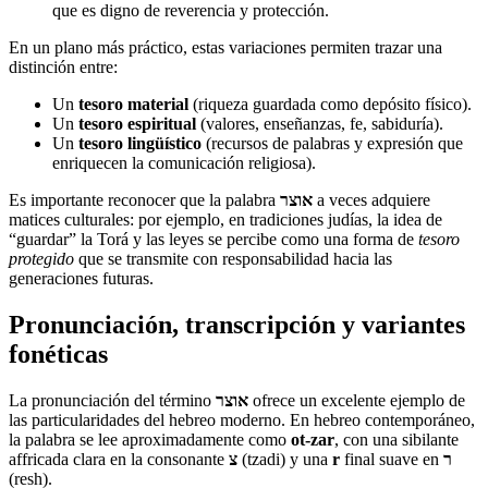
que es digno de reverencia y protección.
En un plano más práctico, estas variaciones permiten trazar una
distinción entre:
Un
tesoro material
(riqueza guardada como depósito físico).
Un
tesoro espiritual
(valores, enseñanzas, fe, sabiduría).
Un
tesoro lingüístico
(recursos de palabras y expresión que
enriquecen la comunicación religiosa).
Es importante reconocer que la palabra
אוצר
a veces adquiere
matices culturales: por ejemplo, en tradiciones judías, la idea de
“guardar” la Torá y las leyes se percibe como una forma de
tesoro
protegido
que se transmite con responsabilidad hacia las
generaciones futuras.
Pronunciación, transcripción y variantes
fonéticas
La pronunciación del término
אוצר
ofrece un excelente ejemplo de
las particularidades del hebreo moderno. En hebreo contemporáneo,
la palabra se lee aproximadamente como
ot-zar
, con una sibilante
affricada clara en la consonante
צ
(tzadi) y una
r
final suave en
ר
(resh).