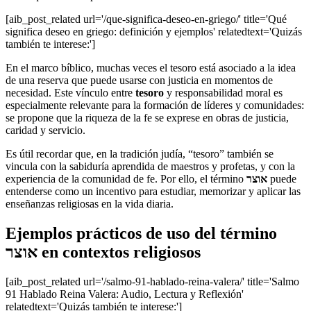
[aib_post_related url='/que-significa-deseo-en-griego/' title='Qué
significa deseo en griego: definición y ejemplos' relatedtext='Quizás
también te interese:']
En el marco bíblico, muchas veces el tesoro está asociado a la idea
de una reserva que puede usarse con justicia en momentos de
necesidad. Este vínculo entre
tesoro
y responsabilidad moral es
especialmente relevante para la formación de líderes y comunidades:
se propone que la riqueza de la fe se exprese en obras de justicia,
caridad y servicio.
Es útil recordar que, en la tradición judía, “tesoro” también se
vincula con la sabiduría aprendida de maestros y profetas, y con la
experiencia de la comunidad de fe. Por ello, el término
אוצר
puede
entenderse como un incentivo para estudiar, memorizar y aplicar las
enseñanzas religiosas en la vida diaria.
Ejemplos prácticos de uso del término
אוצר en contextos religiosos
[aib_post_related url='/salmo-91-hablado-reina-valera/' title='Salmo
91 Hablado Reina Valera: Audio, Lectura y Reflexión'
relatedtext='Quizás también te interese:']