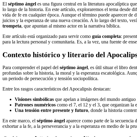
El
séptimo ángel
es una figura central en la literatura apocalíptica qu
lo largo de la historia. En este artículo, exploraremos el tema desde di
vida de fe en cualquier época. Aunque el término puede aparecer de dis
juicios y la esperanza de una nueva creación. A lo largo del texto, v
trompeta
, que apuntan al mismo actor en la narrativa bíblica.
Este artículo está organizado para servir como
guía completa
: presen
para la lectura personal y comunitaria. Es, a la vez, una fuente de ense
Contexto histórico y literario del Apocalips
Para comprender el papel del
séptimo ángel
, es útil situar el libro 
profundas sobre la historia, la moral y la esperanza escatológica. Aunqu
un periodo de persecución y tensión sociopolítica.
Entre los rasgos característicos del Apocalipsis destacan:
Visiones simbólicas
que apelan a imágenes del mundo antiguo (tr
Patrones numéricos
como el 7, el 12 y el 3, que organizan la e
Una tensión entre presente y futuro
, donde la historia conte
En este marco, el
séptimo ángel
aparece como parte de la secuencia d
exhortar a la fe, a la perseverancia y a la esperanza en medio de la pr