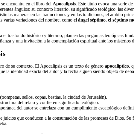
e se encuentra en el libro del
Apocalipsis
. Este título evoca una serie 
ferentes ángulos: su contexto literario, su significado teológico, las dive
tintas maneras en las traducciones y en las tradiciones, el ambito princ
erás varias variaciones del nombre, como
el ángel séptimo
,
el séptimo m
ta el trasfondo histórico y literario, plantea las preguntas teológicas f
ñanza y una invitación a la contemplación espiritual ante los misterios de
is
dentro de su contexto. El Apocalipsis es un texto de género
apocalíptico
, 
e la identidad exacta del autor y la fecha siguen siendo objeto de debate
ompetas, sellos, copas, bestias, la ciudad de Jerusalén).
structura del relato y confieren significado teológico.
mporánea del autor se entrelaza con un cumplimiento escatológico defini
e juicios que conducen a la consumación de las promesas de Dios. Su f
ueba.