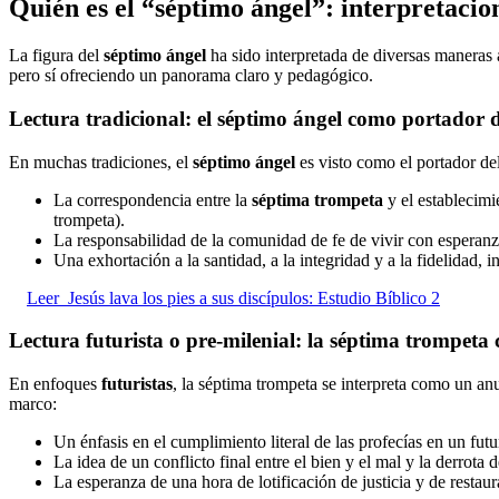
Quién es el “séptimo ángel”: interpretacio
La figura del
séptimo ángel
ha sido interpretada de diversas maneras a
pero sí ofreciendo un panorama claro y pedagógico.
Lectura tradicional: el séptimo ángel como portador del
En muchas tradiciones, el
séptimo ángel
es visto como el portador del
La correspondencia entre la
séptima trompeta
y el establecimi
trompeta).
La responsabilidad de la comunidad de fe de vivir con esperanza 
Una exhortación a la santidad, a la integridad y a la fidelidad, i
Leer
Jesús lava los pies a sus discípulos: Estudio Bíblico 2
Lectura futurista o pre-milenial: la séptima trompet
En enfoques
futuristas
, la séptima trompeta se interpreta como un anu
marco:
Un énfasis en el cumplimiento literal de las profecías en un futu
La idea de un conflicto final entre el bien y el mal y la derrota 
La esperanza de una hora de lotificación de justicia y de restaur