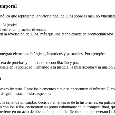
atemporal
lica que representa la victoria final de Dios sobre el mal, no vinculad
 la justicia.
 enfrentan pruebas diversas.
a en la revelación de Dios, más que una fecha exacta de acontecimientos 
integran elementos litúrgicos, históricos y pastorales. Por ejemplo:
 era de pruebas y una era de reconciliación y paz.
esia en la sociedad, llamando a la justicia, la misericordia y la misión 
a
exto literario. Entre los elementos clave se encuentran el número 7 (co
 ángel
, destacan estos aspectos:
la señal de un cambio decisivo en el curso de la historia; es, en palabr
an con los sellos encuentran su punto culminante en la trompeta final, q
vierte en un acto de liberación para el fiel (testimonio, perseverancia, f