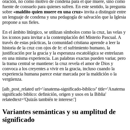
oración, no como motivo de condena para el que muere, sino como
fuente de consuelo para quienes sufren. En este sentido, la pregunta
sobre
«maldito quien muere en una cruz»
invita a distinguir entre
un lenguaje de condena y una pedagogía de salvación que la Iglesia
propone a sus fieles.
En el ámbito litúrgico, se utilizan símbolos como la cruz, las velas y
los iconos para invitar a la contemplación del Misterio Pascual. A
través de estas prácticas, la comunidad cristiana aprende a leer la
historia de la cruz con ojos de fe: el sufrimiento humano, la
justificación por la gracia y la esperanza escatológica se entrelazan
en una misma experiencia. Las palabras exactas pueden variar, pero
la trama central se mantiene: la cruz revela el amor de Dios y
convoca a los creyentes a vivir en la gracia, incluso cuando la
experiencia humana parece estar marcada por la maldición o la
vergüenza.
[aib_post_related url='/anatema-significado-biblico/' title='Anatema
significado biblico: definición, origen y usos en la Biblia'
relatedtext='Quizás también te interese:']
Variantes semánticas y su amplitud de
significado