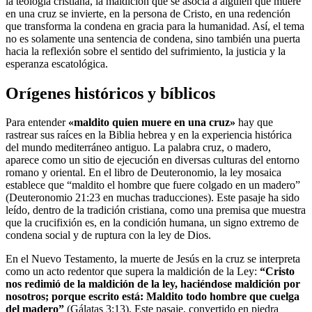
la teología cristiana, la maldición que se asocia a alguien que muere
en una cruz se invierte, en la persona de Cristo, en una redención
que transforma la condena en gracia para la humanidad. Así, el tema
no es solamente una sentencia de condena, sino también una puerta
hacia la reflexión sobre el sentido del sufrimiento, la justicia y la
esperanza escatológica.
Orígenes históricos y bíblicos
Para entender
«maldito quien muere en una cruz»
hay que
rastrear sus raíces en la Biblia hebrea y en la experiencia histórica
del mundo mediterráneo antiguo. La palabra cruz, o madero,
aparece como un sitio de ejecución en diversas culturas del entorno
romano y oriental. En el libro de Deuteronomio, la ley mosaica
establece que “maldito el hombre que fuere colgado en un madero”
(Deuteronomio 21:23 en muchas traducciones). Este pasaje ha sido
leído, dentro de la tradición cristiana, como una premisa que muestra
que la crucifixión es, en la condición humana, un signo extremo de
condena social y de ruptura con la ley de Dios.
En el Nuevo Testamento, la muerte de Jesús en la cruz se interpreta
como un acto redentor que supera la maldición de la Ley:
“Cristo
nos redimió de la maldición de la ley, haciéndose maldición por
nosotros; porque escrito está: Maldito todo hombre que cuelga
del madero”
(Gálatas 3:13). Este pasaje, convertido en piedra