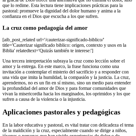
que lo redime. Esta lectura tiene implicaciones prácticas para la
pastoral: promueve la dignidad del dolor humano y anima a la
confianza en el Dios que escucha a los que sufren.
La cruz como pedagogía del amor
[aib_post_related url='/cauterizar-significado-biblico/'
title='Cauterizar significado biblico: origen, contexto y usos en la
Biblia' relatedtext='Quizás también te interese:']
Una tercera interpretación subraya la cruz como lección sobre el
amor y la entrega. En este marco, la frase funciona como una
invitación a contemplar el misterio del sacrificio y a responder con
una vida que imita la humildad, la compasión y la justicia. La cruz,
aprendemos, no es un fin en sí mismo, sino un medio para entender
la profundidad del amor de Dios y para formar comunidades que
vivan la misericordia hacia los marginados, los oprimidos y los que
sufren a causa de la violencia o la injusticia.
Aplicaciones pastorales y pedagógicas
En la labor educativa y pastoral, es vital tratar con delicadeza el tema
de la maldición y la cruz, especialmente cuando se dirige a niños,
jóvenes o personas que han vivido experiencias de dolor o de