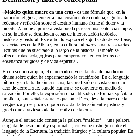
«Maldito quien muere en una cruz»
es una fórmula que, en la
tradición religiosa, encierra una tensión entre condena, significado
redentor y reflexión sobre el destino humano frente al dolor y la
muerte. Aunque a primera vista pueda parecer una sentencia simple,
en su interior se despliegan capas de interpretación teológica,
histórica y pastoral. Este artículo explora el significado de esa frase,
sus orígenes en la Biblia y en la cultura judío-cristiana, y las varias
lecturas que ha suscitado a lo largo de la historia. También se
ofrecen rutas pedagógicas para comprenderla en contextos de
enseñanza religiosa y de vida espiritual.
En un sentido amplio, el enunciado invoca la idea de maldición
divina sobre quien ha experimentado la crucifixión. En el lenguaje
bíblico y en la tradición cristiana, la crucifixión es vista como un
acto de derrota que, paradójicamente, se convierte en medio de
salvación. Por ello, la expresión se ha utilizado, de forma explícita o
implícita, para señalar aquello que, ante Dios, lleva la marca de la
vergüenza y del juicio, o para recordar la tensión entre justicia y
gracia que atraviesa toda la narrativa de la cruz.
Aunque el enunciado contenga la palabra “maldito” —una palabra
cargada de peso moral y espiritual—, conviene distinguir entre el
lenguaje de la Escritura, la tradición litúrgica y la cultura popular. En