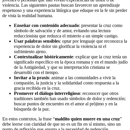
violencia. Las siguientes pautas buscan favorecer un aprendizaje
respetuoso y una experiencia litúrgica que eduque en la fe sin perder
de vista la realidad humana.
Enseñar con contenido adecuado
: presentar la cruz como
símbolo de salvación y de amor, evitando una lectura
reduccionista que reduzca el misterio a un simple castigo.
Usar palabras sensibles
: optar por lenguaje que reconozca la
experiencia de dolor sin glorificar la violencia ni el
sufrimiento ajeno.
Contextualizar históricamente
: explicar que la cruz tenía un
significado específico en la época romana y en el mundo judío
de la Antigüedad, y que su interpretación cristiana se
desarrolló con el tiempo.
Invitar a la praxis
: animar a las comunidades a vivir la
compasión, la justicia y la solidaridad como respuesta a la
gracia recibida en la cruz.
Promover el diálogo interreligioso
: reconocer que otros
traditiones también han usado símbolos de dolor y redención;
buscar puntos de encuentro en el amor al prójimo y en la
búsqueda de la paz.
En estos contextos, la frase “
maldito quien muere en una cruz
”
debe leerse con claridad de que no es un fin en sí mismo, sino un
punto de reflexión que apunta a la necesidad de redención,