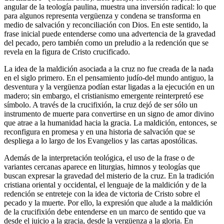
angular de la teología paulina, muestra una inversión radical: lo que
para algunos representa vergüenza y condena se transforma en
medio de salvación y reconciliación con Dios. En este sentido, la
frase inicial puede entenderse como una advertencia de la gravedad
del pecado, pero también como un preludio a la redención que se
revela en la figura de Cristo crucificado.
La idea de la maldición asociada a la cruz no fue creada de la nada
en el siglo primero. En el pensamiento judío-del mundo antiguo, la
desventura y la vergüenza podían estar ligadas a la ejecución en un
madero; sin embargo, el cristianismo emergente reinterpretó ese
símbolo. A través de la crucifixión, la cruz dejó de ser sólo un
instrumento de muerte para convertirse en un signo de amor divino
que atrae a la humanidad hacia la gracia. La maldición, entonces, se
reconfigura en promesa y en una historia de salvación que se
despliega a lo largo de los Evangelios y las cartas apostólicas.
Además de la interpretación teológica, el uso de la frase o de
variantes cercanas aparece en liturgias, himnos y teologías que
buscan expresar la gravedad del misterio de la cruz. En la tradición
cristiana oriental y occidental, el lenguaje de la maldición y de la
redención se entreteje con la idea de victoria de Cristo sobre el
pecado y la muerte. Por ello, la expresión que alude a la maldición
de la crucifixión debe entenderse en un marco de sentido que va
desde el juicio a la gracia, desde la vergüenza a la gloria. En