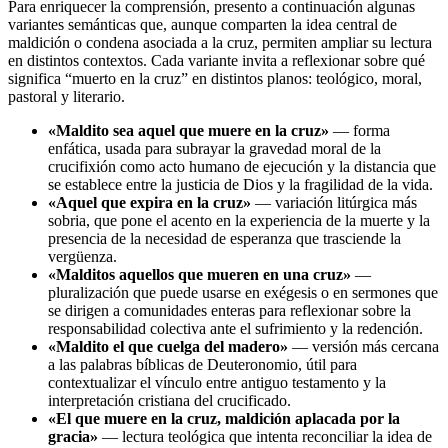
Para enriquecer la comprensión, presento a continuación algunas
variantes semánticas que, aunque comparten la idea central de
maldición o condena asociada a la cruz, permiten ampliar su lectura
en distintos contextos. Cada variante invita a reflexionar sobre qué
significa “muerto en la cruz” en distintos planos: teológico, moral,
pastoral y literario.
«Maldito sea aquel que muere en la cruz»
— forma
enfática, usada para subrayar la gravedad moral de la
crucifixión como acto humano de ejecución y la distancia que
se establece entre la justicia de Dios y la fragilidad de la vida.
«Aquel que expira en la cruz»
— variación litúrgica más
sobria, que pone el acento en la experiencia de la muerte y la
presencia de la necesidad de esperanza que trasciende la
vergüenza.
«Malditos aquellos que mueren en una cruz»
—
pluralización que puede usarse en exégesis o en sermones que
se dirigen a comunidades enteras para reflexionar sobre la
responsabilidad colectiva ante el sufrimiento y la redención.
«Maldito el que cuelga del madero»
— versión más cercana
a las palabras bíblicas de Deuteronomio, útil para
contextualizar el vínculo entre antiguo testamento y la
interpretación cristiana del crucificado.
«El que muere en la cruz, maldición aplacada por la
gracia»
— lectura teológica que intenta reconciliar la idea de