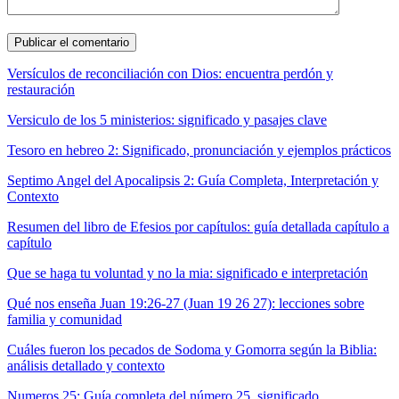
Versículos de reconciliación con Dios: encuentra perdón y
restauración
Versiculo de los 5 ministerios: significado y pasajes clave
Tesoro en hebreo 2: Significado, pronunciación y ejemplos prácticos
Septimo Angel del Apocalipsis 2: Guía Completa, Interpretación y
Contexto
Resumen del libro de Efesios por capítulos: guía detallada capítulo a
capítulo
Que se haga tu voluntad y no la mia: significado e interpretación
Qué nos enseña Juan 19:26-27 (Juan 19 26 27): lecciones sobre
familia y comunidad
Cuáles fueron los pecados de Sodoma y Gomorra según la Biblia:
análisis detallado y contexto
Numeros 25: Guía completa del número 25, significado,