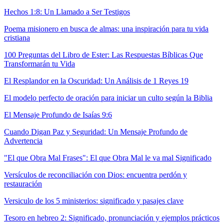
Hechos 1:8: Un Llamado a Ser Testigos
Poema misionero en busca de almas: una inspiración para tu vida
cristiana
100 Preguntas del Libro de Ester: Las Respuestas Bíblicas Que
Transformarán tu Vida
El Resplandor en la Oscuridad: Un Análisis de 1 Reyes 19
El modelo perfecto de oración para iniciar un culto según la Biblia
El Mensaje Profundo de Isaías 9:6
Cuando Digan Paz y Seguridad: Un Mensaje Profundo de
Advertencia
"El que Obra Mal Frases": El que Obra Mal le va mal Significado
Versículos de reconciliación con Dios: encuentra perdón y
restauración
Versiculo de los 5 ministerios: significado y pasajes clave
Tesoro en hebreo 2: Significado, pronunciación y ejemplos prácticos