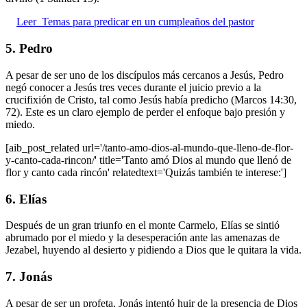
Leer
Temas para predicar en un cumpleaños del pastor
5. Pedro
A pesar de ser uno de los discípulos más cercanos a Jesús, Pedro
negó conocer a Jesús tres veces durante el juicio previo a la
crucifixión de Cristo, tal como Jesús había predicho (Marcos 14:30,
72). Este es un claro ejemplo de perder el enfoque bajo presión y
miedo.
[aib_post_related url='/tanto-amo-dios-al-mundo-que-lleno-de-flor-
y-canto-cada-rincon/' title='Tanto amó Dios al mundo que llenó de
flor y canto cada rincón' relatedtext='Quizás también te interese:']
6. Elías
Después de un gran triunfo en el monte Carmelo, Elías se sintió
abrumado por el miedo y la desesperación ante las amenazas de
Jezabel, huyendo al desierto y pidiendo a Dios que le quitara la vida.
7. Jonás
A pesar de ser un profeta, Jonás intentó huir de la presencia de Dios