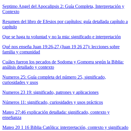
Septimo Angel del Apocalipsis 2: Guía Completa, Interpretación y
Contexto
Resumen del libro de Efesios por capítulos: guía detallada capítulo a
capítulo
Que se haga tu voluntad y no la mia: significado e interpretación
Qué nos enseña Juan 19:26-27 (Juan 19 26 27): lecciones sobre
familia y comunidad
Cuáles fueron los pecados de Sodoma y Gomorra según la Biblia:
análisis detallado y contexto
Numeros 25: Guía completa del número 25, significado,
curiosidades y usos
Numeros 23 19: significado, patrones y aplicaciones
Números 11: significado, curiosidades y usos prácticos
Mateo 27:46 explicación detallada: significado, contexto y
enseñanza
Mateo 20 1 16 Biblia Católica: interpretación, contexto y significado