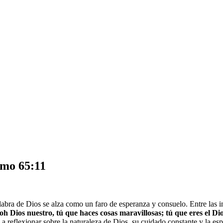
lmo 65:11
abra de Dios se alza como un faro de esperanza y consuelo. Entre las 
h Dios nuestro, tú que haces cosas maravillosas; tú que eres el Dio
n a reflexionar sobre la naturaleza de Dios, su cuidado constante y la es