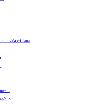
ra tu vida cristiana
a
n
ntexto
apítulo