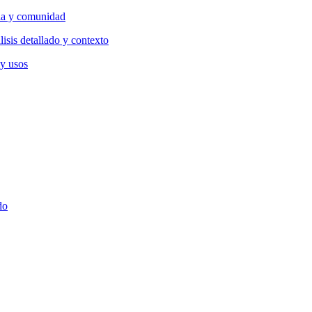
lia y comunidad
isis detallado y contexto
 y usos
do