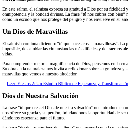
En este salmo, el salmista expresa su gratitud a Dios por su fidelidad
omnipotencia y la bondad divinas. La frase "tú nos cubres con bien" 
como un escudo que nos protege del peligro y nos envuelve en su amo
Un Dios de Maravillas
El salmista continúa diciendo: "tú que haces cosas maravillosas". La 
imposible, de cambiar las circunstancias más difíciles y de traernos al
vidas.
Para comprender mejor la magnificencia de Dios, pensemos en la creac
Su obra en la naturaleza nos invita a reflexionar sobre su grandeza y 
maravillas que vemos a nuestro alrededor.
Leer
Efesios 2: Un Estudio Bíblico de Esperanza y Transformació
Dios de Nuestra Salvación
La frase "tú que eres el Dios de nuestra salvación" nos introduce en 
nos ofrece su gracia y su perdón, brindándonos la oportunidad de ser r
dándonos esperanza para el futuro.
La frase "desde los confines de la tierra" nos recuerda que la miserico