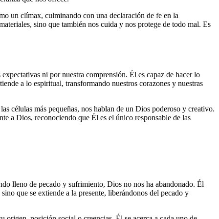
 como un clímax, culminando con una declaración de fe en la
materiales, sino que también nos cuida y nos protege de todo mal. Es
 expectativas ni por nuestra comprensión. Él es capaz de hacer lo
xtiende a lo espiritual, transformando nuestros corazones y nuestras
 las células más pequeñas, nos hablan de un Dios poderoso y creativo.
ente a Dios, reconociendo que Él es el único responsable de las
mundo lleno de pecado y sufrimiento, Dios no nos ha abandonado. Él
 sino que se extiende a la presente, liberándonos del pecado y
su origen, posición social o creencias. Él se acerca a cada uno de