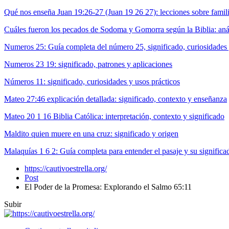
Qué nos enseña Juan 19:26-27 (Juan 19 26 27): lecciones sobre fami
Cuáles fueron los pecados de Sodoma y Gomorra según la Biblia: anál
Numeros 25: Guía completa del número 25, significado, curiosidades
Numeros 23 19: significado, patrones y aplicaciones
Números 11: significado, curiosidades y usos prácticos
Mateo 27:46 explicación detallada: significado, contexto y enseñanza
Mateo 20 1 16 Biblia Católica: interpretación, contexto y significado
Maldito quien muere en una cruz: significado y origen
Malaquías 1 6 2: Guía completa para entender el pasaje y su significa
https://cautivoestrella.org/
Post
El Poder de la Promesa: Explorando el Salmo 65:11
Subir