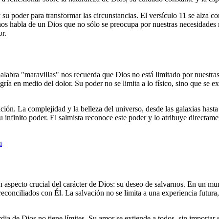
 y su poder para transformar las circunstancias. El versículo 11 se alza
nos habla de un Dios que no sólo se preocupa por nuestras necesidades 
r.
palabra "maravillas" nos recuerda que Dios no está limitado por nuestras
egría en medio del dolor. Su poder no se limita a lo físico, sino que se e
ión. La complejidad y la belleza del universo, desde las galaxias hasta
su infinito poder. El salmista reconoce este poder y lo atribuye directam
n
un aspecto crucial del carácter de Dios: su deseo de salvarnos. En un 
econciliados con Él. La salvación no se limita a una experiencia futura,
rdia de Dios no tiene límites. Su amor se extiende a todos, sin importar 