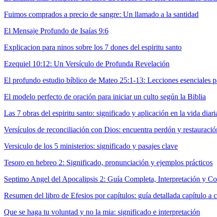
Fuimos comprados a precio de sangre: Un llamado a la santidad
El Mensaje Profundo de Isaías 9:6
Explicacion para ninos sobre los 7 dones del espiritu santo
Ezequiel 10:12: Un Versículo de Profunda Revelación
El profundo estudio bíblico de Mateo 25:1-13: Lecciones esenciales pa
El modelo perfecto de oración para iniciar un culto según la Biblia
Las 7 obras del espiritu santo: significado y aplicación en la vida diari
Versículos de reconciliación con Dios: encuentra perdón y restauració
Versiculo de los 5 ministerios: significado y pasajes clave
Tesoro en hebreo 2: Significado, pronunciación y ejemplos prácticos
Septimo Angel del Apocalipsis 2: Guía Completa, Interpretación y Co
Resumen del libro de Efesios por capítulos: guía detallada capítulo a c
Que se haga tu voluntad y no la mia: significado e interpretación