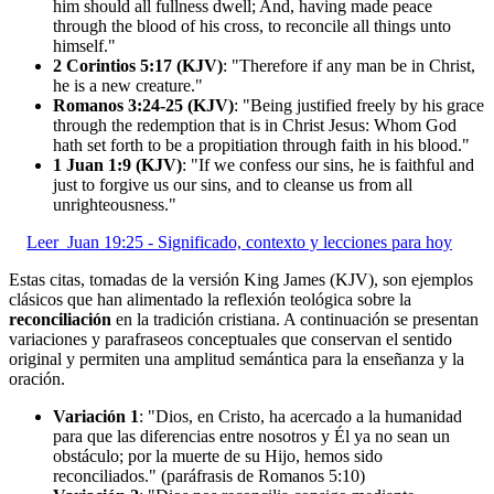
him should all fullness dwell; And, having made peace
through the blood of his cross, to reconcile all things unto
himself."
2 Corintios 5:17 (KJV)
: "Therefore if any man be in Christ,
he is a new creature."
Romanos 3:24-25 (KJV)
: "Being justified freely by his grace
through the redemption that is in Christ Jesus: Whom God
hath set forth to be a propitiation through faith in his blood."
1 Juan 1:9 (KJV)
: "If we confess our sins, he is faithful and
just to forgive us our sins, and to cleanse us from all
unrighteousness."
Leer
Juan 19:25 - Significado, contexto y lecciones para hoy
Estas citas, tomadas de la versión King James (KJV), son ejemplos
clásicos que han alimentado la reflexión teológica sobre la
reconciliación
en la tradición cristiana. A continuación se presentan
variaciones y parafraseos conceptuales que conservan el sentido
original y permiten una amplitud semántica para la enseñanza y la
oración.
Variación 1
: "Dios, en Cristo, ha acercado a la humanidad
para que las diferencias entre nosotros y Él ya no sean un
obstáculo; por la muerte de su Hijo, hemos sido
reconciliados." (paráfrasis de Romanos 5:10)