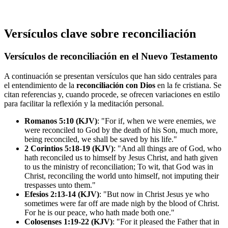
Versículos clave sobre reconciliación
Versículos de reconciliación en el Nuevo Testamento
A continuación se presentan versículos que han sido centrales para
el entendimiento de la
reconciliación con Dios
en la fe cristiana. Se
citan referencias y, cuando procede, se ofrecen variaciones en estilo
para facilitar la reflexión y la meditación personal.
Romanos 5:10 (KJV)
: "For if, when we were enemies, we
were reconciled to God by the death of his Son, much more,
being reconciled, we shall be saved by his life."
2 Corintios 5:18-19 (KJV)
: "And all things are of God, who
hath reconciled us to himself by Jesus Christ, and hath given
to us the ministry of reconciliation; To wit, that God was in
Christ, reconciling the world unto himself, not imputing their
trespasses unto them."
Efesios 2:13-14 (KJV)
: "But now in Christ Jesus ye who
sometimes were far off are made nigh by the blood of Christ.
For he is our peace, who hath made both one."
Colosenses 1:19-22 (KJV)
: "For it pleased the Father that in