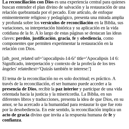
La reconciliación con Dios
es una experiencia central para quienes
buscan entender el plan divino de salvación y la restauración de una
relación quebrantada por el pecado. Este artículo, de enfoque
eminentemente religioso y pedagógico, presenta una mirada amplia
y profunda sobre los
versículos de reconciliación
en la Biblia, sus
variaciones, su interpretación histórica y su aplicación en la vida
cotidiana de la fe. A lo largo de estas páginas se destacan las ideas
claves:
perdón
,
justificación
,
gracia
,
fe
y
obediencia
, como
componentes que permiten experimentar la restauración en la
relación con Dios.
[aib_post_related url='/apocalipsis-14-6/' title='Apocalipsis 14 6:
Significado, interpretación y contexto de la profecía de los tres
ángeles' relatedtext='Quizás también te interese:']
El tema de la reconciliación no es solo doctrinal; es práctico. A
través de la reconciliación, el ser humano puede acceder a la
presencia de Dios
, recibir la
paz interior
y participar de una vida
orientada hacia la justicia y la misericordia. La Biblia, en sus
diferentes libros y traducciones, presenta la idea de que Dios, en su
amor, se ha acercado a la humanidad para restaurar lo que fue roto
por la desobediencia. En este sentido, la reconciliación implica un
acto de gracia
divino que invita a la respuesta humana de
fe
y
confianza
.