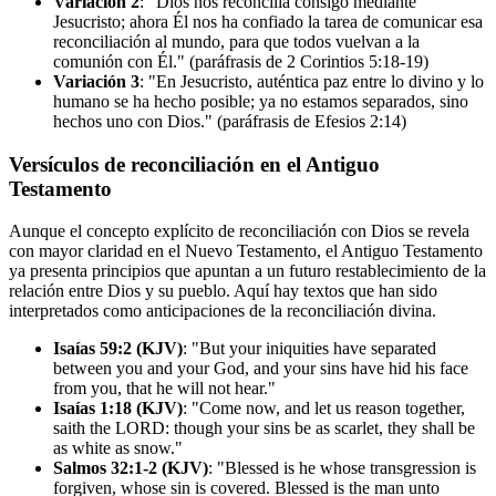
Variación 2
: "Dios nos reconcilia consigo mediante
Jesucristo; ahora Él nos ha confiado la tarea de comunicar esa
reconciliación al mundo, para que todos vuelvan a la
comunión con Él." (paráfrasis de 2 Corintios 5:18-19)
Variación 3
: "En Jesucristo, auténtica paz entre lo divino y lo
humano se ha hecho posible; ya no estamos separados, sino
hechos uno con Dios." (paráfrasis de Efesios 2:14)
Versículos de reconciliación en el Antiguo
Testamento
Aunque el concepto explícito de reconciliación con Dios se revela
con mayor claridad en el Nuevo Testamento, el Antiguo Testamento
ya presenta principios que apuntan a un futuro restablecimiento de la
relación entre Dios y su pueblo. Aquí hay textos que han sido
interpretados como anticipaciones de la reconciliación divina.
Isaías 59:2 (KJV)
: "But your iniquities have separated
between you and your God, and your sins have hid his face
from you, that he will not hear."
Isaías 1:18 (KJV)
: "Come now, and let us reason together,
saith the LORD: though your sins be as scarlet, they shall be
as white as snow."
Salmos 32:1-2 (KJV)
: "Blessed is he whose transgression is
forgiven, whose sin is covered. Blessed is the man unto