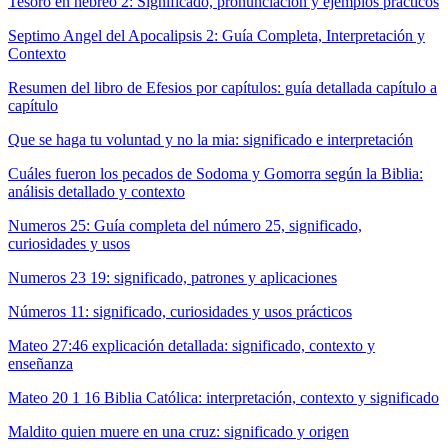
Tesoro en hebreo 2: Significado, pronunciación y ejemplos prácticos
Septimo Angel del Apocalipsis 2: Guía Completa, Interpretación y
Contexto
Resumen del libro de Efesios por capítulos: guía detallada capítulo a
capítulo
Que se haga tu voluntad y no la mia: significado e interpretación
Cuáles fueron los pecados de Sodoma y Gomorra según la Biblia:
análisis detallado y contexto
Numeros 25: Guía completa del número 25, significado,
curiosidades y usos
Numeros 23 19: significado, patrones y aplicaciones
Números 11: significado, curiosidades y usos prácticos
Mateo 27:46 explicación detallada: significado, contexto y
enseñanza
Mateo 20 1 16 Biblia Católica: interpretación, contexto y significado
Maldito quien muere en una cruz: significado y origen