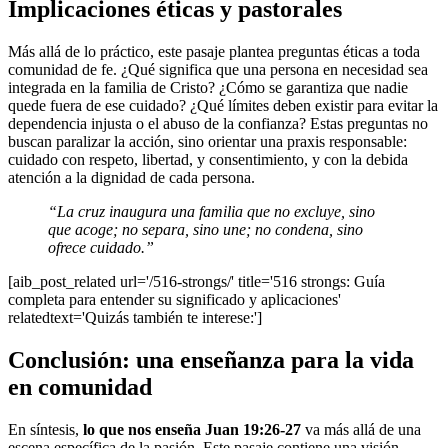
Implicaciones éticas y pastorales
Más allá de lo práctico, este pasaje plantea preguntas éticas a toda
comunidad de fe. ¿Qué significa que una persona en necesidad sea
integrada en la familia de Cristo? ¿Cómo se garantiza que nadie
quede fuera de ese cuidado? ¿Qué límites deben existir para evitar la
dependencia injusta o el abuso de la confianza? Estas preguntas no
buscan paralizar la acción, sino orientar una praxis responsable:
cuidado con respeto, libertad, y consentimiento, y con la debida
atención a la dignidad de cada persona.
“La cruz inaugura una familia que no excluye, sino
que acoge; no separa, sino une; no condena, sino
ofrece cuidado.”
[aib_post_related url='/516-strongs/' title='516 strongs: Guía
completa para entender su significado y aplicaciones'
relatedtext='Quizás también te interese:']
Conclusión: una enseñanza para la vida
en comunidad
En síntesis,
lo que nos enseña Juan 19:26-27
va más allá de una
escena específica de la pasión. Este pasaje contiene una visión