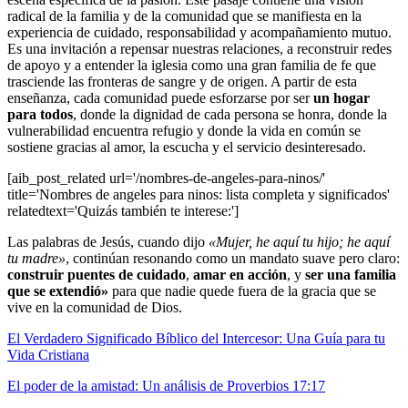
radical de la familia y de la comunidad que se manifiesta en la
experiencia de cuidado, responsabilidad y acompañamiento mutuo.
Es una invitación a repensar nuestras relaciones, a reconstruir redes
de apoyo y a entender la iglesia como una gran familia de fe que
trasciende las fronteras de sangre y de origen. A partir de esta
enseñanza, cada comunidad puede esforzarse por ser
un hogar
para todos
, donde la dignidad de cada persona se honra, donde la
vulnerabilidad encuentra refugio y donde la vida en común se
sostiene gracias al amor, la escucha y el servicio desinteresado.
[aib_post_related url='/nombres-de-angeles-para-ninos/'
title='Nombres de angeles para ninos: lista completa y significados'
relatedtext='Quizás también te interese:']
Las palabras de Jesús, cuando dijo
«Mujer, he aquí tu hijo; he aquí
tu madre»
, continúan resonando como un mandato suave pero claro:
construir puentes de cuidado
,
amar en acción
, y
ser una familia
que se extendió»
para que nadie quede fuera de la gracia que se
vive en la comunidad de Dios.
El Verdadero Significado Bíblico del Intercesor: Una Guía para tu
Vida Cristiana
El poder de la amistad: Un análisis de Proverbios 17:17