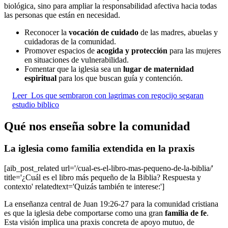
biológica, sino para ampliar la responsabilidad afectiva hacia todas
las personas que están en necesidad.
Reconocer la
vocación de cuidado
de las madres, abuelas y
cuidadoras de la comunidad.
Promover espacios de
acogida y protección
para las mujeres
en situaciones de vulnerabilidad.
Fomentar que la iglesia sea un
lugar de maternidad
espiritual
para los que buscan guía y contención.
Leer
Los que sembraron con lagrimas con regocijo segaran
estudio biblico
Qué nos enseña sobre la comunidad
La iglesia como familia extendida en la praxis
[aib_post_related url='/cual-es-el-libro-mas-pequeno-de-la-biblia/'
title='¿Cuál es el libro más pequeño de la Biblia? Respuesta y
contexto' relatedtext='Quizás también te interese:']
La enseñanza central de Juan 19:26-27 para la comunidad cristiana
es que la iglesia debe comportarse como una gran
familia de fe
.
Esta visión implica una praxis concreta de apoyo mutuo, de