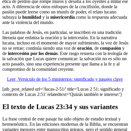
ética de perdón que rompe muros y desafía a los oyentes a imitar ese
acto. A diferencia de otros enfoques de la crucifixión, donde la
pasión puede leerse como un triunfo de poder, el relato lucano
subraya la
humildad
y la
misericordia
como la respuesta adecuada
ante la violencia del mundo.
Las palabras de Jesús, en particular, se inscriben en una tradición
literaria que enfatiza la oración y la intercesión. En la narrativa
lucana, incluso en el momento de mayor sufrimiento, la voz de Jesús
no se retrae; continúa siendo una voz de
oración
, de
compasión
y
de
intercesión por los demás
. Este rasgo resuena con la teología de
la salvación que Lucas quiere comunicar: la salvación no es sólo un
acto pasado, sino una experiencia presente que llama a la fe y al
compromiso de la comunidad creyente.
Leer
Versiculo de los 5 ministerios: significado y pasajes clave
[aib_post_related url='/lucas-2-51/' title='Lucas 2 51: significado y
contexto de Lucas 2:51' relatedtext='Quizás también te interese:']
El texto de Lucas 23:34 y sus variantes
La frase central de este pasaje ha sido objeto de estudio textual y
hermenéutico. En las ediciones modernas de la Biblia, se encuentran
variantes menores entre manuscritos griegos, pero el sentido general