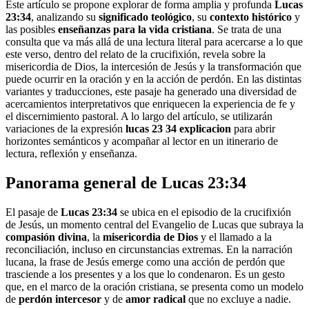
Este artículo se propone explorar de forma amplia y profunda
Lucas
23:34
, analizando su
significado teológico
, su
contexto histórico
y
las posibles
enseñanzas para la vida cristiana
. Se trata de una
consulta que va más allá de una lectura literal para acercarse a lo que
este verso, dentro del relato de la crucifixión, revela sobre la
misericordia de Dios, la intercesión de Jesús y la transformación que
puede ocurrir en la oración y en la acción de perdón. En las distintas
variantes y traducciones, este pasaje ha generado una diversidad de
acercamientos interpretativos que enriquecen la experiencia de fe y
el discernimiento pastoral. A lo largo del artículo, se utilizarán
variaciones de la expresión
lucas 23 34 explicacion
para abrir
horizontes semánticos y acompañar al lector en un itinerario de
lectura, reflexión y enseñanza.
Panorama general de Lucas 23:34
El pasaje de
Lucas 23:34
se ubica en el episodio de la crucifixión
de Jesús, un momento central del Evangelio de Lucas que subraya la
compasión divina
, la
misericordia de Dios
y el llamado a la
reconciliación, incluso en circunstancias extremas. En la narración
lucana, la frase de Jesús emerge como una acción de perdón que
trasciende a los presentes y a los que lo condenaron. Es un gesto
que, en el marco de la oración cristiana, se presenta como un modelo
de
perdón intercesor
y de
amor radical
que no excluye a nadie.