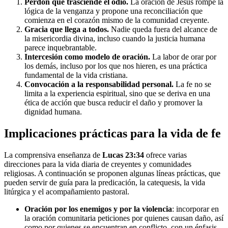
Perdón que trasciende el odio.
La oración de Jesús rompe la
lógica de la venganza y propone una reconciliación que
comienza en el corazón mismo de la comunidad creyente.
Gracia que llega a todos.
Nadie queda fuera del alcance de
la misericordia divina, incluso cuando la justicia humana
parece inquebrantable.
Intercesión como modelo de oración.
La labor de orar por
los demás, incluso por los que nos hieren, es una práctica
fundamental de la vida cristiana.
Convocación a la responsabilidad personal.
La fe no se
limita a la experiencia espiritual, sino que se deriva en una
ética de acción que busca reducir el daño y promover la
dignidad humana.
Implicaciones prácticas para la vida de fe
La comprensiva enseñanza de
Lucas 23:34
ofrece varias
direcciones para la vida diaria de creyentes y comunidades
religiosas. A continuación se proponen algunas líneas prácticas, que
pueden servir de guía para la predicación, la catequesis, la vida
litúrgica y el acompañamiento pastoral.
Oración por los enemigos y por la violencia
: incorporar en
la oración comunitaria peticiones por quienes causan daño, así
como por quienes se encuentran en conflicto, con un énfasis