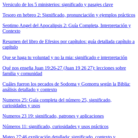
Versiculo de los 5 ministerios: significado y pasajes clave
Tesoro en hebreo 2: Significado, pronunciación y ejemplos prácticos
Septimo Angel del Apocalipsis 2: Guía Completa, Interpretación y
Contexto
Resumen del libro de Efesios por capítulos: guía detallada capítulo a
capítulo
Que se haga tu voluntad y no la mia: significado e interpretación
Qué nos enseña Juan 19:26-27 (Juan 19 26 27): lecciones sobre
familia y comunidad
Cuáles fueron los pecados de Sodoma y Gomorra según la Biblia:
análisis detallado y contexto
Numeros 25: Guía completa del número 25, significado,
curiosidades y usos
Numeros 23 19: significado, patrones y aplicaciones
Números 11: significado, curiosidades y usos prácticos
Mateo 27:46 explicación detallada: significado, contexto y