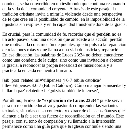
condena, se ha convertido en un testimonio que continúa resonando
en la vida de la comunidad creyente. A través de este pasaje, la
tradición cristiana invita a mirar la violencia desde una perspectiva
de fe que cree en la posibilidad de cambio, en la imposibilidad de la
injusticia sin respuesta y en la capacidad transformadora de la gracia.
Es crucial, para la comunidad de fe, recordar que el
perdón
no es
un acto pasivo, sino una decisión que antecede a la acción: perdón
que motiva a la construcción de puentes, que impulsa a la reparación
de relaciones rotas y que llama a una vida de justicia y reparación.
En esa dirección, las palabras de Lucas 23:34 no deben entenderse
como una condena de la culpa, sino como una invitación a abrazar
la gracia, a reconocer la propia necesidad de misericordia y a
practicarla en cada encuentro humano.
[aib_post_related url='/filipenses-4-6-7-biblia-catolica/'
title='Filipenses 4:6-7 (Biblia Católica): Cómo manejar la ansiedad y
hallar la paz' relatedtext='Quizás también te interese:']
Por último, la idea de
“explicación de Lucas 23:34”
puede servir
para un recorrido educativo y pastoral: comprender las variantes
textuales, situarlas en su contexto, y extraer de ellas enseñanzas que
alienten a la fe a ser una fuerza de reconciliación en el mundo. Este
pasaje, con su tono de compasión y su llamado a la intercesión,
permanece como una guía para que la Iglesia continúe siendo una