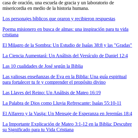
casa de oración, una escuela de gracia y un laboratorio de
misericordia en medio de la historia humana.
Los personajes bíblicos que oraron y recibieron respuestas
Poema misionero en busca de almas: una inspiración para tu vida
cristiana
El Milagro de la Sombra: Un Estudio de Isaías 38:8 y las "Gradas"
La Ciencia Aumentará: Un Análisis del Versículo de Daniel 12:4
Las 10 cualidades de José según la Biblia
Las valiosas enseñanzas de Eva en la Biblia: Una guía espiritual
para fortalecer tu fe y comprender el propósito divino
Las Llaves del Reino: Un Análisis de Mateo 16:19
La Palabra de Dios como Lluvia Refrescante: Isaías 55:10-11
El Alfarero y la Vasija: Un Mensaje de Esperanza en Jeremías 18:4
La Importante Explicación de Mateo 3:1-12 en la Biblia: Descubre
su Significado para tu Vida Cristiana