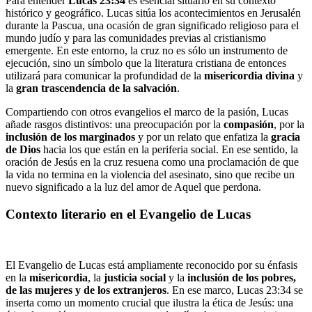
Para entender
Lucas 23:34
es esencial situarlo en su contexto
histórico y geográfico. Lucas sitúa los acontecimientos en Jerusalén
durante la Pascua, una ocasión de gran significado religioso para el
mundo judío y para las comunidades previas al cristianismo
emergente. En este entorno, la cruz no es sólo un instrumento de
ejecución, sino un símbolo que la literatura cristiana de entonces
utilizará para comunicar la profundidad de la
misericordia divina
y
la
gran trascendencia de la salvación
.
Compartiendo con otros evangelios el marco de la pasión, Lucas
añade rasgos distintivos: una preocupación por la
compasión
, por la
inclusión de los marginados
y por un relato que enfatiza la
gracia
de Dios
hacia los que están en la periferia social. En ese sentido, la
oración de Jesús en la cruz resuena como una proclamación de que
la vida no termina en la violencia del asesinato, sino que recibe un
nuevo significado a la luz del amor de Aquel que perdona.
Contexto literario en el Evangelio de Lucas
El Evangelio de Lucas está ampliamente reconocido por su énfasis
en la
misericordia
, la
justicia social
y la
inclusión de los pobres,
de las mujeres y de los extranjeros
. En ese marco, Lucas 23:34 se
inserta como un momento crucial que ilustra la ética de Jesús: una