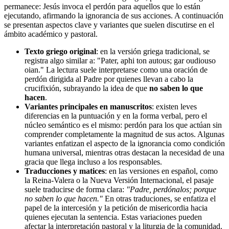
permanece: Jesús invoca el perdón para aquellos que lo están
ejecutando, afirmando la ignorancia de sus acciones. A continuación
se presentan aspectos clave y variantes que suelen discutirse en el
ámbito académico y pastoral.
Texto griego original
: en la versión griega tradicional, se
registra algo similar a: "Pater, aphi ton autous; gar oudiouso
oian." La lectura suele interpretarse como una oración de
perdón dirigida al Padre por quienes llevan a cabo la
crucifixión, subrayando la idea de que
no saben lo que
hacen
.
Variantes principales en manuscritos
: existen leves
diferencias en la puntuación y en la forma verbal, pero el
núcleo semántico es el mismo: perdón para los que actúan sin
comprender completamente la magnitud de sus actos. Algunas
variantes enfatizan el aspecto de la ignorancia como condición
humana universal, mientras otras destacan la necesidad de una
gracia que llega incluso a los responsables.
Traducciones y matices
: en las versiones en español, como
la Reina-Valera o la Nueva Versión Internacional, el pasaje
suele traducirse de forma clara:
"Padre, perdónalos; porque
no saben lo que hacen."
En otras traduciones, se enfatiza el
papel de la intercesión y la petición de misericordia hacia
quienes ejecutan la sentencia. Estas variaciones pueden
afectar la interpretación pastoral y la liturgia de la comunidad.