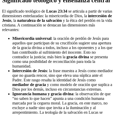
Significado teológico y enseñanza central
El significado teológico de
Lucas 23:34
se articula a partir de varias
dimensiones entrelazadas: la misericordia de Dios, la
intercesión de
Jesús
, la
naturaleza de la salvación
y la ética del perdón en la vida
cristiana. A continuación se destacan las dimensiones más
relevantes:
Misericordia universal
: la oración de perdón de Jesús para
aquellos que participan de su crucifixión sugiere una apertura
de la gracia divina a todos, incluso a los oponentes y a los que
han contribuido al sufrimiento del inocente. Esto no
contradice la justicia; más bien la
gracia divina
se presenta
como una posibilidad de reconciliación para toda la
humanidad.
Intercesión de Jesús
: la frase muestra a Jesús como mediador
que no guarda rencor, sino que eleva una súplica ante el
Padre. Este rasgo resalta la identidad de Jesús como
mediador de gracia
y como modelo de oración que suplica a
Dios por los demás, incluso en circunstancias extremas.
Ignorancia humana y gracia divina
: la observación de que
“no saben lo que hacen” apunta a una condición humana
marcada por la ceguera moral. La gracia, en este marco, no
excluye a nadie sino que invita a la iluminación y al
arrepentimiento. La teología de la salvación en Lucas se