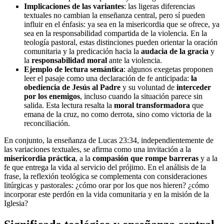
Implicaciones de las variantes
: las ligeras diferencias
textuales no cambian la enseñanza central, pero sí pueden
influir en el énfasis: ya sea en la misericordia que se ofrece, ya
sea en la responsabilidad compartida de la violencia. En la
teología pastoral, estas distinciones pueden orientar la oración
comunitaria y la predicación hacia la
audacia de la gracia
y
la
responsabilidad moral
ante la violencia.
Ejemplo de lectura semántica
: algunos exegetas proponen
leer el pasaje como una declaración de fe anticipada:
la
obediencia de Jesús al Padre
y su voluntad de
interceder
por los enemigos
, incluso cuando la situación parece sin
salida. Esta lectura resalta la
moral transformadora
que
emana de la cruz, no como derrota, sino como victoria de la
reconciliación.
En conjunto, la enseñanza de Lucas 23:34, independientemente de
las variaciones textuales, se afirma como una invitación a la
misericordia práctica
, a la
compasión que rompe barreras
y a la
fe que entrega la vida al servicio del prójimo. En el análisis de la
frase, la reflexión teológica se complementa con consideraciones
litúrgicas y pastorales: ¿cómo orar por los que nos hieren? ¿cómo
incorporar este perdón en la vida comunitaria y en la misión de la
Iglesia?