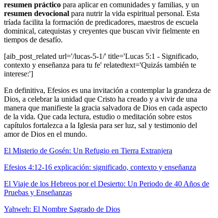
resumen práctico
para aplicar en comunidades y familias, y un
resumen devocional
para nutrir la vida espiritual personal. Esta
tríada facilita la formación de predicadores, maestros de escuela
dominical, catequistas y creyentes que buscan vivir fielmente en
tiempos de desafío.
[aib_post_related url='/lucas-5-1/' title='Lucas 5:1 - Significado,
contexto y enseñanza para tu fe' relatedtext='Quizás también te
interese:']
En definitiva, Efesios es una invitación a contemplar la grandeza de
Dios, a celebrar la unidad que Cristo ha creado y a vivir de una
manera que manifieste la gracia salvadora de Dios en cada aspecto
de la vida. Que cada lectura, estudio o meditación sobre estos
capítulos fortalezca a la Iglesia para ser luz, sal y testimonio del
amor de Dios en el mundo.
El Misterio de Gosén: Un Refugio en Tierra Extranjera
Efesios 4:12-16 explicación: significado, contexto y enseñanza
El Viaje de los Hebreos por el Desierto: Un Periodo de 40 Años de
Pruebas y Enseñanzas
Yahweh: El Nombre Sagrado de Dios