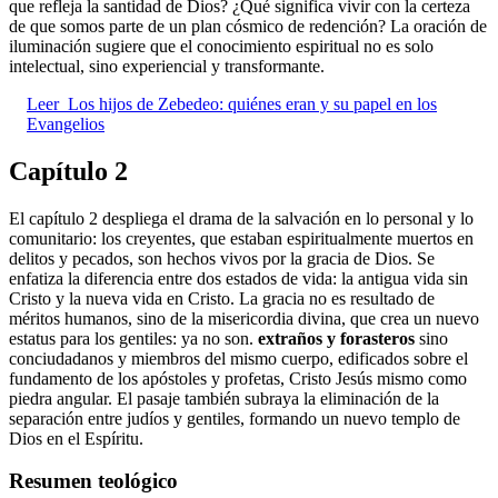
que refleja la santidad de Dios? ¿Qué significa vivir con la certeza
de que somos parte de un plan cósmico de redención? La oración de
iluminación sugiere que el conocimiento espiritual no es solo
intelectual, sino experiencial y transformante.
Leer
Los hijos de Zebedeo: quiénes eran y su papel en los
Evangelios
Capítulo 2
El capítulo 2 despliega el drama de la salvación en lo personal y lo
comunitario: los creyentes, que estaban espiritualmente muertos en
delitos y pecados, son hechos vivos por la gracia de Dios. Se
enfatiza la diferencia entre dos estados de vida: la antigua vida sin
Cristo y la nueva vida en Cristo. La gracia no es resultado de
méritos humanos, sino de la misericordia divina, que crea un nuevo
estatus para los gentiles: ya no son.
extraños y forasteros
sino
conciudadanos y miembros del mismo cuerpo, edificados sobre el
fundamento de los apóstoles y profetas, Cristo Jesús mismo como
piedra angular. El pasaje también subraya la eliminación de la
separación entre judíos y gentiles, formando un nuevo templo de
Dios en el Espíritu.
Resumen teológico