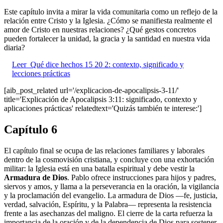
Este capítulo invita a mirar la vida comunitaria como un reflejo de la
relación entre Cristo y la Iglesia. ¿Cómo se manifiesta realmente el
amor de Cristo en nuestras relaciones? ¿Qué gestos concretos
pueden fortalecer la unidad, la gracia y la santidad en nuestra vida
diaria?
Leer
Qué dice hechos 15 20 2: contexto, significado y
lecciones prácticas
[aib_post_related url='/explicacion-de-apocalipsis-3-11/'
title='Explicación de Apocalipsis 3:11: significado, contexto y
aplicaciones prácticas' relatedtext='Quizás también te interese:']
Capítulo 6
El capítulo final se ocupa de las relaciones familiares y laborales
dentro de la cosmovisión cristiana, y concluye con una exhortación
militar: la Iglesia está en una batalla espiritual y debe vestir la
Armadura de Dios
. Pablo ofrece instrucciones para hijos y padres,
siervos y amos, y llama a la perseverancia en la oración, la vigilancia
y la proclamación del evangelio. La armadura de Dios —fe, justicia,
verdad, salvación, Espíritu, y la Palabra— representa la resistencia
frente a las asechanzas del maligno. El cierre de la carta refuerza la
importancia de la oración y de la dependencia de Dios para sostener