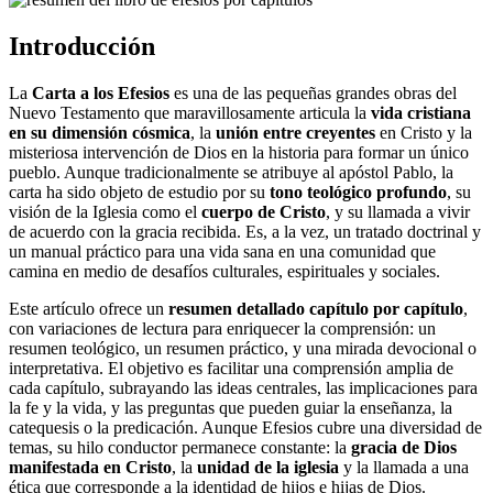
Introducción
La
Carta a los Efesios
es una de las pequeñas grandes obras del
Nuevo Testamento que maravillosamente articula la
vida cristiana
en su dimensión cósmica
, la
unión entre creyentes
en Cristo y la
misteriosa intervención de Dios en la historia para formar un único
pueblo. Aunque tradicionalmente se atribuye al apóstol Pablo, la
carta ha sido objeto de estudio por su
tono teológico profundo
, su
visión de la Iglesia como el
cuerpo de Cristo
, y su llamada a vivir
de acuerdo con la gracia recibida. Es, a la vez, un tratado doctrinal y
un manual práctico para una vida sana en una comunidad que
camina en medio de desafíos culturales, espirituales y sociales.
Este artículo ofrece un
resumen detallado capítulo por capítulo
,
con variaciones de lectura para enriquecer la comprensión: un
resumen teológico, un resumen práctico, y una mirada devocional o
interpretativa. El objetivo es facilitar una comprensión amplia de
cada capítulo, subrayando las ideas centrales, las implicaciones para
la fe y la vida, y las preguntas que pueden guiar la enseñanza, la
catequesis o la predicación. Aunque Efesios cubre una diversidad de
temas, su hilo conductor permanece constante: la
gracia de Dios
manifestada en Cristo
, la
unidad de la iglesia
y la llamada a una
ética que corresponde a la identidad de hijos e hijas de Dios.