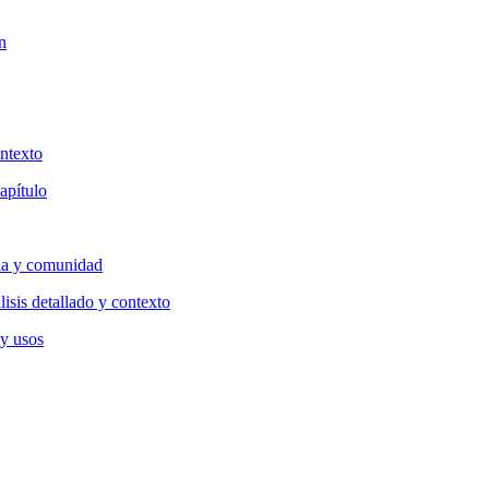
n
ntexto
apítulo
lia y comunidad
isis detallado y contexto
 y usos