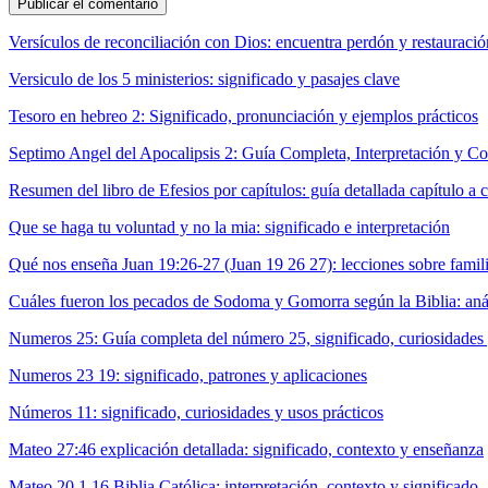
Versículos de reconciliación con Dios: encuentra perdón y restauració
Versiculo de los 5 ministerios: significado y pasajes clave
Tesoro en hebreo 2: Significado, pronunciación y ejemplos prácticos
Septimo Angel del Apocalipsis 2: Guía Completa, Interpretación y Co
Resumen del libro de Efesios por capítulos: guía detallada capítulo a c
Que se haga tu voluntad y no la mia: significado e interpretación
Qué nos enseña Juan 19:26-27 (Juan 19 26 27): lecciones sobre fami
Cuáles fueron los pecados de Sodoma y Gomorra según la Biblia: anál
Numeros 25: Guía completa del número 25, significado, curiosidades
Numeros 23 19: significado, patrones y aplicaciones
Números 11: significado, curiosidades y usos prácticos
Mateo 27:46 explicación detallada: significado, contexto y enseñanza
Mateo 20 1 16 Biblia Católica: interpretación, contexto y significado