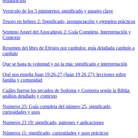
restauración
Versiculo de los 5 ministerios: significado y pasajes clave
Tesoro en hebreo 2: Significado, pronunciación y ejemplos prácticos
Septimo Angel del Apocalipsis 2: Guía Completa, Interpretación y
Contexto
Resumen del libro de Efesios por capítulos: guía detallada capítulo a
capítulo
Que se haga tu voluntad y no la mia: significado e interpretación
Qué nos enseña Juan 19:26-27 (Juan 19 26 27): lecciones sobre
familia y comunidad
Cuáles fueron los pecados de Sodoma y Gomorra según la Biblia:
análisis detallado y contexto
Numeros 25: Guía completa del número 25, significado,
curiosidades y usos
Numeros 23 19: significado, patrones y aplicaciones
Números 11: significado, curiosidades y usos prácticos