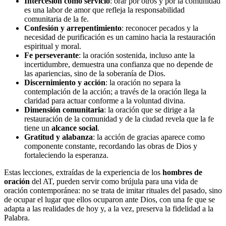
Intercesión como servicio
: orar por otros y por la comunidad
es una labor de amor que refleja la responsabilidad
comunitaria de la fe.
Confesión y arrepentimiento
: reconocer pecados y la
necesidad de purificación es un camino hacia la restauración
espiritual y moral.
Fe perseverante
: la oración sostenida, incluso ante la
incertidumbre, demuestra una confianza que no depende de
las apariencias, sino de la soberanía de Dios.
Discernimiento y acción
: la oración no separa la
contemplación de la acción; a través de la oración llega la
claridad para actuar conforme a la voluntad divina.
Dimensión comunitaria
: la oración que se dirige a la
restauración de la comunidad y de la ciudad revela que la fe
tiene un
alcance social
.
Gratitud y alabanza
: la acción de gracias aparece como
componente constante, recordando las obras de Dios y
fortaleciendo la esperanza.
Estas lecciones, extraídas de la experiencia de los
hombres de
oración
del AT, pueden servir como brújula para una vida de
oración contemporánea: no se trata de imitar rituales del pasado, sino
de ocupar el lugar que ellos ocuparon ante Dios, con una fe que se
adapta a las realidades de hoy y, a la vez, preserva la fidelidad a la
Palabra.