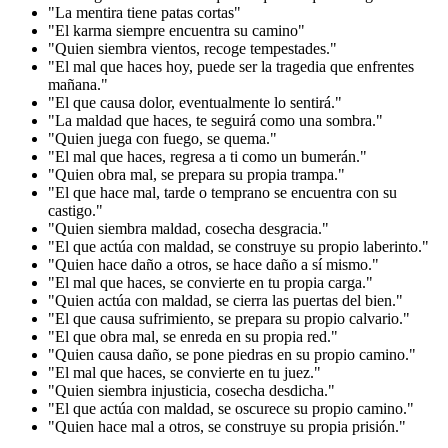
"La mentira tiene patas cortas"
"El karma siempre encuentra su camino"
"Quien siembra vientos, recoge tempestades."
"El mal que haces hoy, puede ser la tragedia que enfrentes
mañana."
"El que causa dolor, eventualmente lo sentirá."
"La maldad que haces, te seguirá como una sombra."
"Quien juega con fuego, se quema."
"El mal que haces, regresa a ti como un bumerán."
"Quien obra mal, se prepara su propia trampa."
"El que hace mal, tarde o temprano se encuentra con su
castigo."
"Quien siembra maldad, cosecha desgracia."
"El que actúa con maldad, se construye su propio laberinto."
"Quien hace daño a otros, se hace daño a sí mismo."
"El mal que haces, se convierte en tu propia carga."
"Quien actúa con maldad, se cierra las puertas del bien."
"El que causa sufrimiento, se prepara su propio calvario."
"El que obra mal, se enreda en su propia red."
"Quien causa daño, se pone piedras en su propio camino."
"El mal que haces, se convierte en tu juez."
"Quien siembra injusticia, cosecha desdicha."
"El que actúa con maldad, se oscurece su propio camino."
"Quien hace mal a otros, se construye su propia prisión."