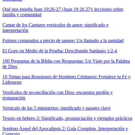
Qué nos enseña Juan 19:26-27 (Juan 19 26 27): lecciones sobre
familia y comunidad
Cantar de los Cantares versiculos de amor: significado e
interpretación
Fuimos comprados a precio de sangre: Un llamado a la santidad
El Gozo en Medio de la Prueba: Descifrando Santiago 1:2-4
100 Preguntas de la Biblia con Respuestas: Un Viaje por la Palabra
de Dios
10 Temas para Reuniones de Hombres Cristianos: Fortalece tu Fe y
Liderazgo
Versículos de reconciliación con Dios: encuentra perdón y
restauración
Versiculo de los 5 ministerios: significado y pasajes clave
Tesoro en hebreo 2: Significado, pronunciación y ejemplos prácticos
Septimo Angel del Apocalipsis 2: Guía Completa, Interpretación y
Contexto