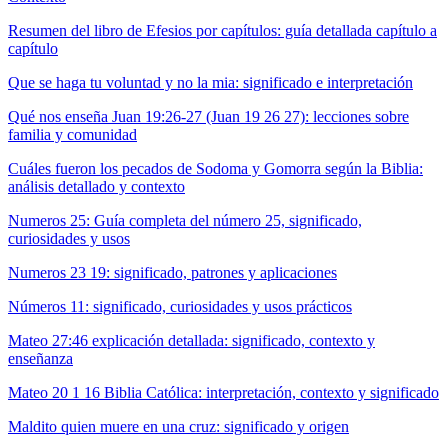
Resumen del libro de Efesios por capítulos: guía detallada capítulo a
capítulo
Que se haga tu voluntad y no la mia: significado e interpretación
Qué nos enseña Juan 19:26-27 (Juan 19 26 27): lecciones sobre
familia y comunidad
Cuáles fueron los pecados de Sodoma y Gomorra según la Biblia:
análisis detallado y contexto
Numeros 25: Guía completa del número 25, significado,
curiosidades y usos
Numeros 23 19: significado, patrones y aplicaciones
Números 11: significado, curiosidades y usos prácticos
Mateo 27:46 explicación detallada: significado, contexto y
enseñanza
Mateo 20 1 16 Biblia Católica: interpretación, contexto y significado
Maldito quien muere en una cruz: significado y origen