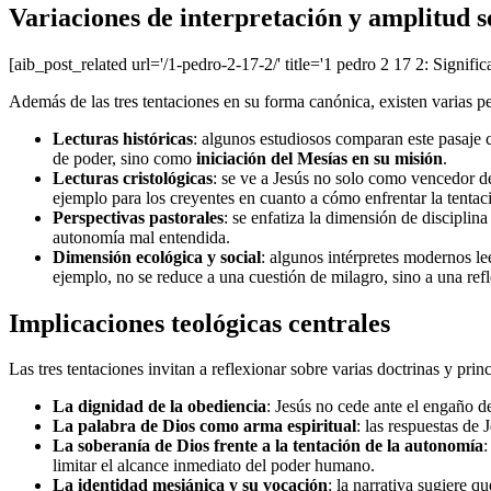
Variaciones de interpretación y amplitud 
[aib_post_related url='/1-pedro-2-17-2/' title='1 pedro 2 17 2: Signifi
Además de las tres tentaciones en su forma canónica, existen varias pe
Lecturas históricas
: algunos estudiosos comparan este pasaje c
de poder, sino como
iniciación del Mesías en su misión
.
Lecturas cristológicas
: se ve a Jesús no solo como vencedor d
ejemplo para los creyentes en cuanto a cómo enfrentar la tentaci
Perspectivas pastorales
: se enfatiza la dimensión de disciplin
autonomía mal entendida.
Dimensión ecológica y social
: algunos intérpretes modernos le
ejemplo, no se reduce a una cuestión de milagro, sino a una refl
Implicaciones teológicas centrales
Las tres tentaciones invitan a reflexionar sobre varias doctrinas y princi
La dignidad de la obediencia
: Jesús no cede ante el engaño de
La palabra de Dios como arma espiritual
: las respuestas de 
La soberanía de Dios frente a la tentación de la autonomía
:
limitar el alcance inmediato del poder humano.
La identidad mesiánica y su vocación
: la narrativa sugiere q