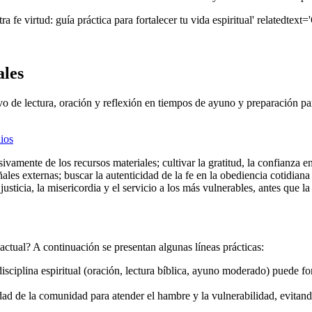
ra fe virtud: guía práctica para fortalecer tu vida espiritual' relatedtext=
ales
tivo de lectura, oración y reflexión en tiempos de ayuno y preparación p
ios
ivamente de los recursos materiales; cultivar la gratitud, la confianza 
ñales externas; buscar la autenticidad de la fe en la obediencia cotidia
justicia, la misericordia y el servicio a los más vulnerables, antes que l
actual? A continuación se presentan algunas líneas prácticas:
disciplina espiritual (oración, lectura bíblica, ayuno moderado) puede fort
lidad de la comunidad para atender el hambre y la vulnerabilidad, evitan