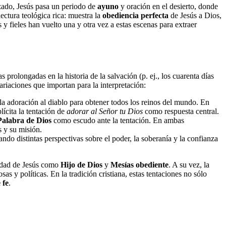
zado, Jesús pasa un periodo de
ayuno
y oración en el desierto, donde
lectura teológica rica: muestra la
obediencia perfecta
de Jesús a Dios,
s y fieles han vuelto una y otra vez a estas escenas para extraer
prolongadas en la historia de la salvación (p. ej., los cuarenta días
ariaciones que importan para la interpretación:
, la adoración al diablo para obtener todos los reinos del mundo. En
lícita la tentación de
adorar al Señor tu Dios
como respuesta central.
Palabra de Dios
como escudo ante la tentación. En ambas
s y su misión.
ndo distintas perspectivas sobre el poder, la soberanía y la confianza
tidad de Jesús como
Hijo de Dios
y
Mesías obediente
. A su vez, la
s y políticas. En la tradición cristiana, estas tentaciones no sólo
 fe
.