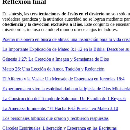
Reflexión final
En síntesis, las
tres tentaciones de Jesús en el desierto
no son sólo un
verdadera grandeza y la auténtica autoridad no se logran mediante pan
obediencia
y la
devoción exclusiva a Dios
. Este conjunto de enseñanz
misericordia, incluso cuando el mundo ofrece atajos tentadores.
Poema misionero en busca de almas: una inspiración para tu vida crist
La Importante Explicación de Mateo 3:1-12 en la Biblia: Descubre su 
Génesis 1:27: La Creación a Imagen y Semejanza de Dios
Mateo 26: Una Lección de Amor, Traición y Redención
El Alfarero y la Vasija: Un Mensaje de Esperanza en Jeremías 18:4
Experimenta en vivo la espiritualidad con la Iglesia de Dios Ministeria
La Construcción del Templo de Salomón: Un Estudio de 1 Reyes 6
La Amenaza Inminente: "El Hacha Está Puesta" en Mateo 3:10
Los personajes bíblicos que oraron y recibieron respuestas
Cárceles Espirituales: Liberación y Esperanza en las Escrituras