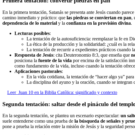
Primera tentación: convertir piedras en pan
En la primera tentación, Satanás se presenta ante Jesús cuando parec
camino inmediato y práctico: que
las piedras se conviertan en pan
,
dependencia de lo material
y la
confianza en la provisión divina
.
Lecturas posibles
:
La tentación de la autosuficiencia: reemplazar la fe en Di
La ética de la producción y la solidaridad: ¿cuál es la r
La tentación de recurrir a expedientes prácticos cuando la
Respuesta de Jesús
: cita Deuteronomio 8:3, que enseña que
n
posiciona la
fuente de la vida
por encima de la satisfacción inm
como fundamento de la vida, incluso cuando la tentación ofrece
Aplicaciones pastorales
:
En la vida cotidiana, la tentación de “hacer algo ya” par
La disciplina del ayuno y la oración, cuando se integran
Leer
Juan 10 en la Biblia Católica: significado y contexto
Segunda tentación: saltar desde el pináculo del templo
En la segunda tentación, se plantea un escenario espectacular:
un salt
suele entenderse como una prueba de
la búsqueda de señales y pru
pone a prueba la relación entre la misión de Jesús y la seguridad per