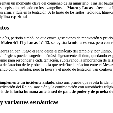
sentan un momento clave del comienzo de su ministerio. Tras ser bauti
ste episodio, relatado en los evangelios de
Mateo
y
Lucas
, ofrece una 
en arma y guía en la tentación. A lo largo de los siglos, teólogos, liturgo
iplina espiritual
.
atos
a días, periodo simbólico que evoca gestaciones de renovación y pruebas 
n
Mateo 4:1-11
y
Lucas 4:1-13
, se registra la misma escena, pero con v
iedras en pan, luego el salto desde el pináculo del templo y, por último
 litúrgicas pueden sugerir un énfasis ligeramente distinto, quedando exp
nomio para responder a cada tentación, subrayando la importancia de la
 declaración de fe y obediencia que redefine la relación entre el Mesía
ntando como tentador, pero la figura y el modo de tentación van configura
 simplemente un incidente aislado
, sino una prueba que revela la iden
edicación del Reino, sanación y la confrontación con autoridades religiosa
la de la lucha humana ante la sed de pan, de poder y de prueba de
 y variantes semánticas