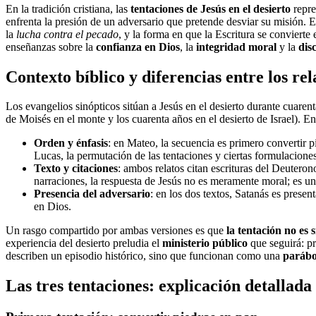
En la tradición cristiana, las
tentaciones de Jesús en el desierto
repre
enfrenta la presión de un adversario que pretende desviar su misión. E
la
lucha contra el pecado
, y la forma en que la Escritura se convierte 
enseñanzas sobre la
confianza en Dios
, la
integridad moral
y la
disc
Contexto bíblico y diferencias entre los rel
Los evangelios sinópticos sitúan a Jesús en el desierto durante cuarent
de Moisés en el monte y los cuarenta años en el desierto de Israel). E
Orden y énfasis
: en Mateo, la secuencia es primero convertir p
Lucas, la permutación de las tentaciones y ciertas formulaciones
Texto y citaciones
: ambos relatos citan escrituras del Deutero
narraciones, la respuesta de Jesús no es meramente moral; es una
Presencia del adversario
: en los dos textos, Satanás es prese
en Dios.
Un rasgo compartido por ambas versiones es que
la tentación no es
experiencia del desierto preludia el
ministerio público
que seguirá: pr
describen un episodio histórico, sino que funcionan como una
parábo
Las tres tentaciones: explicación detallada