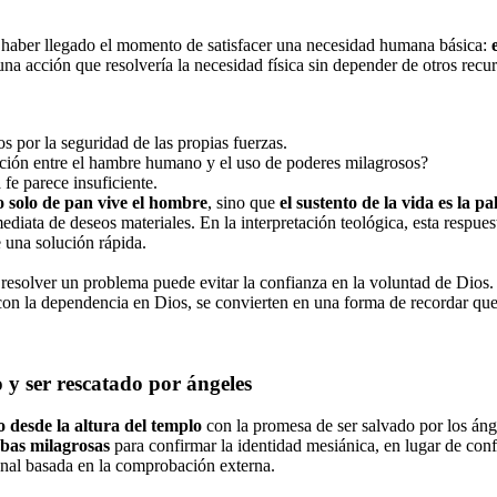
e haber llegado el momento de satisfacer una necesidad humana básica:
 una acción que resolvería la necesidad física sin depender de otros recu
os por la seguridad de las propias fuerzas.
elación entre el hambre humano y el uso de poderes milagrosos?
 fe parece insuficiente.
o solo de pan vive el hombre
, sino que
el sustento de la vida es la p
ediata de deseos materiales. En la interpretación teológica, esta respue
 una solución rápida.
a resolver un problema puede evitar la confianza en la voluntad de Dios.
 con la dependencia en Dios, se convierten en una forma de recordar qu
 y ser rescatado por ángeles
o desde la altura del templo
con la promesa de ser salvado por los án
ebas milagrosas
para confirmar la identidad mesiánica, en lugar de conf
sonal basada en la comprobación externa.