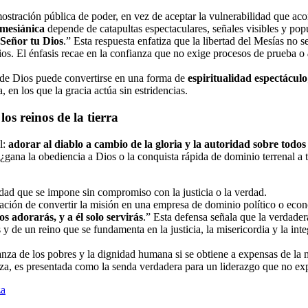
ostración pública de poder, en vez de aceptar la vulnerabilidad que aco
 mesiánica
depende de catapultas espectaculares, señales visibles y popu
 Señor tu Dios
.” Esta respuesta enfatiza que la libertad del Mesías n
Dios. El énfasis recae en la confianza que no exige procesos de prueba o
de Dios puede convertirse en una forma de
espiritualidad espectáculo
, en los que la gracia actúa sin estridencias.
os reinos de la tierra
l:
adorar al diablo a cambio de la gloria y la autoridad sobre todos
 ¿gana la obediencia a Dios o la conquista rápida de dominio terrenal a 
ridad que se impone sin compromiso con la justicia o la verdad.
tación de convertir la misión en una empresa de dominio político o eco
s adorarás, y a él solo servirás
.” Esta defensa señala que la verdader
 y de un reino que se fundamenta en la justicia, la misericordia y la inte
nza de los pobres y la dignidad humana si se obtiene a expensas de la mo
eza, es presentada como la senda verdadera para un liderazgo que no exp
za