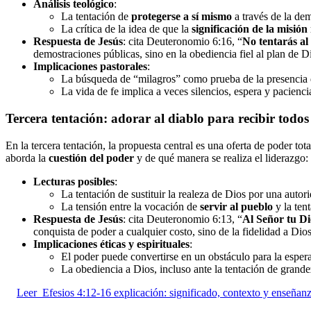
Análisis teológico
:
La tentación de
protegerse a sí mismo
a través de la dem
La crítica de la idea de que la
significación de la misión
Respuesta de Jesús
: cita Deuteronomio 6:16, “
No tentarás al
demostraciones públicas, sino en la obediencia fiel al plan de 
Implicaciones pastorales
:
La búsqueda de “milagros” como prueba de la presencia 
La vida de fe implica a veces silencios, espera y paciencia
Tercera tentación: adorar al diablo para recibir todos l
En la tercera tentación, la propuesta central es una oferta de poder tota
aborda la
cuestión del poder
y de qué manera se realiza el liderazgo:
Lecturas posibles
:
La tentación de sustituir la realeza de Dios por una auto
La tensión entre la vocación de
servir al pueblo
y la ten
Respuesta de Jesús
: cita Deuteronomio 6:13, “
Al Señor tu Dio
conquista de poder a cualquier costo, sino de la fidelidad a Dios
Implicaciones éticas y espirituales
:
El poder puede convertirse en un obstáculo para la espera
La obediencia a Dios, incluso ante la tentación de grand
Leer
Efesios 4:12-16 explicación: significado, contexto y enseñan