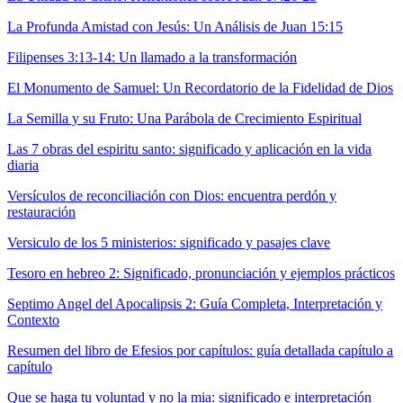
La Profunda Amistad con Jesús: Un Análisis de Juan 15:15
Filipenses 3:13-14: Un llamado a la transformación
El Monumento de Samuel: Un Recordatorio de la Fidelidad de Dios
La Semilla y su Fruto: Una Parábola de Crecimiento Espiritual
Las 7 obras del espiritu santo: significado y aplicación en la vida
diaria
Versículos de reconciliación con Dios: encuentra perdón y
restauración
Versiculo de los 5 ministerios: significado y pasajes clave
Tesoro en hebreo 2: Significado, pronunciación y ejemplos prácticos
Septimo Angel del Apocalipsis 2: Guía Completa, Interpretación y
Contexto
Resumen del libro de Efesios por capítulos: guía detallada capítulo a
capítulo
Que se haga tu voluntad y no la mia: significado e interpretación