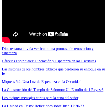
Dios restaura tu vida versiculo: una promesa de renovación y
esperanza
Cárceles Espirituales: Liberación y Esperanza en las Escrituras
Las historias de los hombres bíblicos que perdieron su enfoque en su
fe
Miqueas 5:2: Una Luz de Esperanza en la Oscuridad
La Construcción del Templo de Salomón: Un Estudio de 1 Reyes 6
Los mejores mensajes cortos para la cena del señor
La Unidad en Cristo: Reflexiones sobre Juan 17:20-23