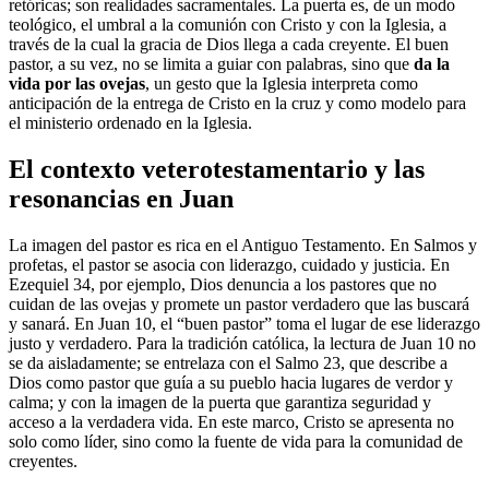
retóricas; son realidades sacramentales. La puerta es, de un modo
teológico, el umbral a la comunión con Cristo y con la Iglesia, a
través de la cual la gracia de Dios llega a cada creyente. El buen
pastor, a su vez, no se limita a guiar con palabras, sino que
da la
vida por las ovejas
, un gesto que la Iglesia interpreta como
anticipación de la entrega de Cristo en la cruz y como modelo para
el ministerio ordenado en la Iglesia.
El contexto veterotestamentario y las
resonancias en Juan
La imagen del pastor es rica en el Antiguo Testamento. En Salmos y
profetas, el pastor se asocia con liderazgo, cuidado y justicia. En
Ezequiel 34, por ejemplo, Dios denuncia a los pastores que no
cuidan de las ovejas y promete un pastor verdadero que las buscará
y sanará. En Juan 10, el “buen pastor” toma el lugar de ese liderazgo
justo y verdadero. Para la tradición católica, la lectura de Juan 10 no
se da aisladamente; se entrelaza con el Salmo 23, que describe a
Dios como pastor que guía a su pueblo hacia lugares de verdor y
calma; y con la imagen de la puerta que garantiza seguridad y
acceso a la verdadera vida. En este marco, Cristo se apresenta no
solo como líder, sino como la fuente de vida para la comunidad de
creyentes.