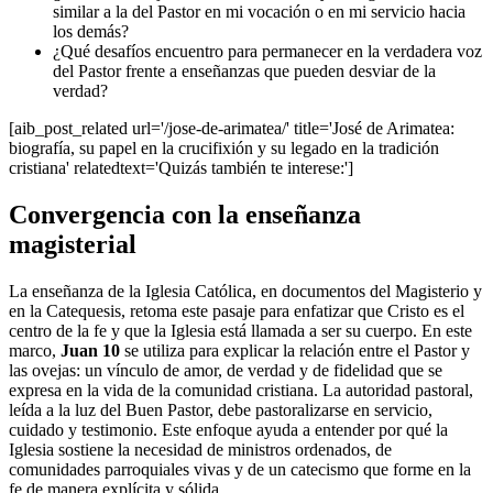
similar a la del Pastor en mi vocación o en mi servicio hacia
los demás?
¿Qué desafíos encuentro para permanecer en la verdadera voz
del Pastor frente a enseñanzas que pueden desviar de la
verdad?
[aib_post_related url='/jose-de-arimatea/' title='José de Arimatea:
biografía, su papel en la crucifixión y su legado en la tradición
cristiana' relatedtext='Quizás también te interese:']
Convergencia con la enseñanza
magisterial
La enseñanza de la Iglesia Católica, en documentos del Magisterio y
en la Catequesis, retoma este pasaje para enfatizar que Cristo es el
centro de la fe y que la Iglesia está llamada a ser su cuerpo. En este
marco,
Juan 10
se utiliza para explicar la relación entre el Pastor y
las ovejas: un vínculo de amor, de verdad y de fidelidad que se
expresa en la vida de la comunidad cristiana. La autoridad pastoral,
leída a la luz del Buen Pastor, debe pastoralizarse en servicio,
cuidado y testimonio. Este enfoque ayuda a entender por qué la
Iglesia sostiene la necesidad de ministros ordenados, de
comunidades parroquiales vivas y de un catecismo que forme en la
fe de manera explícita y sólida.