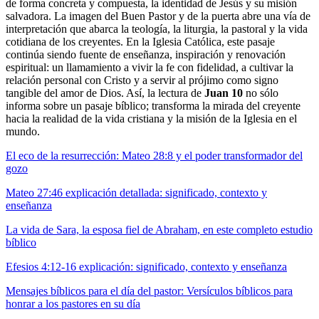
de forma concreta y compuesta, la identidad de Jesús y su misión
salvadora. La imagen del Buen Pastor y de la puerta abre una vía de
interpretación que abarca la teología, la liturgia, la pastoral y la vida
cotidiana de los creyentes. En la Iglesia Católica, este pasaje
continúa siendo fuente de enseñanza, inspiración y renovación
espiritual: un llamamiento a vivir la fe con fidelidad, a cultivar la
relación personal con Cristo y a servir al prójimo como signo
tangible del amor de Dios. Así, la lectura de
Juan 10
no sólo
informa sobre un pasaje bíblico; transforma la mirada del creyente
hacia la realidad de la vida cristiana y la misión de la Iglesia en el
mundo.
El eco de la resurrección: Mateo 28:8 y el poder transformador del
gozo
Mateo 27:46 explicación detallada: significado, contexto y
enseñanza
La vida de Sara, la esposa fiel de Abraham, en este completo estudio
bíblico
Efesios 4:12-16 explicación: significado, contexto y enseñanza
Mensajes bíblicos para el día del pastor: Versículos bíblicos para
honrar a los pastores en su día