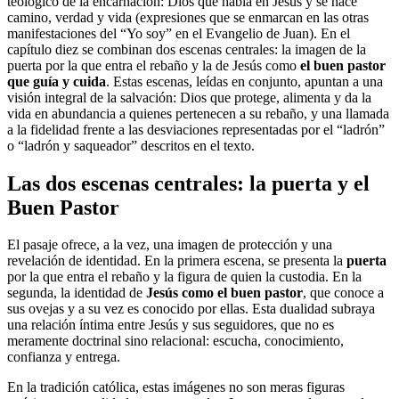
teológico de la encarnación: Dios que habla en Jesús y se hace
camino, verdad y vida (expresiones que se enmarcan en las otras
manifestaciones del “Yo soy” en el Evangelio de Juan). En el
capítulo diez se combinan dos escenas centrales: la imagen de la
puerta por la que entra el rebaño y la de Jesús como
el buen pastor
que guía y cuida
. Estas escenas, leídas en conjunto, apuntan a una
visión integral de la salvación: Dios que protege, alimenta y da la
vida en abundancia a quienes pertenecen a su rebaño, y una llamada
a la fidelidad frente a las desviaciones representadas por el “ladrón”
o “ladrón y saqueador” descritos en el texto.
Las dos escenas centrales: la puerta y el
Buen Pastor
El pasaje ofrece, a la vez, una imagen de protección y una
revelación de identidad. En la primera escena, se presenta la
puerta
por la que entra el rebaño y la figura de quien la custodia. En la
segunda, la identidad de
Jesús como el buen pastor
, que conoce a
sus ovejas y a su vez es conocido por ellas. Esta dualidad subraya
una relación íntima entre Jesús y sus seguidores, que no es
meramente doctrinal sino relacional: escucha, conocimiento,
confianza y entrega.
En la tradición católica, estas imágenes no son meras figuras