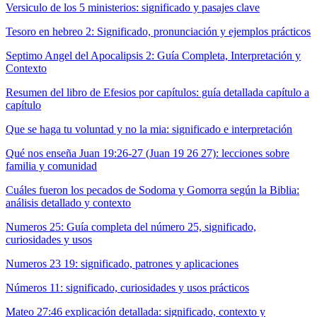
Versiculo de los 5 ministerios: significado y pasajes clave
Tesoro en hebreo 2: Significado, pronunciación y ejemplos prácticos
Septimo Angel del Apocalipsis 2: Guía Completa, Interpretación y
Contexto
Resumen del libro de Efesios por capítulos: guía detallada capítulo a
capítulo
Que se haga tu voluntad y no la mia: significado e interpretación
Qué nos enseña Juan 19:26-27 (Juan 19 26 27): lecciones sobre
familia y comunidad
Cuáles fueron los pecados de Sodoma y Gomorra según la Biblia:
análisis detallado y contexto
Numeros 25: Guía completa del número 25, significado,
curiosidades y usos
Numeros 23 19: significado, patrones y aplicaciones
Números 11: significado, curiosidades y usos prácticos
Mateo 27:46 explicación detallada: significado, contexto y