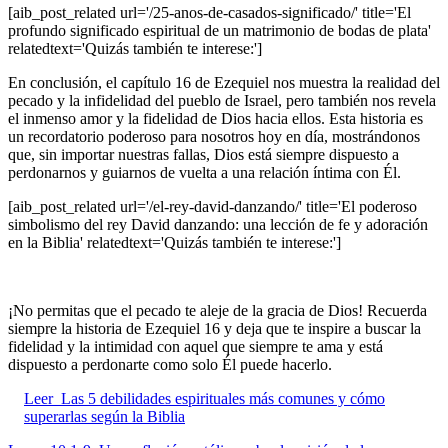
[aib_post_related url='/25-anos-de-casados-significado/' title='El
profundo significado espiritual de un matrimonio de bodas de plata'
relatedtext='Quizás también te interese:']
En conclusión, el capítulo 16 de Ezequiel nos muestra la realidad del
pecado y la infidelidad del pueblo de Israel, pero también nos revela
el inmenso amor y la fidelidad de Dios hacia ellos. Esta historia es
un recordatorio poderoso para nosotros hoy en día, mostrándonos
que, sin importar nuestras fallas, Dios está siempre dispuesto a
perdonarnos y guiarnos de vuelta a una relación íntima con Él.
[aib_post_related url='/el-rey-david-danzando/' title='El poderoso
simbolismo del rey David danzando: una lección de fe y adoración
en la Biblia' relatedtext='Quizás también te interese:']
¡No permitas que el pecado te aleje de la gracia de Dios! Recuerda
siempre la historia de Ezequiel 16 y deja que te inspire a buscar la
fidelidad y la intimidad con aquel que siempre te ama y está
dispuesto a perdonarte como solo Él puede hacerlo.
Leer
Las 5 debilidades espirituales más comunes y cómo
superarlas según la Biblia