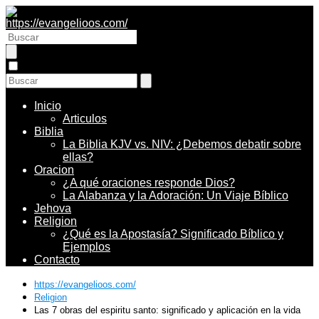
Inicio
Articulos
Biblia
La Biblia KJV vs. NIV: ¿Debemos debatir sobre
ellas?
Oracion
¿A qué oraciones responde Dios?
La Alabanza y la Adoración: Un Viaje Bíblico
Jehova
Religion
¿Qué es la Apostasía? Significado Bíblico y
Ejemplos
Contacto
https://evangelioos.com/
Religion
Las 7 obras del espiritu santo: significado y aplicación en la vida