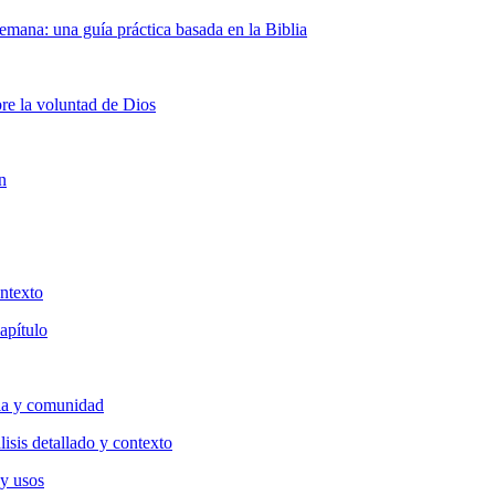
semana: una guía práctica basada en la Biblia
bre la voluntad de Dios
n
ntexto
apítulo
lia y comunidad
isis detallado y contexto
 y usos