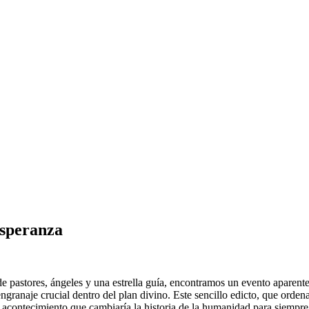
Esperanza
 de pastores, ángeles y una estrella guía, encontramos un evento aparen
ngranaje crucial dentro del plan divino. Este sencillo edicto, que orden
 acontecimiento que cambiaría la historia de la humanidad para siempre