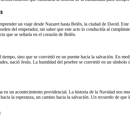
n
emprender un viaje desde Nazaret hasta Belén, la ciudad de David. Este
 la orden del emperador, sin saber que este acto lo conduciría al cumplim
to que se sellaría en el corazón de Belén.
 tiempo, sino que se convirtió en un puente hacia la salvación. En medi
ades, nació Jesús. La humildad del pesebre se convirtió en un símbolo 
ma en un acontecimiento providencial. La historia de la Navidad nos mues
te hacia la esperanza, un camino hacia la salvación. Un recuerdo de que 
a