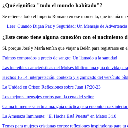
¿Qué significa "todo el mundo habitado"?
Se refiere a todo el Imperio Romano en ese momento, que incluía un va
Leer
Cuando Digan Paz y Seguridad: Un Mensaje de Advertencia 
¿Este censo tiene alguna conexión con el nacimiento d
Sí, porque José y María tenían que viajar a Belén para registrarse en e
Fuimos comprados a precio de sangre: Un llamado a la santidad
Las increíbles características del Moisés bíblico: una guía de vida para
Hechos 16 14: interpretación, contexto y significado del versículo bíb
La Unidad en Cristo: Reflexiones sobre Juan 17:20-23
Los mejores mensajes cortos para la cena del señor
Calma tu mente sana tu alma: guía práctica para encontrar paz interior
La Amenaza Inminente: "El Hacha Está Puesta" en Mateo 3:10
Temas para mujeres cristianas cortos: reflexiones inspiradoras para tu 