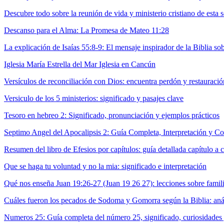
Descubre todo sobre la reunión de vida y ministerio cristiano de esta 
Descanso para el Alma: La Promesa de Mateo 11:28
La explicación de Isaías 55:8-9: El mensaje inspirador de la Biblia so
Iglesia María Estrella del Mar Iglesia en Cancún
Versículos de reconciliación con Dios: encuentra perdón y restauració
Versiculo de los 5 ministerios: significado y pasajes clave
Tesoro en hebreo 2: Significado, pronunciación y ejemplos prácticos
Septimo Angel del Apocalipsis 2: Guía Completa, Interpretación y Co
Resumen del libro de Efesios por capítulos: guía detallada capítulo a c
Que se haga tu voluntad y no la mia: significado e interpretación
Qué nos enseña Juan 19:26-27 (Juan 19 26 27): lecciones sobre fami
Cuáles fueron los pecados de Sodoma y Gomorra según la Biblia: anál
Numeros 25: Guía completa del número 25, significado, curiosidades