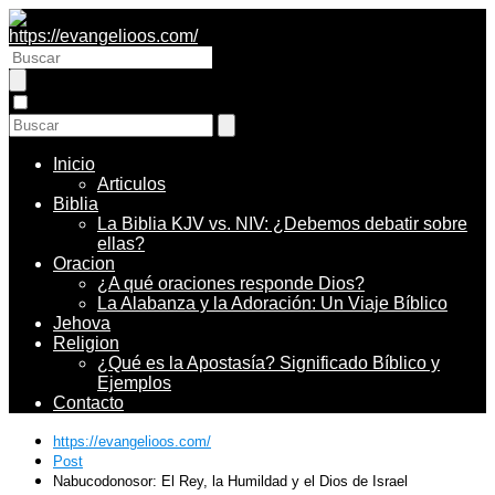
Inicio
Articulos
Biblia
La Biblia KJV vs. NIV: ¿Debemos debatir sobre
ellas?
Oracion
¿A qué oraciones responde Dios?
La Alabanza y la Adoración: Un Viaje Bíblico
Jehova
Religion
¿Qué es la Apostasía? Significado Bíblico y
Ejemplos
Contacto
https://evangelioos.com/
Post
Nabucodonosor: El Rey, la Humildad y el Dios de Israel