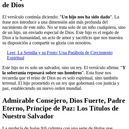
de Dios
El versículo continúa diciendo: "
Un hijo nos ha sido dado
". La
frase nos introduce a una dimensión aún más profunda del
nacimiento de este niño. No se trata solo de un niño cualquiera, sino
de un hijo, un enviado especial de Dios. Este hijo es el regalo de
Dios a la humanidad, un acto de amor y sacrificio que nos muestra
su disposición a compartir su gloria con nosotros.
Leer
La Semilla y su Fruto: Una Parábola de Crecimiento
Espiritual
Este hijo no es solo un salvador, sino un rey. El versículo afirma: "
Y
la soberanía reposará sobre sus hombros
". Esta frase nos
recuerda que el reino de Dios no es solo espiritual, sino también
terrenal. El hijo prometido es un rey que gobernará con justicia y
paz, estableciendo un nuevo orden mundial.
Admirable Consejero, Dios Fuerte, Padre
Eterno, Príncipe de Paz: Los Títulos de
Nuestro Salvador
La profecía de Isaías 9:6 culmina con una serie de títulos que