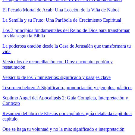
El Pecado Mortal de Acab: Una Lección de la Viña de Nabot
La Semilla y su Fruto: Una Parábola de Crecimiento Espiritual
Los 7 principios fundamentales del Reino de Dios para transformar
tu vida según la Biblia
La poderosa oración desde la Casa de Jerusalén que transformará tu
vida
Versículos de reconciliación con Dios: encuentra perdón y
restauración
Versiculo de los 5 ministerios: significado y pasajes clave
Tesoro en hebreo 2: Significado, pronunciación y ejemplos prácticos
Septimo Angel del Apocalipsis 2: Guía Completa, Interpretación y
Contexto
Resumen del libro de Efesios por capítulos: guía detallada capítulo a
capítulo
Que se haga tu voluntad y no la mia: significado e interpretación