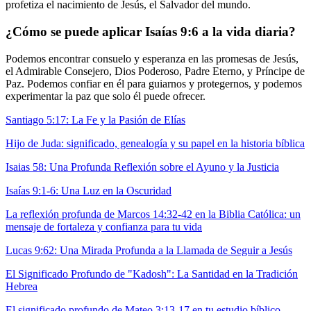
profetiza el nacimiento de Jesús, el Salvador del mundo.
¿Cómo se puede aplicar Isaías 9:6 a la vida diaria?
Podemos encontrar consuelo y esperanza en las promesas de Jesús,
el Admirable Consejero, Dios Poderoso, Padre Eterno, y Príncipe de
Paz. Podemos confiar en él para guiarnos y protegernos, y podemos
experimentar la paz que solo él puede ofrecer.
Santiago 5:17: La Fe y la Pasión de Elías
Hijo de Juda: significado, genealogía y su papel en la historia bíblica
Isaias 58: Una Profunda Reflexión sobre el Ayuno y la Justicia
Isaías 9:1-6: Una Luz en la Oscuridad
La reflexión profunda de Marcos 14:32-42 en la Biblia Católica: un
mensaje de fortaleza y confianza para tu vida
Lucas 9:62: Una Mirada Profunda a la Llamada de Seguir a Jesús
El Significado Profundo de "Kadosh": La Santidad en la Tradición
Hebrea
El significado profundo de Mateo 3:13-17 en tu estudio bíblico