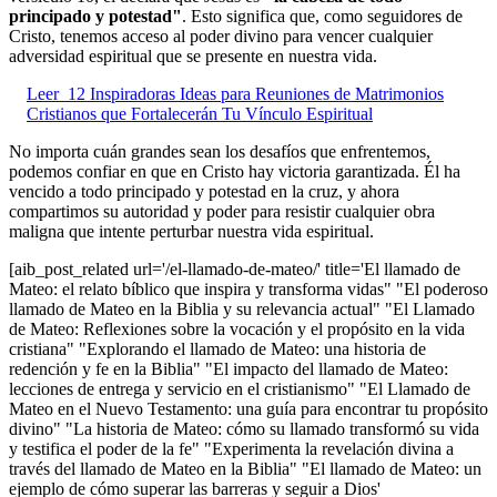
principado y potestad"
. Esto significa que, como seguidores de
Cristo, tenemos acceso al poder divino para vencer cualquier
adversidad espiritual que se presente en nuestra vida.
Leer
12 Inspiradoras Ideas para Reuniones de Matrimonios
Cristianos que Fortalecerán Tu Vínculo Espiritual
No importa cuán grandes sean los desafíos que enfrentemos,
podemos confiar en que en Cristo hay victoria garantizada. Él ha
vencido a todo principado y potestad en la cruz, y ahora
compartimos su autoridad y poder para resistir cualquier obra
maligna que intente perturbar nuestra vida espiritual.
[aib_post_related url='/el-llamado-de-mateo/' title='El llamado de
Mateo: el relato bíblico que inspira y transforma vidas" "El poderoso
llamado de Mateo en la Biblia y su relevancia actual" "El Llamado
de Mateo: Reflexiones sobre la vocación y el propósito en la vida
cristiana" "Explorando el llamado de Mateo: una historia de
redención y fe en la Biblia" "El impacto del llamado de Mateo:
lecciones de entrega y servicio en el cristianismo" "El Llamado de
Mateo en el Nuevo Testamento: una guía para encontrar tu propósito
divino" "La historia de Mateo: cómo su llamado transformó su vida
y testifica el poder de la fe" "Experimenta la revelación divina a
través del llamado de Mateo en la Biblia" "El llamado de Mateo: un
ejemplo de cómo superar las barreras y seguir a Dios'