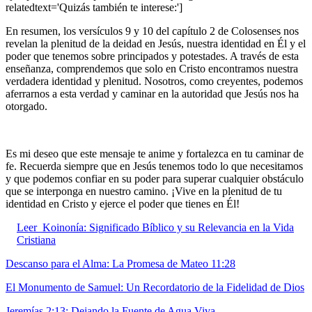
relatedtext='Quizás también te interese:']
En resumen, los versículos 9 y 10 del capítulo 2 de Colosenses nos
revelan la plenitud de la deidad en Jesús, nuestra identidad en Él y el
poder que tenemos sobre principados y potestades. A través de esta
enseñanza, comprendemos que solo en Cristo encontramos nuestra
verdadera identidad y plenitud. Nosotros, como creyentes, podemos
aferrarnos a esta verdad y caminar en la autoridad que Jesús nos ha
otorgado.
Es mi deseo que este mensaje te anime y fortalezca en tu caminar de
fe. Recuerda siempre que en Jesús tenemos todo lo que necesitamos
y que podemos confiar en su poder para superar cualquier obstáculo
que se interponga en nuestro camino. ¡Vive en la plenitud de tu
identidad en Cristo y ejerce el poder que tienes en Él!
Leer
Koinonía: Significado Bíblico y su Relevancia en la Vida
Cristiana
Descanso para el Alma: La Promesa de Mateo 11:28
El Monumento de Samuel: Un Recordatorio de la Fidelidad de Dios
Jeremías 2:13: Dejando la Fuente de Agua Viva