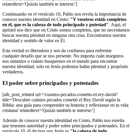
relatedtext='Quizás también te interese:']
Continuando en el versículo 10, Pablo nos revela la importancia de
conocer nuestra identidad en Cristo:
"Y vosotros estáis completos
en él, que es la cabeza de todo principado y potestad"
. Aquí, el
apóstol nos dice que en Cristo somos completos, que no necesitamos
buscar nuestra plenitud en ninguna otra cosa. Encontramos nuestra
identidad y sentido de valor en Él.
Esta verdad es liberadora y nos da confianza para enfrentar
cualquier desafío que se nos presente. No importa cuán inseguros
nos sintamos o cuánto busquemos en el mundo para encontrar
nuestra identidad, solo en Jesús podemos hallar plenitud y propósito
verdaderos.
El poder sobre principados y potestades
[aib_post_related url='/cuantos-pecados-cometio-el-rey-david/'
title='Descubre cuántos pecados cometió el Rey David según la
Biblia: una guía para comprender su historia y reflexionar en tu vida
cristiana' relatedtext='Quizás también te interese:']
Además de conocer nuestra identidad en Cristo, Pablo nos enseña
que tenemos autoridad y poder sobre principados y potestades. En el
versículo 10, él declara que Jesús es
"la cabeza de todo