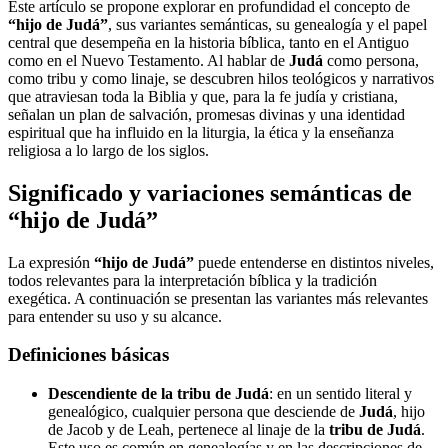
Este artículo se propone explorar en profundidad el concepto de
“hijo de Judá”
, sus variantes semánticas, su genealogía y el papel
central que desempeña en la historia bíblica, tanto en el Antiguo
como en el Nuevo Testamento. Al hablar de
Judá
como persona,
como tribu y como linaje, se descubren hilos teológicos y narrativos
que atraviesan toda la Biblia y que, para la fe judía y cristiana,
señalan un plan de salvación, promesas divinas y una identidad
espiritual que ha influido en la liturgia, la ética y la enseñanza
religiosa a lo largo de los siglos.
Significado y variaciones semánticas de
“hijo de Judá”
La expresión
“hijo de Judá”
puede entenderse en distintos niveles,
todos relevantes para la interpretación bíblica y la tradición
exegética. A continuación se presentan las variantes más relevantes
para entender su uso y su alcance.
Definiciones básicas
Descendiente de la tribu de Judá
: en un sentido literal y
genealógico, cualquier persona que desciende de
Judá
, hijo
de Jacob y de Leah, pertenece al linaje de la
tribu de Judá
.
Este uso es común en genealogías y en las descripciones de