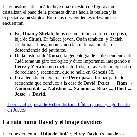
La genealogía de Judá incluye una sucesión de figuras que
cristalizan el paso de la promesa divina hacia la realeza y la
expectativa mesiánica. Entre los descendientes relevantes se
encuentran:
Er
,
Onán
y
Shelah
, hijos de Judá (con su primera esposa, la
hija de
Shua
). Er fallece joven, Onán también, y Shelah
continúa la línea, impulsando la continuación de la
descendencia del patriarca.
De la historia de
Tamar
, la genealogía de la descendencia de
Judá toma un giro teológico y ético importante, integrando a
Perez
y
Zerah
como nietos de Judá, a través de un episodio
de reclamo y redención, que se halla en Génesis 38.
La antedicha generación de
Perez
pasa a formar parte de la
secuencia que conduce a la casa de David:
Perez
→
Ram
→
Amminadab
→
Nahshón
→
Salmon
→
Boaz
→
Obed
→
Jesse
→
David
.
Leer
Jael, esposa de Heber: historia bíblica, papel y significado
en Jueces
La ruta hacia David y el linaje davídico
La conexión entre el
hijo de Judá
y el
rey David
es una de las