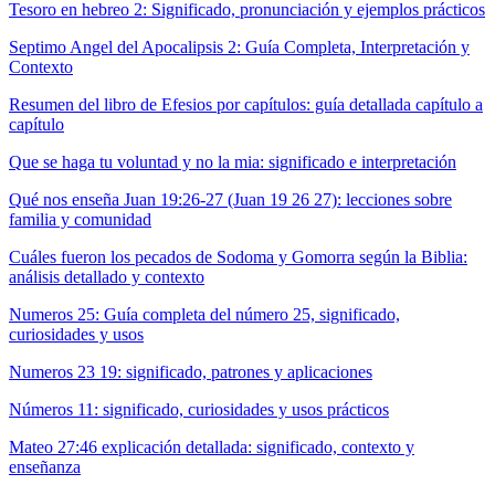
Tesoro en hebreo 2: Significado, pronunciación y ejemplos prácticos
Septimo Angel del Apocalipsis 2: Guía Completa, Interpretación y
Contexto
Resumen del libro de Efesios por capítulos: guía detallada capítulo a
capítulo
Que se haga tu voluntad y no la mia: significado e interpretación
Qué nos enseña Juan 19:26-27 (Juan 19 26 27): lecciones sobre
familia y comunidad
Cuáles fueron los pecados de Sodoma y Gomorra según la Biblia:
análisis detallado y contexto
Numeros 25: Guía completa del número 25, significado,
curiosidades y usos
Numeros 23 19: significado, patrones y aplicaciones
Números 11: significado, curiosidades y usos prácticos
Mateo 27:46 explicación detallada: significado, contexto y
enseñanza