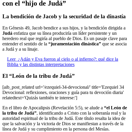
con el “hijo de Judá”
La bendición de Jacob y la securidad de la dinastía
En Génesis 49, Jacob bendice a sus hijos, y la bendición dirigida a
Judá
enfatiza que su línea produciría un líder persistente y un
heredero real que regiría al pueblo de Dios. Es un pasaje clave para
entender el sentido de la
“juramentación dinástica”
que se asocia
a Judá y a su linaje.
Leer
¿Adán y Eva fueron al cielo o al infierno?: qué dice la
Biblia y las distintas interpretaciones
El “León de la tribu de Judá”
[aib_post_related url='/ezequiel-34-devocional/' title='Ezequiel 34
Devocional: reflexiones, oraciones y guía para tu devoción diaria'
relatedtext='Quizás también te interese:']
En el libro de Apocalipsis (Revelación 5:5), se alude a
“el León de
la tribu de Judá”
, identificando a Cristo con la soberanía real y la
autoridad espiritual de la tribu de Judá. Este título resalta la idea de
que la salvación y la victoria de Dios se manifiestan a través de la
línea de Judá y su cumplimiento en la persona del Mesías.