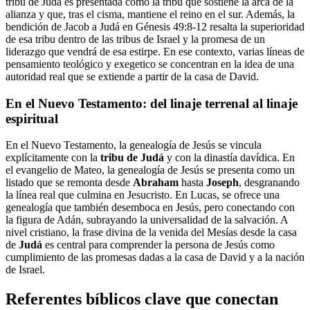
tribu de Judá es presentada como la tribu que sostiene la arca de la
alianza y que, tras el cisma, mantiene el reino en el sur. Además, la
bendición de Jacob a Judá en Génesis 49:8-12 resalta la superioridad
de esa tribu dentro de las tribus de Israel y la promesa de un
liderazgo que vendrá de esa estirpe. En ese contexto, varias líneas de
pensamiento teológico y exegetico se concentran en la idea de una
autoridad real que se extiende a partir de la casa de David.
En el Nuevo Testamento: del linaje terrenal al linaje
espiritual
En el Nuevo Testamento, la genealogía de Jesús se vincula
explícitamente con la
tribu de Judá
y con la dinastía davídica. En
el evangelio de Mateo, la genealogía de Jesús se presenta como un
listado que se remonta desde
Abraham
hasta
Joseph
, desgranando
la línea real que culmina en Jesucristo. En Lucas, se ofrece una
genealogía que también desemboca en Jesús, pero conectando con
la figura de Adán, subrayando la universalidad de la salvación. A
nivel cristiano, la frase divina de la venida del Mesías desde la casa
de
Judá
es central para comprender la persona de Jesús como
cumplimiento de las promesas dadas a la casa de David y a la nación
de Israel.
Referentes bíblicos clave que conectan