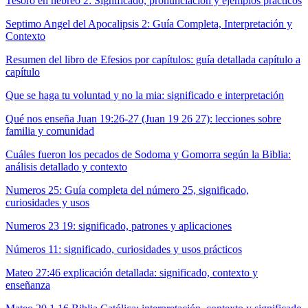
Tesoro en hebreo 2: Significado, pronunciación y ejemplos prácticos
Septimo Angel del Apocalipsis 2: Guía Completa, Interpretación y
Contexto
Resumen del libro de Efesios por capítulos: guía detallada capítulo a
capítulo
Que se haga tu voluntad y no la mia: significado e interpretación
Qué nos enseña Juan 19:26-27 (Juan 19 26 27): lecciones sobre
familia y comunidad
Cuáles fueron los pecados de Sodoma y Gomorra según la Biblia:
análisis detallado y contexto
Numeros 25: Guía completa del número 25, significado,
curiosidades y usos
Numeros 23 19: significado, patrones y aplicaciones
Números 11: significado, curiosidades y usos prácticos
Mateo 27:46 explicación detallada: significado, contexto y
enseñanza