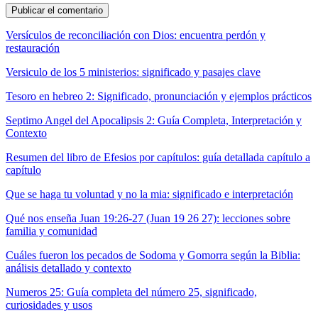
Versículos de reconciliación con Dios: encuentra perdón y
restauración
Versiculo de los 5 ministerios: significado y pasajes clave
Tesoro en hebreo 2: Significado, pronunciación y ejemplos prácticos
Septimo Angel del Apocalipsis 2: Guía Completa, Interpretación y
Contexto
Resumen del libro de Efesios por capítulos: guía detallada capítulo a
capítulo
Que se haga tu voluntad y no la mia: significado e interpretación
Qué nos enseña Juan 19:26-27 (Juan 19 26 27): lecciones sobre
familia y comunidad
Cuáles fueron los pecados de Sodoma y Gomorra según la Biblia:
análisis detallado y contexto
Numeros 25: Guía completa del número 25, significado,
curiosidades y usos