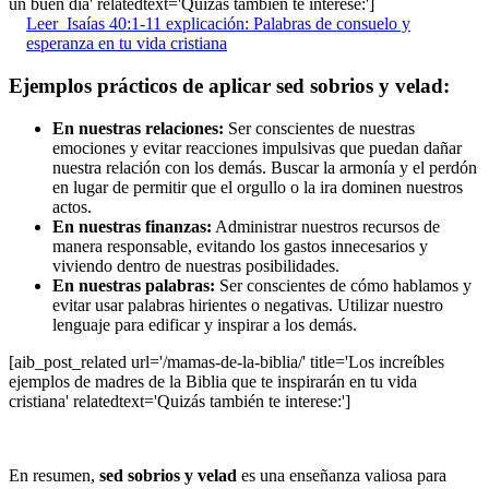
un buen día' relatedtext='Quizás también te interese:']
Leer
Isaías 40:1-11 explicación: Palabras de consuelo y
esperanza en tu vida cristiana
Ejemplos prácticos de aplicar sed sobrios y velad:
En nuestras relaciones:
Ser conscientes de nuestras
emociones y evitar reacciones impulsivas que puedan dañar
nuestra relación con los demás. Buscar la armonía y el perdón
en lugar de permitir que el orgullo o la ira dominen nuestros
actos.
En nuestras finanzas:
Administrar nuestros recursos de
manera responsable, evitando los gastos innecesarios y
viviendo dentro de nuestras posibilidades.
En nuestras palabras:
Ser conscientes de cómo hablamos y
evitar usar palabras hirientes o negativas. Utilizar nuestro
lenguaje para edificar y inspirar a los demás.
[aib_post_related url='/mamas-de-la-biblia/' title='Los increíbles
ejemplos de madres de la Biblia que te inspirarán en tu vida
cristiana' relatedtext='Quizás también te interese:']
En resumen,
sed sobrios y velad
es una enseñanza valiosa para