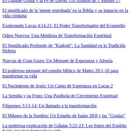
El Gigante Goliat y la Fe de David: Un Análisis de 1 Samuel 17
El significado de la 'mente reprobada' en la Biblia y su impacto en la
vida cristiana
Explorando Lucas 4:14-21: El Poder Transformador del Evangelio
Odres Nuevos: Una Metáfora de Transformación Espiritual
El Significado Profundo de "Kadosh": La Santidad en la Tradición
Hebrea
Nuevas de Gran Gozo: Un Mensaje de Esperanza y Alegría
El poderoso mensaje del estudio bíblico de Mateo 20:1-16 para
transformar tu vida
El Nacimiento de Jesús: Un Canto de Esperanza en Lucas 2
La Semilla y su Fruto: Una Parábola de Crecimiento Espiritual
Filipenses 3:13-14: Un llamado a la transformación
El Milagro de la Sombra: Un Estudio de Isaías 38:8 y las "Gradas"
La poderosa explicación de Gálatas 5:22-23: Los frutos del Espíritu
Santo que transformarán tu vida