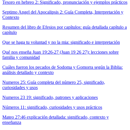
Tesoro en hebreo 2: Significado, pronunciación y ejemplos prácticos
Septimo Angel del Apocalipsis 2: Guía Completa, Interpretación y
Contexto
Resumen del libro de Efesios por capítulos: guía detallada capítulo a
capítulo
Que se haga tu voluntad y no la mia: significado e interpretación
Qué nos enseña Juan 19:26-27 (Juan 19 26 27): lecciones sobre
familia y comunidad
Cuáles fueron los pecados de Sodoma y Gomorra según la Biblia:
análisis detallado y contexto
Numeros 25: Guía completa del número 25, significado,
curiosidades y usos
Numeros 23 19: significado, patrones y aplicaciones
Números 11: significado, curiosidades y usos prácticos
Mateo 27:46 explicación detallada: significado, contexto y
enseñanza