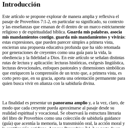
Introducción
Este artículo se propone explorar de manera amplia y reflexiva el
pasaje de Proverbios 7:1-2, en particular su significado, su contexto
y las enseñanzas que emanan de él dentro de un marco estrictamente
religioso y de espiritualidad bíblica.
Guarda mis palabras
,
asocia
mis mandamientos contigo
,
guarda mis mandamientos y vivirás
:
estas expresiones, que pueden parecer simples a primera vista,
encierran una propuesta educativa profunda que ha sido retomada
por generaciones de creyentes como una guía para la vida, la
obediencia y la fidelidad a Dios. En este artículo se señalan distintas
rutas de lectura y aplicación: lecturas históricas, exégesis lingüística,
lecturas devocionales, enfoques pastorales y dimensiones simbólicas
que enriquecen la comprensión de un texto que, a primera vista, es
corto pero que, en su gracia, aporta una orientación permanente para
quien busca vivir en alianza con la sabiduría divina.
La finalidad es presentar un
panorama amplio
y, a la vez, claro, de
modo que cada creyente pueda aproximarse al pasaje desde su
realidad espiritual y vocacional. Se observará la estructura literaria
del libro de Proverbios como una colección de sabiduría guidance
(guía) que acentúa la memoria, la transmisión oral, la acción moral y