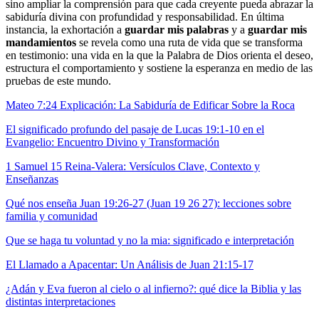
sino ampliar la comprensión para que cada creyente pueda abrazar la
sabiduría divina con profundidad y responsabilidad. En última
instancia, la exhortación a
guardar mis palabras
y a
guardar mis
mandamientos
se revela como una ruta de vida que se transforma
en testimonio: una vida en la que la Palabra de Dios orienta el deseo,
estructura el comportamiento y sostiene la esperanza en medio de las
pruebas de este mundo.
Mateo 7:24 Explicación: La Sabiduría de Edificar Sobre la Roca
El significado profundo del pasaje de Lucas 19:1-10 en el
Evangelio: Encuentro Divino y Transformación
1 Samuel 15 Reina-Valera: Versículos Clave, Contexto y
Enseñanzas
Qué nos enseña Juan 19:26-27 (Juan 19 26 27): lecciones sobre
familia y comunidad
Que se haga tu voluntad y no la mia: significado e interpretación
El Llamado a Apacentar: Un Análisis de Juan 21:15-17
¿Adán y Eva fueron al cielo o al infierno?: qué dice la Biblia y las
distintas interpretaciones