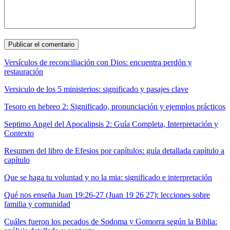
Versículos de reconciliación con Dios: encuentra perdón y
restauración
Versiculo de los 5 ministerios: significado y pasajes clave
Tesoro en hebreo 2: Significado, pronunciación y ejemplos prácticos
Septimo Angel del Apocalipsis 2: Guía Completa, Interpretación y
Contexto
Resumen del libro de Efesios por capítulos: guía detallada capítulo a
capítulo
Que se haga tu voluntad y no la mia: significado e interpretación
Qué nos enseña Juan 19:26-27 (Juan 19 26 27): lecciones sobre
familia y comunidad
Cuáles fueron los pecados de Sodoma y Gomorra según la Biblia: