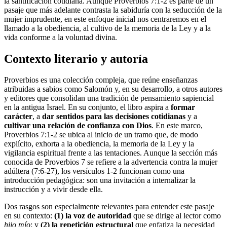
la santificación cotidiana. Aunque Proverbios 7:1-2 es parte de un
pasaje que más adelante contrasta la sabiduría con la seducción de la
mujer imprudente, en este enfoque inicial nos centraremos en el
llamado a la obediencia, al cultivo de la memoria de la Ley y a la
vida conforme a la voluntad divina.
Contexto literario y autoría
Proverbios es una colección compleja, que reúne enseñanzas
atribuidas a sabios como Salomón y, en su desarrollo, a otros autores
y editores que consolidan una tradición de pensamiento sapiencial
en la antigua Israel. En su conjunto, el libro aspira a
formar
carácter
, a
dar sentidos para las decisiones cotidianas
y a
cultivar una relación de confianza con Dios
. En este marco,
Proverbios 7:1-2 se ubica al inicio de un tramo que, de modo
explícito, exhorta a la obediencia, la memoria de la Ley y la
vigilancia espiritual frente a las tentaciones. Aunque la sección más
conocida de Proverbios 7 se refiere a la advertencia contra la mujer
adúltera (7:6-27), los versículos 1-2 funcionan como una
introducción pedagógica: son una invitación a internalizar la
instrucción y a vivir desde ella.
Dos rasgos son especialmente relevantes para entender este pasaje
en su contexto:
(1) la voz de autoridad
que se dirige al lector como
hijo mío
; y
(2) la repetición estructural
que enfatiza la necesidad