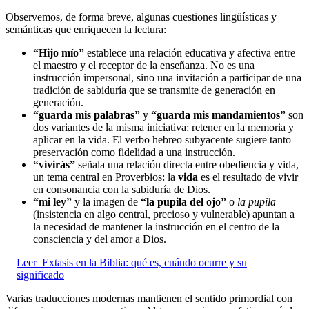
Observemos, de forma breve, algunas cuestiones lingüísticas y
semánticas que enriquecen la lectura:
“Hijo mío”
establece una relación educativa y afectiva entre
el maestro y el receptor de la enseñanza. No es una
instrucción impersonal, sino una invitación a participar de una
tradición de sabiduría que se transmite de generación en
generación.
“guarda mis palabras”
y
“guarda mis mandamientos”
son
dos variantes de la misma iniciativa: retener en la memoria y
aplicar en la vida. El verbo hebreo subyacente sugiere tanto
preservación como fidelidad a una instrucción.
“vivirás”
señala una relación directa entre obediencia y vida,
un tema central en Proverbios: la
vida
es el resultado de vivir
en consonancia con la sabiduría de Dios.
“mi ley”
y la imagen de
“la pupila del ojo”
o
la pupila
(insistencia en algo central, precioso y vulnerable) apuntan a
la necesidad de mantener la instrucción en el centro de la
consciencia y del amor a Dios.
Leer
Extasis en la Biblia: qué es, cuándo ocurre y su
significado
Varias traducciones modernas mantienen el sentido primordial con