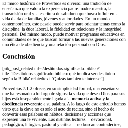
El marco histórico de Proverbios es diverso: una tradición de
enseñanza que valora la experiencia padre-madre-maestro, la
transmisión oral y la escritura de sabiduría que busca influir en la
vida diaria de familias, jóvenes y autoridades. En un mundo
contemporáneo, este pasaje puede servir para orientar temas como la
disciplina, la ética laboral, la fidelidad en relaciones y la integridad
personal. Del mismo modo, puede motivar programas educativos en
comunidades de fe que buscan formar a las nuevas generaciones con
una ética de obediencia y una relación personal con Dios.
Conclusión
[aib_post_related url='/destituidos-significado-biblico/'
title='Destituidos significado bíblico: qué implica ser destituido
según la Biblia' relatedtext='Quizás también te interese:']
Proverbios 7:1-2 ofrece, en su simplicidad formal, una enseñanza
que ha resonado a lo largo de siglos: la vida que desea Dios para sus
hijos está inseparablemente ligada a la
memoria activa
y
la
obediencia reverente
a su palabra. A lo largo de este artículo hemos
visto que la clave no es solo el acto de recitar, sino el hecho de
convertir esas palabras en hábitos, decisiones y acciones que
expresen una fe viviente. Las distintas lecturas —devocional,
pedagógica, litúrgica, pastoral y crítica— no buscan contradecirse,