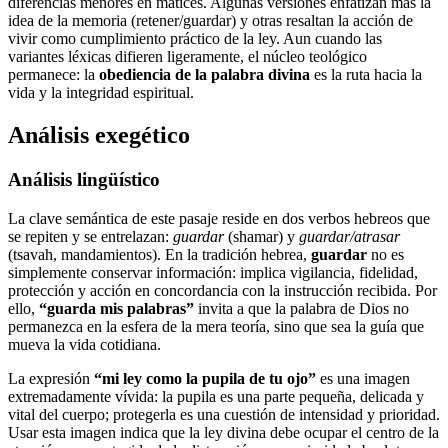
diferencias menores en matices. Algunas versiones enfatizan más la
idea de la memoria (retener/guardar) y otras resaltan la acción de
vivir como cumplimiento práctico de la ley. Aun cuando las
variantes léxicas difieren ligeramente, el núcleo teológico
permanece: la
obediencia de la palabra divina
es la ruta hacia la
vida y la integridad espiritual.
Análisis exegético
Análisis lingüístico
La clave semántica de este pasaje reside en dos verbos hebreos que
se repiten y se entrelazan:
guardar
(shamar) y
guardar/atrasar
(tsavah, mandamientos). En la tradición hebrea,
guardar
no es
simplemente conservar información: implica vigilancia, fidelidad,
protección y acción en concordancia con la instrucción recibida. Por
ello,
“guarda mis palabras”
invita a que la palabra de Dios no
permanezca en la esfera de la mera teoría, sino que sea la guía que
mueva la vida cotidiana.
La expresión
“mi ley como la pupila de tu ojo”
es una imagen
extremadamente vívida: la pupila es una parte pequeña, delicada y
vital del cuerpo; protegerla es una cuestión de intensidad y prioridad.
Usar esta imagen indica que la ley divina debe ocupar el centro de la