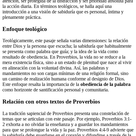
atención, ser protegida de la distracción y ser prioridad absoluta para
la acción diaria. En términos teológicos, se halla aquí una
introducción a una visión de sabiduría que es personal, íntima y
plenamente práctica.
Enfoque teológico
Teológicamente, este pasaje señala varias dimensiones: la relación
entre Dios y la persona que escucha; la sabiduría que habitualmente
se presenta como palabra que guía; y la idea de la vida como
resultado de obediencia. En Proverbios, la vida no se reduce a la
mera existencia física, sino a un estado de plenitud que nace al vivir
en alineación con la voluntad divina. Así, las palabras y
mandamientos no son cargas mínimas de una religión formal, sino
un camino de realización humana conforme al designio de Dios.
Este enfoque resalta la importancia de la
obediencia de la palabra
como horizonte de santificación personal y comunitaria.
Relación con otros textos de Proverbios
La tradición sapiencial de Proverbios presenta una constelación de
temas que se articulan con este pasaje. Por ejemplo, Proverbios 3:1-
2 exhorta a no olvidar la enseñanza y a guardar los mandamientos
para que se prolongue la vida y la paz. Proverbios 4:4-9 advierte que
la sabiduría debe guardarse en el corazón y difundirse a través de la