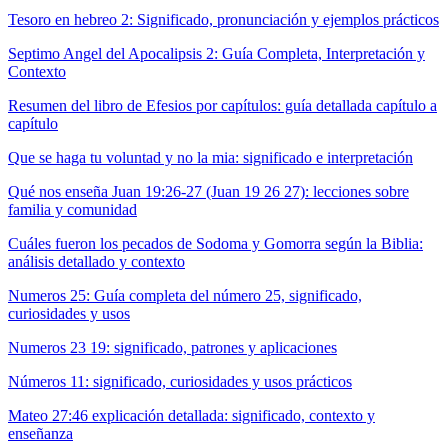
Tesoro en hebreo 2: Significado, pronunciación y ejemplos prácticos
Septimo Angel del Apocalipsis 2: Guía Completa, Interpretación y
Contexto
Resumen del libro de Efesios por capítulos: guía detallada capítulo a
capítulo
Que se haga tu voluntad y no la mia: significado e interpretación
Qué nos enseña Juan 19:26-27 (Juan 19 26 27): lecciones sobre
familia y comunidad
Cuáles fueron los pecados de Sodoma y Gomorra según la Biblia:
análisis detallado y contexto
Numeros 25: Guía completa del número 25, significado,
curiosidades y usos
Numeros 23 19: significado, patrones y aplicaciones
Números 11: significado, curiosidades y usos prácticos
Mateo 27:46 explicación detallada: significado, contexto y
enseñanza