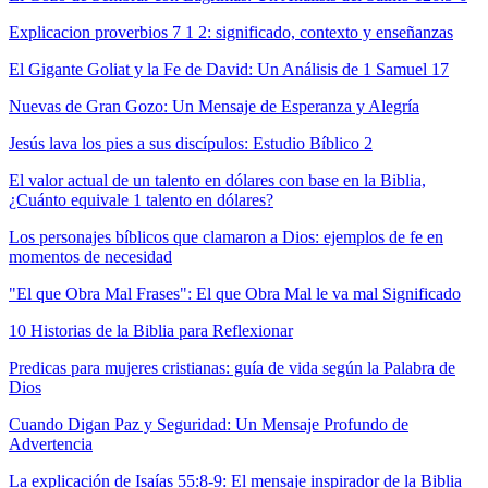
Explicacion proverbios 7 1 2: significado, contexto y enseñanzas
El Gigante Goliat y la Fe de David: Un Análisis de 1 Samuel 17
Nuevas de Gran Gozo: Un Mensaje de Esperanza y Alegría
Jesús lava los pies a sus discípulos: Estudio Bíblico 2
El valor actual de un talento en dólares con base en la Biblia,
¿Cuánto equivale 1 talento en dólares?
Los personajes bíblicos que clamaron a Dios: ejemplos de fe en
momentos de necesidad
"El que Obra Mal Frases": El que Obra Mal le va mal Significado
10 Historias de la Biblia para Reflexionar
Predicas para mujeres cristianas: guía de vida según la Palabra de
Dios
Cuando Digan Paz y Seguridad: Un Mensaje Profundo de
Advertencia
La explicación de Isaías 55:8-9: El mensaje inspirador de la Biblia