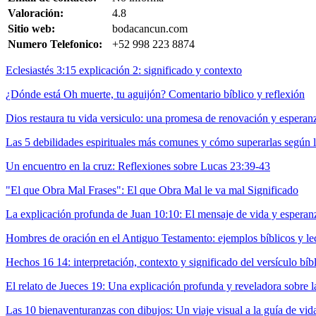
Valoración:
4.8
Sitio web:
bodacancun.com
Numero Telefonico:
+52 998 223 8874
Eclesiastés 3:15 explicación 2: significado y contexto
¿Dónde está Oh muerte, tu aguijón? Comentario bíblico y reflexión
Dios restaura tu vida versiculo: una promesa de renovación y esperan
Las 5 debilidades espirituales más comunes y cómo superarlas según l
Un encuentro en la cruz: Reflexiones sobre Lucas 23:39-43
"El que Obra Mal Frases": El que Obra Mal le va mal Significado
La explicación profunda de Juan 10:10: El mensaje de vida y esperanz
Hombres de oración en el Antiguo Testamento: ejemplos bíblicos y le
Hechos 16 14: interpretación, contexto y significado del versículo bíb
El relato de Jueces 19: Una explicación profunda y reveladora sobre la
Las 10 bienaventuranzas con dibujos: Un viaje visual a la guía de vida