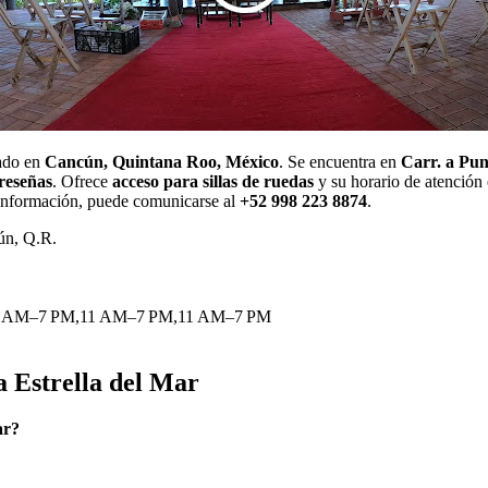
cado en
Cancún, Quintana Roo, México
. Se encuentra en
Carr. a Pu
 reseñas
. Ofrece
acceso para sillas de ruedas
y su horario de atención
información, puede comunicarse al
+52 998 223 8874
.
ún, Q.R.
1 AM–7 PM,11 AM–7 PM,11 AM–7 PM
a Estrella del Mar
ar?