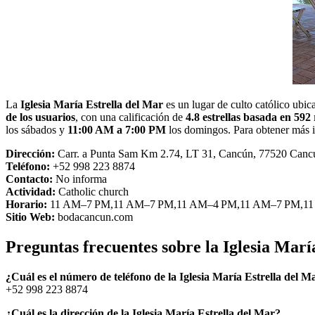
La
Iglesia María Estrella del Mar
es un lugar de culto católico ubi
de los usuarios
, con una calificación de
4.8 estrellas basada en 592
los sábados y
11:00 AM a 7:00 PM
los domingos. Para obtener más 
Dirección:
Carr. a Punta Sam Km 2.74, LT 31, Cancún, 77520 Canc
Teléfono:
+52 998 223 8874
Contacto:
No informa
Actividad:
Catholic church
Horario:
11 AM–7 PM,11 AM–7 PM,11 AM–4 PM,11 AM–7 PM,1
Sitio Web:
bodacancun.com
Preguntas frecuentes sobre la Iglesia Marí
¿Cuál es el número de teléfono de la Iglesia María Estrella del M
+52 998 223 8874
¿Cuál es la dirección de la Iglesia María Estrella del Mar?