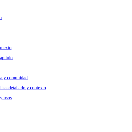
n
ntexto
apítulo
lia y comunidad
isis detallado y contexto
 y usos