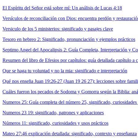
El Espíritu del Señor está sobre mí: Un análisis de Lucas 4:18
Versículos de reconciliación con Dios: encuentra perdón y restauració
Versiculo de los 5 ministerios: significado y pasajes clave
Tesoro en hebreo 2: Significado, pronunciación y ejemplos prácticos
Septimo Angel del Apocalipsis 2: Guía Completa, Interpretación y Co
Resumen del libro de Efesios por capítulos: guía detallada capítulo a c
Que se haga tu voluntad y no la mia: significado e interpretación
Qué nos enseña Juan 19:26-27 (Juan 19 26 27): lecciones sobre fami
Cuáles fueron los pecados de Sodoma y Gomorra según la Biblia: anál
Numeros 25: Guía completa del número 25, significado, curiosidades
Numeros 23 19: significado, patrones y aplicaciones
Números 11: significado, curiosidades y usos prácticos
Mateo 27:46 explicación detallada: significado, contexto y enseñanza