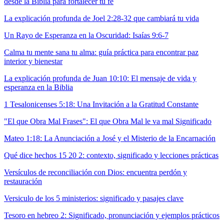
desde la Biblia para fortalecer tu fe
La explicación profunda de Joel 2:28-32 que cambiará tu vida
Un Rayo de Esperanza en la Oscuridad: Isaías 9:6-7
Calma tu mente sana tu alma: guía práctica para encontrar paz
interior y bienestar
La explicación profunda de Juan 10:10: El mensaje de vida y
esperanza en la Biblia
1 Tesalonicenses 5:18: Una Invitación a la Gratitud Constante
"El que Obra Mal Frases": El que Obra Mal le va mal Significado
Mateo 1:18: La Anunciación a José y el Misterio de la Encarnación
Qué dice hechos 15 20 2: contexto, significado y lecciones prácticas
Versículos de reconciliación con Dios: encuentra perdón y
restauración
Versiculo de los 5 ministerios: significado y pasajes clave
Tesoro en hebreo 2: Significado, pronunciación y ejemplos prácticos