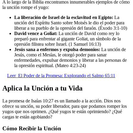
A lo largo de la Biblia encontramos innumerables ejemplos de cómo
la unción rompe el yugo:
La liberación de Israel de la esclavitud en Egipto:
La
unción del Espíritu Santo sobre Moisés le dio el poder para
liberar a su pueblo de la opresión del faraón. (Éxodo 3:1-10)
David vence a Goliat:
La unción de David como rey lo
preparó para enfrentar al gigante Goliat, un símbolo de la
opresión filistea sobre Israel. (1 Samuel 16:13)
Jesús sana a enfermos y expulsa demonios:
La unción de
Jesús, como el Mesías, le otorgó poder para sanar
enfermedades, expulsar demonios y liberar a las personas de
la opresión espiritual. (Mateo 4:23-24)
Leer
El Poder de la Promesa: Explorando el Salmo 65:11
Aplica la Unción a tu Vida
La promesa de Isaías 10:27 es un llamado a la acción. Dios nos
ofrece su unción, su poder liberador, para que podamos romper los
yugos que nos oprimen. ¿Qué yugos te están oprimiendo? ¿Qué
cargas te están agobiando?
Cómo Recibir la Unción