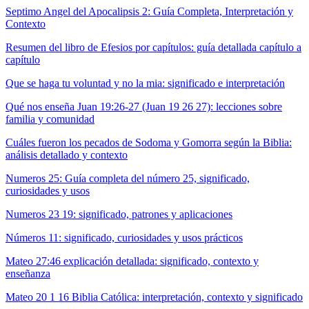
Septimo Angel del Apocalipsis 2: Guía Completa, Interpretación y
Contexto
Resumen del libro de Efesios por capítulos: guía detallada capítulo a
capítulo
Que se haga tu voluntad y no la mia: significado e interpretación
Qué nos enseña Juan 19:26-27 (Juan 19 26 27): lecciones sobre
familia y comunidad
Cuáles fueron los pecados de Sodoma y Gomorra según la Biblia:
análisis detallado y contexto
Numeros 25: Guía completa del número 25, significado,
curiosidades y usos
Numeros 23 19: significado, patrones y aplicaciones
Números 11: significado, curiosidades y usos prácticos
Mateo 27:46 explicación detallada: significado, contexto y
enseñanza
Mateo 20 1 16 Biblia Católica: interpretación, contexto y significado