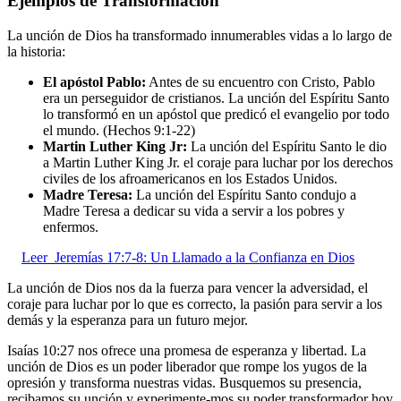
Ejemplos de Transformación
La unción de Dios ha transformado innumerables vidas a lo largo de
la historia:
El apóstol Pablo:
Antes de su encuentro con Cristo, Pablo
era un perseguidor de cristianos. La unción del Espíritu Santo
lo transformó en un apóstol que predicó el evangelio por todo
el mundo. (Hechos 9:1-22)
Martin Luther King Jr:
La unción del Espíritu Santo le dio
a Martin Luther King Jr. el coraje para luchar por los derechos
civiles de los afroamericanos en los Estados Unidos.
Madre Teresa:
La unción del Espíritu Santo condujo a
Madre Teresa a dedicar su vida a servir a los pobres y
enfermos.
Leer
Jeremías 17:7-8: Un Llamado a la Confianza en Dios
La unción de Dios nos da la fuerza para vencer la adversidad, el
coraje para luchar por lo que es correcto, la pasión para servir a los
demás y la esperanza para un futuro mejor.
Isaías 10:27 nos ofrece una promesa de esperanza y libertad. La
unción de Dios es un poder liberador que rompe los yugos de la
opresión y transforma nuestras vidas. Busquemos su presencia,
recibamos su unción y experimente-mos su poder transformador hoy