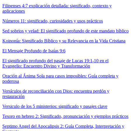
Filipenses 4:7 explicación detallada: significado, contexto y
aplicaciones
Números 11: significado, curiosidades y usos prácticos
Sed sobrios y velad: El significado profundo de este mandato bíblico
Koinonía: Significado Bíblico y su Relevancia en la Vida Cristiana
El Mensaje Profundo de Isaías 9:6
El significado profundo del pasaje de Lucas 19:1-10 en el
Evangelio: Encuentro Divino y Transformación
Oración al Ánima Sola para casos imposibles: Guía completa y
poderosa
Versículos de reconciliación con Dios: encuentra perdón y
restauración
Versiculo de los 5 ministerios: significado y pasajes clave
Tesoro en hebreo 2: Significado, pronunciación y ejemplos prácticos
Septimo Angel del Apocalipsis 2: Guía Completa, Interpretación y