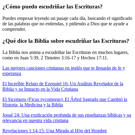
¿Cómo puedo escudriñar las Escrituras?
Puedes empezar leyendo un pasaje cada día, buscando el significado
de las palabras que no entiendas, y pidiendo a Dios que te ayude a
comprender.
¿Qué dice la Biblia sobre escudriñar las Escrituras?
La Biblia nos anima a escudriñar las Escrituras en muchos lugares,
como en Juan 5:39, 2 Timoteo 3:16-17 y Hechos 17:11.
Las mejores canciones cristianas en inglés que te llenarán de fe y
esperanza
El Increíble Relato de Ezequiel 16: Un Análisis Revelador de la
Biblia y su Impacto en la Vida Cristiana
El Sicomoro (Ficus sycomorus): El Árbol Sagrado que Cambió la
Historia, la Medicina y la Biblia
Josué 24: Una explicación profunda de sus enseñanzas bíblicas y su
relevancia en nuestra vida cristiana
Revelaciones 1:14-15: Una Mirada al Hijo del Hombre