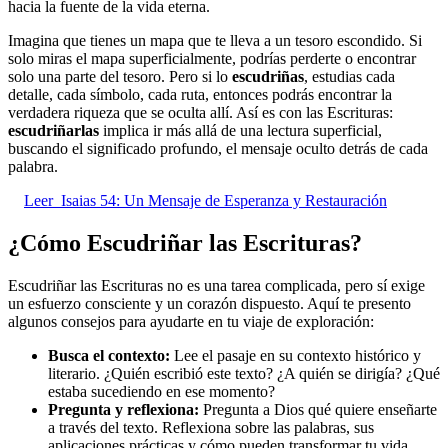
hacia la fuente de la vida eterna.
Imagina que tienes un mapa que te lleva a un tesoro escondido. Si
solo miras el mapa superficialmente, podrías perderte o encontrar
solo una parte del tesoro. Pero si lo
escudriñas
, estudias cada
detalle, cada símbolo, cada ruta, entonces podrás encontrar la
verdadera riqueza que se oculta allí. Así es con las Escrituras:
escudriñarlas
implica ir más allá de una lectura superficial,
buscando el significado profundo, el mensaje oculto detrás de cada
palabra.
Leer
Isaias 54: Un Mensaje de Esperanza y Restauración
¿Cómo Escudriñar las Escrituras?
Escudriñar las Escrituras no es una tarea complicada, pero sí exige
un esfuerzo consciente y un corazón dispuesto. Aquí te presento
algunos consejos para ayudarte en tu viaje de exploración:
Busca el contexto:
Lee el pasaje en su contexto histórico y
literario. ¿Quién escribió este texto? ¿A quién se dirigía? ¿Qué
estaba sucediendo en ese momento?
Pregunta y reflexiona:
Pregunta a Dios qué quiere enseñarte
a través del texto. Reflexiona sobre las palabras, sus
aplicaciones prácticas y cómo pueden transformar tu vida.