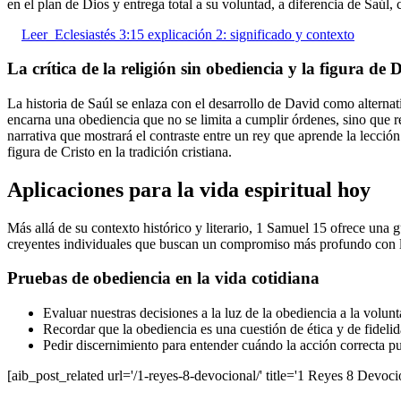
en el plan de Dios y entrega total a su voluntad, a diferencia de Saúl,
Leer
Eclesiastés 3:15 explicación 2: significado y contexto
La crítica de la religión sin obediencia y la figura de 
La historia de Saúl se enlaza con el desarrollo de David como alterna
encarna una obediencia que no se limita a cumplir órdenes, sino que 
narrativa que mostrará el contraste entre un rey que aprende la lecció
figura de Cristo en la tradición cristiana.
Aplicaciones para la vida espiritual hoy
Más allá de su contexto histórico y literario, 1 Samuel 15 ofrece una g
creyentes individuales que buscan un compromiso más profundo con l
Pruebas de obediencia en la vida cotidiana
Evaluar nuestras decisiones a la luz de la obediencia a la volu
Recordar que la obediencia es una cuestión de ética y de fidelid
Pedir discernimiento para entender cuándo la acción correcta pue
[aib_post_related url='/1-reyes-8-devocional/' title='1 Reyes 8 Devocion