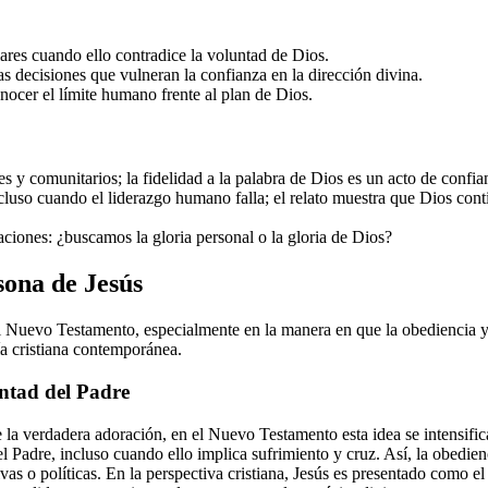
ares cuando ello contradice la voluntad de Dios.
as decisiones que vulneran la confianza en la dirección divina.
onocer el límite humano frente al plan de Dios.
y comunitarios; la fidelidad a la palabra de Dios es un acto de confian
ncluso cuando el liderazgo humano falla; el relato muestra que Dios co
aciones: ¿buscamos la gloria personal o la gloria de Dios?
sona de Jesús
l Nuevo Testamento, especialmente en la manera en que la obediencia y l
ía cristiana contemporánea.
ntad del Padre
 verdadera adoración, en el Nuevo Testamento esta idea se intensifica e
 Padre, incluso cuando ello implica sufrimiento y cruz. Así, la obedie
ivas o políticas. En la perspectiva cristiana, Jesús es presentado como 