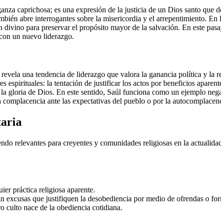
ganza caprichosa; es una expresión de la justicia de un Dios santo que
mbién abre interrogantes sobre la misericordia y el arrepentimiento. En l
n divino para preservar el propósito mayor de la salvación. En este pasa
e con un nuevo liderazgo.
 revela una tendencia de liderazgo que valora la ganancia política y la 
s espirituales: la tentación de justificar los actos por beneficios apar
a gloria de Dios. En este sentido, Saúl funciona como un ejemplo negat
la complacencia ante las expectativas del pueblo o por la autocomplacenci
taria
iendo relevantes para creyentes y comunidades religiosas en la actualida
ier práctica religiosa aparente.
sin excusas que justifiquen la desobediencia por medio de ofrendas o fo
ro culto nace de la obediencia cotidiana.