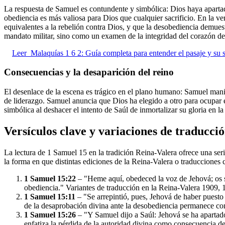
La respuesta de Samuel es contundente y simbólica: Dios haya apartad
obediencia es más valiosa para Dios que cualquier sacrificio. En la ver
equivalentes a la rebelión contra Dios, y que la desobediencia demues
mandato militar, sino como un examen de la integridad del corazón de
Leer
Malaquías 1 6 2: Guía completa para entender el pasaje y su 
Consecuencias y la desaparición del reino
El desenlace de la escena es trágico en el plano humano: Samuel manifi
de liderazgo. Samuel anuncia que Dios ha elegido a otro para ocupar el
simbólica al deshacer el intento de Saúl de inmortalizar su gloria en l
Versículos clave y variaciones de traducci
La lectura de 1 Samuel 15 en la tradición Reina-Valera ofrece una seri
la forma en que distintas ediciones de la Reina-Valera o traducciones c
1 Samuel 15:22
– "Heme aquí, obedeced la voz de Jehová; os se
obediencia." Variantes de traducción en la Reina-Valera 1909, 1
1 Samuel 15:11
– "Se arrepintió, pues, Jehová de haber puesto 
de la desaprobación divina ante la desobediencia permanece con
1 Samuel 15:26
– "Y Samuel dijo a Saúl: Jehová se ha apartado d
enfatiza la pérdida de la autoridad divina como consecuencia de