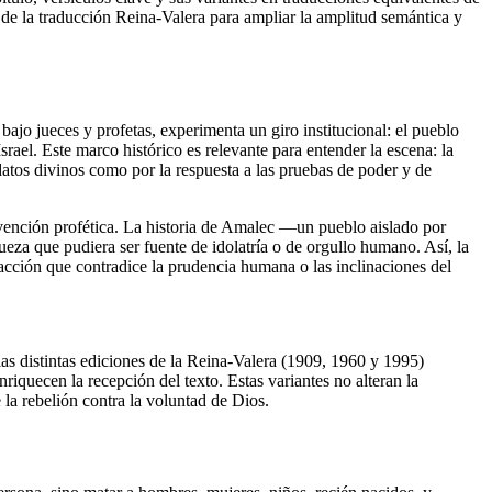
es de la traducción Reina-Valera para ampliar la amplitud semántica y
bajo jueces y profetas, experimenta un giro institucional: el pueblo
ael. Este marco histórico es relevante para entender la escena: la
ndatos divinos como por la respuesta a las pruebas de poder y de
ervención profética. La historia de Amalec —un pueblo aislado por
eza que pudiera ser fuente de idolatría o de orgullo humano. Así, la
acción que contradice la prudencia humana o las inclinaciones del
, las distintas ediciones de la Reina-Valera (1909, 1960 y 1995)
riquecen la recepción del texto. Estas variantes no alteran la
e la rebelión contra la voluntad de Dios.