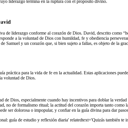
 cuyo liderazgo termina en la ruptura con el propósito divino.
David
tiva de liderazgo conforme al corazón de Dios. David, descrito como “h
responde a la voluntad de Dios con humildad, fe y obediencia persevera
n de Samuel y un corazón que, si bien sujeto a fallas, es objeto de la g
uía práctica para la vida de fe en la actualidad. Estas aplicaciones pued
a voluntad de Dios.
ntad de Dios, especialmente cuando hay incentivos para doblar la verdad
ad, no de formalismo ritual; la actitud del corazón importa tanto como l
de ser dolorosa o impopular, y confiar en la guía divina para dar pasos 
al: guía de estudio y reflexión diaria' relatedtext='Quizás también te in