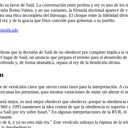
o su favor de Saúl. La conversación entre profeta y rey es uno de los 
sión Reina-Valera, y en sus variantes, la fórmula doctrinal aparece de v
tra una ética incompleta del liderazgo. El choque entre la fidelidad di
l rey y de la gracia que Dios concede para gobernar a su pueblo.
significado
esta que la decisión de Saúl de no obedecer por completo implica la ret
 lugar de Saúl, un anuncio que prepara el terreno para el desarrollo de
a ofrenda y, de forma dramática, separa al rey de la bendición divina.
ón
e de versículos clave que sirven como faros para la interpretación. A co
ercanas los presentan, para mostrar variaciones de matiz sin alterar el n
rá mejor, os será mejor obedecer que obedecer; porque la obediencia es 
960 y 1995 mantienen la idea central de que la obediencia es superior a 
a Saúl por rey sobre Israel." En algunas interpretaciones de la RVR, el 
stante.
e ti, y ya no eres más rey." Este versículo subraya la ruptura de la rel
 la desobediencia.