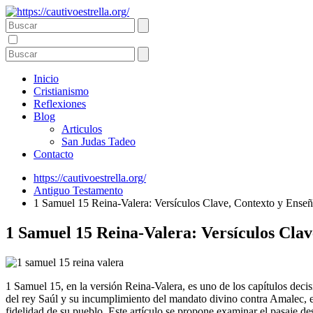
Inicio
Cristianismo
Reflexiones
Blog
Articulos
San Judas Tadeo
Contacto
https://cautivoestrella.org/
Antiguo Testamento
1 Samuel 15 Reina-Valera: Versículos Clave, Contexto y Ense
1 Samuel 15 Reina-Valera: Versículos Cla
1 Samuel 15, en la versión Reina-Valera, es uno de los capítulos decisi
del rey Saúl y su incumplimiento del mandato divino contra Amalec, e
fidelidad de su pueblo. Este artículo se propone examinar el pasaje desd