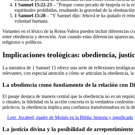
1 Samuel 15:22-23
– "Porque como pecado de brujería es la rebe
espirituales prohibidas, resaltando la gravedad de la obstinación
1 Samuel 15:28
– "Y Samuel dijo: Jehová te ha quitado el reino
voluntad humana.
Variantes en el léxico de la Reina-Valera pueden incluir diferencias 
entre obediencia y devoción. Aun cuando estas diferencias aparezcan, e
religiosos o políticos.
Implicaciones teológicas: obediencia, justic
La narrativa de 1 Samuel 15 ofrece una serie de reflexiones teológicas 
relevantes, con especial atención a cómo se articulan la obediencia, la
La obediencia como fundamento de la relación con D
El pasaje destaca de manera central que la obediencia no es un requisit
o rituales; la fidelidad en la acción concreta es la verdadera confesió
prácticos, la obediencia implica una confianza transformadora en la dir
Leer
Jocabed, madre de Moisés en la Biblia: historia y significado
La justicia divina y la posibilidad de arrepentimiento