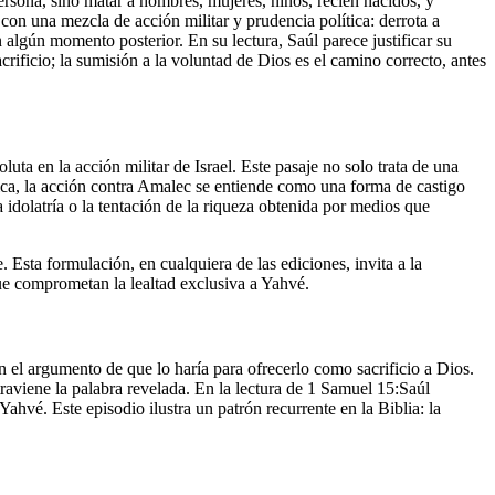
ersona, sino matar a hombres, mujeres, niños, recién nacidos, y
con una mezcla de acción militar y prudencia política: derrota a
 algún momento posterior. En su lectura, Saúl parece justificar su
acrificio; la sumisión a la voluntad de Dios es el camino correcto, antes
uta en la acción militar de Israel. Este pasaje no solo trata de una
ógica, la acción contra Amalec se entiende como una forma de castigo
a idolatría o la tentación de la riqueza obtenida por medios que
. Esta formulación, en cualquiera de las ediciones, invita a la
que comprometan la lealtad exclusiva a Yahvé.
 el argumento de que lo haría para ofrecerlo como sacrificio a Dios.
aviene la palabra revelada. En la lectura de 1 Samuel 15:Saúl
 Yahvé. Este episodio ilustra un patrón recurrente en la Biblia: la