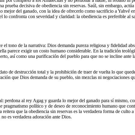
ruir por completo a los Amalecitas y no perdonar a nadie, ni rebaño ni p
a prueba decisiva de obediencia sin reservas. Saúl, sin embargo, actúa 
lo mejor del ganado, con la idea de ofrecerlo como sacrificio a Yahvé en
l lo confronta con severidad y claridad: la obediencia es preferible al s
 el tono de la narrativa: Dios demanda pureza religiosa y fidelidad absol
ndo ella parece exigir un costo humano considerable. En la tradición teol
ierto, así como una purificación del pueblo para que no se incline ante l
ato de destrucción total y la prohibición de traer de vuelta lo que quede
 adoración que Dios demanda de su pueblo, sin mezclas ni negociaciones 
al: perdona al rey Agag y guarda lo mejor del ganado para sí mismo, con
de pragmatismo político y de deseo de reconocimiento humano que contr
va reitera que la obediencia sin reservas es la verdadera forma de culto a
 no es verdadera adoración ante Dios.