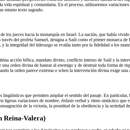
 la vida espiritual y comunitaria. En el proceso, utilizaremos variacion
un mismo texto sagrado.
de los jueces hacia la monarquía en Israel. La nación, que había vivido 
través del profeta Samuel, designa a Saúl como el primer monarca de Isr
 y la integridad del liderazgo se evalúa tanto por la fidelidad a los ma
mbina acción bélica, mandato divino, conflicto interno de Saúl y la int
 una orden divina de banear al enemigo y de destruir toda forma de riqu
uando la orden parece extrema o when la intervención divina exige una 
es lingüísticos que permiten ampliar el sentido del pasaje. En particular
 ligeras variaciones de nombre, énfasis verbal y ritmo sintáctico que en
onsagración de la victoria, la prontitud de la obediencia y la seriedad d
n Reina-Valera)