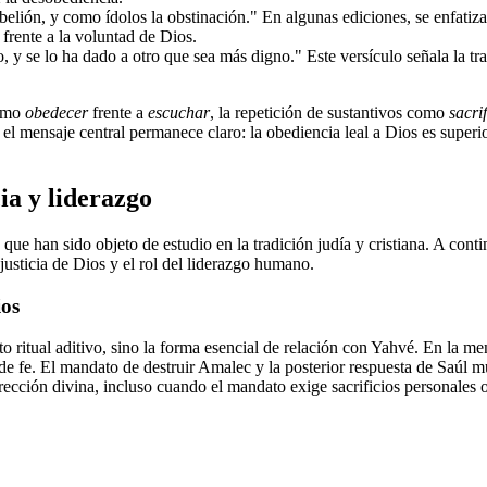
lión, y como ídolos la obstinación." En algunas ediciones, se enfatiza 
 frente a la voluntad de Dios.
, y se lo ha dado a otro que sea más digno." Este versículo señala la t
como
obedecer
frente a
escuchar
, la repetición de sustantivos como
sacrif
l mensaje central permanece claro: la obediencia leal a Dios es superio
ia y liderazgo
que han sido objeto de estudio en la tradición judía y cristiana. A cont
 justicia de Dios y el rol del liderazgo humano.
ios
o ritual aditivo, sino la forma esencial de relación con Yahvé. En la men
n de fe. El mandato de destruir Amalec y la posterior respuesta de Saúl 
ección divina, incluso cuando el mandato exige sacrificios personales o 