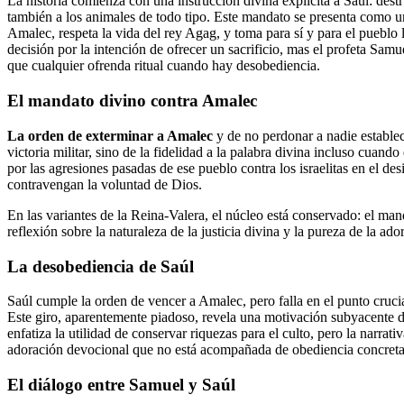
La historia comienza con una instrucción divina explícita a Saúl: dest
también a los animales de todo tipo. Este mandato se presenta como un
Amalec, respeta la vida del rey Agag, y toma para sí y para el pueblo 
decisión por la intención de ofrecer un sacrificio, mas el profeta Samue
que cualquier ofrenda ritual cuando hay desobediencia.
El mandato divino contra Amalec
La orden de exterminar a Amalec
y de no perdonar a nadie establece
victoria militar, sino de la fidelidad a la palabra divina incluso cua
por las agresiones pasadas de ese pueblo contra los israelitas en el des
contravengan la voluntad de Dios.
En las variantes de la Reina-Valera, el núcleo está conservado: el mand
reflexión sobre la naturaleza de la justicia divina y la pureza de la
La desobediencia de Saúl
Saúl cumple la orden de vencer a Amalec, pero falla en el punto cruci
Este giro, aparentemente piadoso, revela una motivación subyacente 
enfatiza la utilidad de conservar riquezas para el culto, pero la narrati
adoración devocional que no está acompañada de obediencia concreta
El diálogo entre Samuel y Saúl