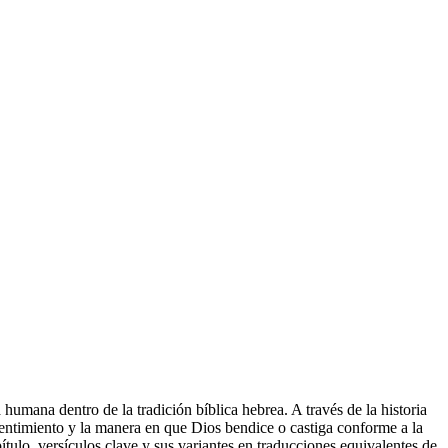
 humana dentro de la tradición bíblica hebrea. A través de la historia
entimiento y la manera en que Dios bendice o castiga conforme a la
pítulo, versículos clave y sus variantes en traducciones equivalentes de