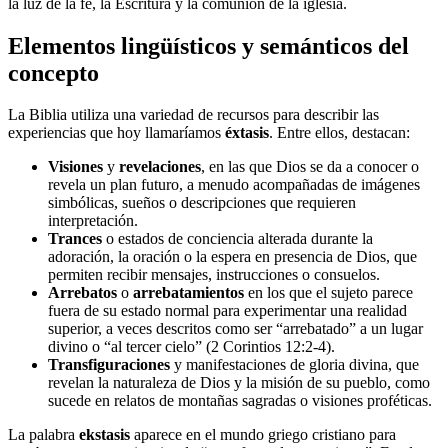
la luz de la fe, la Escritura y la comunión de la iglesia.
Elementos lingüísticos y semánticos del
concepto
La Biblia utiliza una variedad de recursos para describir las
experiencias que hoy llamaríamos
éxtasis
. Entre ellos, destacan:
Visiones
y
revelaciones
, en las que Dios se da a conocer o
revela un plan futuro, a menudo acompañadas de imágenes
simbólicas, sueños o descripciones que requieren
interpretación.
Trances
o estados de conciencia alterada durante la
adoración, la oración o la espera en presencia de Dios, que
permiten recibir mensajes, instrucciones o consuelos.
Arrebatos
o
arrebatamientos
en los que el sujeto parece
fuera de su estado normal para experimentar una realidad
superior, a veces descritos como ser “arrebatado” a un lugar
divino o “al tercer cielo” (2 Corintios 12:2-4).
Transfiguraciones
y manifestaciones de gloria divina, que
revelan la naturaleza de Dios y la misión de su pueblo, como
sucede en relatos de montañas sagradas o visiones proféticas.
La palabra
ekstasis
aparece en el mundo griego cristiano para