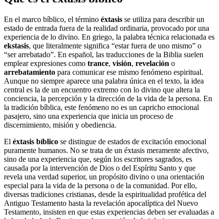
En el marco bíblico, el término
éxtasis
se utiliza para describir un
estado de entrada fuera de la realidad ordinaria, provocado por una
experiencia de lo divino. En griego, la palabra técnica relacionada es
ekstasis
, que literalmente significa “estar fuera de uno mismo” o
“ser arrebatado”. En español, las traducciones de la Biblia suelen
emplear expresiones como
trance
,
visión
,
revelación
o
arrebatamiento
para comunicar ese mismo fenómeno espiritual.
Aunque no siempre aparece una palabra única en el texto, la idea
central es la de un encuentro extremo con lo divino que altera la
conciencia, la percepción y la dirección de la vida de la persona. En
la tradición bíblica, este fenómeno no es un capricho emocional
pasajero, sino una experiencia que inicia un proceso de
discernimiento, misión y obediencia.
El
éxtasis bíblico
se distingue de estados de excitación emocional
puramente humanos. No se trata de un éxtasis meramente afectivo,
sino de una experiencia que, según los escritores sagrados, es
causada por la intervención de Dios o del Espíritu Santo y que
revela una verdad superior, un propósito divino o una orientación
especial para la vida de la persona o de la comunidad. Por ello,
diversas tradiciones cristianas, desde la espiritualidad profética del
Antiguo Testamento hasta la revelación apocalíptica del Nuevo
Testamento, insisten en que estas experiencias deben ser evaluadas a