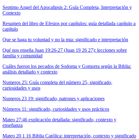
Septimo Angel del Apocalipsis 2: Guía Completa, Interpretación y
Contexto
Resumen del libro de Efesios por capítulos: guía detallada capítulo a
capítulo
Que se haga tu voluntad y no la mia: significado e interpretación
Qué nos enseña Juan 19:26-27 (Juan 19 26 27): lecciones sobre
familia y comunidad
Cuáles fueron los pecados de Sodoma y Gomorra según la Biblia:
análisis detallado y contexto
Numeros 25: Guía completa del número 25, significado,
curiosidades y usos
Numeros 23 19: significado, patrones y aplicaciones
Números 11: significado, curiosidades y usos prácticos
Mateo 27:46 explicación detallada: significado, contexto y
enseñanza
Mateo 20 1 16 Biblia Católica: interpretación, contexto y significado