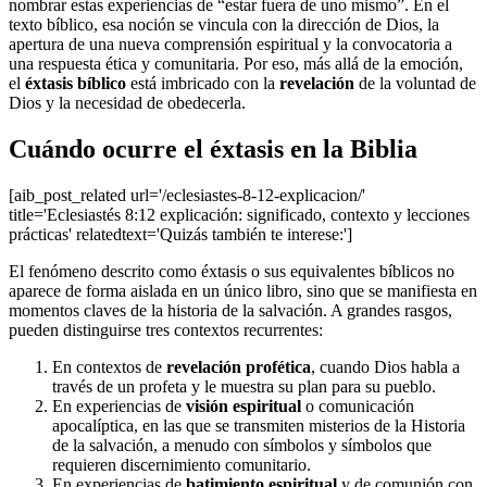
nombrar estas experiencias de “estar fuera de uno mismo”. En el
texto bíblico, esa noción se vincula con la dirección de Dios, la
apertura de una nueva comprensión espiritual y la convocatoria a
una respuesta ética y comunitaria. Por eso, más allá de la emoción,
el
éxtasis bíblico
está imbricado con la
revelación
de la voluntad de
Dios y la necesidad de obedecerla.
Cuándo ocurre el éxtasis en la Biblia
[aib_post_related url='/eclesiastes-8-12-explicacion/'
title='Eclesiastés 8:12 explicación: significado, contexto y lecciones
prácticas' relatedtext='Quizás también te interese:']
El fenómeno descrito como éxtasis o sus equivalentes bíblicos no
aparece de forma aislada en un único libro, sino que se manifiesta en
momentos claves de la historia de la salvación. A grandes rasgos,
pueden distinguirse tres contextos recurrentes:
En contextos de
revelación profética
, cuando Dios habla a
través de un profeta y le muestra su plan para su pueblo.
En experiencias de
visión espiritual
o comunicación
apocalíptica, en las que se transmiten misterios de la Historia
de la salvación, a menudo con símbolos y símbolos que
requieren discernimiento comunitario.
En experiencias de
batimiento espiritual
y de comunión con