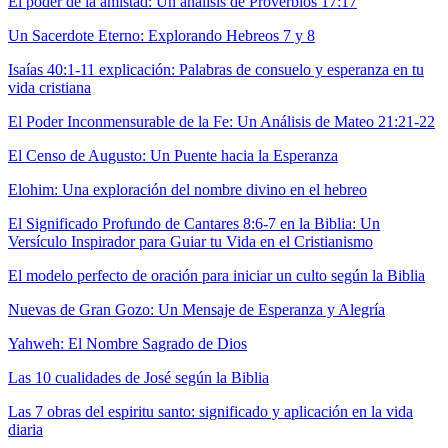
El poder de la amistad: Un análisis de Proverbios 17:17
Un Sacerdote Eterno: Explorando Hebreos 7 y 8
Isaías 40:1-11 explicación: Palabras de consuelo y esperanza en tu
vida cristiana
El Poder Inconmensurable de la Fe: Un Análisis de Mateo 21:21-22
El Censo de Augusto: Un Puente hacia la Esperanza
Elohim: Una exploración del nombre divino en el hebreo
El Significado Profundo de Cantares 8:6-7 en la Biblia: Un
Versículo Inspirador para Guiar tu Vida en el Cristianismo
El modelo perfecto de oración para iniciar un culto según la Biblia
Nuevas de Gran Gozo: Un Mensaje de Esperanza y Alegría
Yahweh: El Nombre Sagrado de Dios
Las 10 cualidades de José según la Biblia
Las 7 obras del espiritu santo: significado y aplicación en la vida
diaria