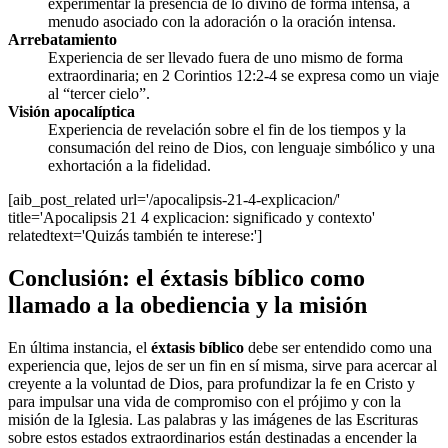
experimentar la presencia de lo divino de forma intensa, a
menudo asociado con la adoración o la oración intensa.
Arrebatamiento
Experiencia de ser llevado fuera de uno mismo de forma
extraordinaria; en 2 Corintios 12:2-4 se expresa como un viaje
al “tercer cielo”.
Visión apocalíptica
Experiencia de revelación sobre el fin de los tiempos y la
consumación del reino de Dios, con lenguaje simbólico y una
exhortación a la fidelidad.
[aib_post_related url='/apocalipsis-21-4-explicacion/'
title='Apocalipsis 21 4 explicacion: significado y contexto'
relatedtext='Quizás también te interese:']
Conclusión: el éxtasis bíblico como
llamado a la obediencia y la misión
En última instancia, el
éxtasis bíblico
debe ser entendido como una
experiencia que, lejos de ser un fin en sí misma, sirve para acercar al
creyente a la voluntad de Dios, para profundizar la fe en Cristo y
para impulsar una vida de compromiso con el prójimo y con la
misión de la Iglesia. Las palabras y las imágenes de las Escrituras
sobre estos estados extraordinarios están destinadas a encender la