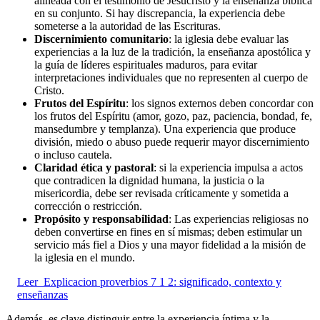
alineada con el testimonio de Jesucristo y la enseñanza bíblica
en su conjunto. Si hay discrepancia, la experiencia debe
someterse a la autoridad de las Escrituras.
Discernimiento comunitario
: la iglesia debe evaluar las
experiencias a la luz de la tradición, la enseñanza apostólica y
la guía de líderes espirituales maduros, para evitar
interpretaciones individuales que no representen al cuerpo de
Cristo.
Frutos del Espíritu
: los signos externos deben concordar con
los frutos del Espíritu (amor, gozo, paz, paciencia, bondad, fe,
mansedumbre y templanza). Una experiencia que produce
división, miedo o abuso puede requerir mayor discernimiento
o incluso cautela.
Claridad ética y pastoral
: si la experiencia impulsa a actos
que contradicen la dignidad humana, la justicia o la
misericordia, debe ser revisada críticamente y sometida a
corrección o restricción.
Propósito y responsabilidad
: Las experiencias religiosas no
deben convertirse en fines en sí mismas; deben estimular un
servicio más fiel a Dios y una mayor fidelidad a la misión de
la iglesia en el mundo.
Leer
Explicacion proverbios 7 1 2: significado, contexto y
enseñanzas
Además, es clave distinguir entre la experiencia íntima y la