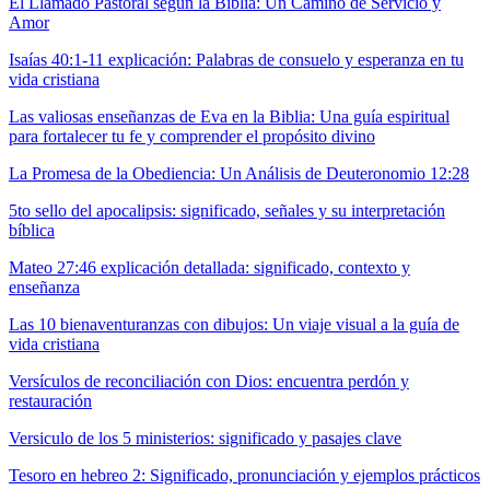
El Llamado Pastoral según la Biblia: Un Camino de Servicio y
Amor
Isaías 40:1-11 explicación: Palabras de consuelo y esperanza en tu
vida cristiana
Las valiosas enseñanzas de Eva en la Biblia: Una guía espiritual
para fortalecer tu fe y comprender el propósito divino
La Promesa de la Obediencia: Un Análisis de Deuteronomio 12:28
5to sello del apocalipsis: significado, señales y su interpretación
bíblica
Mateo 27:46 explicación detallada: significado, contexto y
enseñanza
Las 10 bienaventuranzas con dibujos: Un viaje visual a la guía de
vida cristiana
Versículos de reconciliación con Dios: encuentra perdón y
restauración
Versiculo de los 5 ministerios: significado y pasajes clave
Tesoro en hebreo 2: Significado, pronunciación y ejemplos prácticos