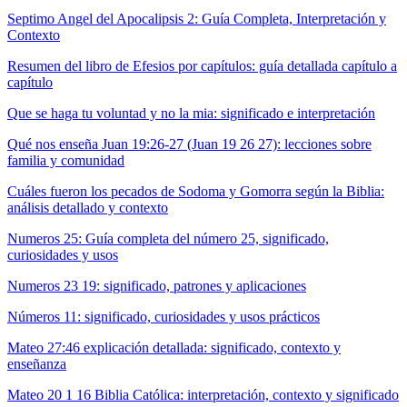
Septimo Angel del Apocalipsis 2: Guía Completa, Interpretación y
Contexto
Resumen del libro de Efesios por capítulos: guía detallada capítulo a
capítulo
Que se haga tu voluntad y no la mia: significado e interpretación
Qué nos enseña Juan 19:26-27 (Juan 19 26 27): lecciones sobre
familia y comunidad
Cuáles fueron los pecados de Sodoma y Gomorra según la Biblia:
análisis detallado y contexto
Numeros 25: Guía completa del número 25, significado,
curiosidades y usos
Numeros 23 19: significado, patrones y aplicaciones
Números 11: significado, curiosidades y usos prácticos
Mateo 27:46 explicación detallada: significado, contexto y
enseñanza
Mateo 20 1 16 Biblia Católica: interpretación, contexto y significado