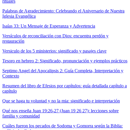
rituales
Palabras de Agradecimiento: Celebrando el Aniversario de Nuestra
Iglesia Evangélica
Isaías 33: Un Mensaje de Esperanza y Advertencia
Versículos de reconciliación con Dios: encuentra perdón y
restauración
Versiculo de los 5 ministerios: significado y pasajes clave
Tesoro en hebreo 2: Significado, pronunciación y ejemplos prácticos
Septimo Angel del Apocalipsis 2: Guía Completa, Interpretación y
Contexto
Resumen del libro de Efesios por capítulos: guía detallada capítulo a
capítulo
Que se haga tu voluntad y no la mia: significado e interpretación
Qué nos enseña Juan 19:26-27 (Juan 19 26 27): lecciones sobre
familia y comunidad
Cuáles fueron los pecados de Sodoma y Gomorra según la Biblia: