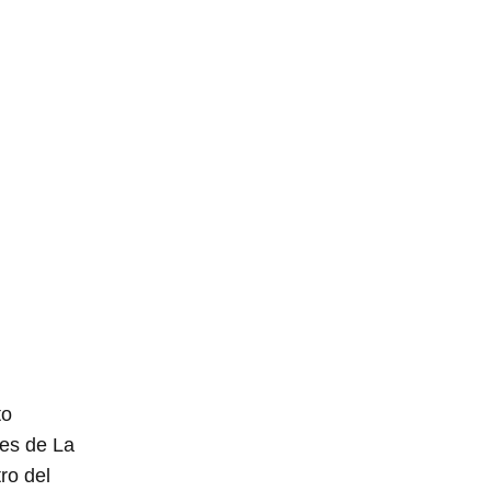
to
res de La
ro del