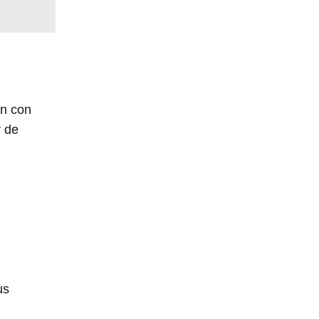
ón con
r de
us