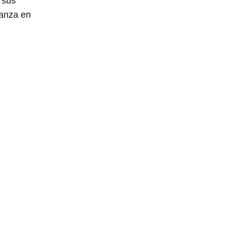
 sus
ianza en