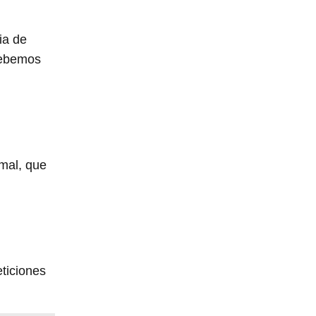
ia de
debemos
 mal, que
ticiones