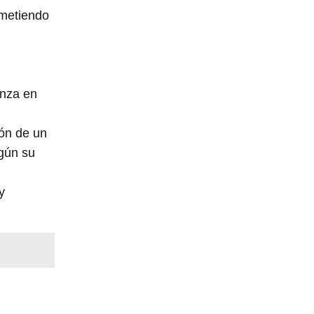
ometiendo
anza en
zón de un
egún su
y