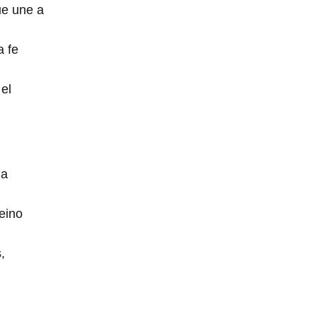
ue une a
a fe
el
za
eino
,