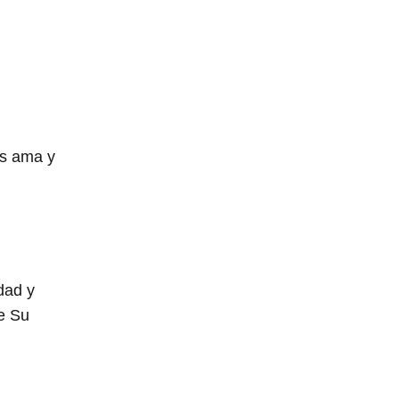
os ama y
dad y
e Su