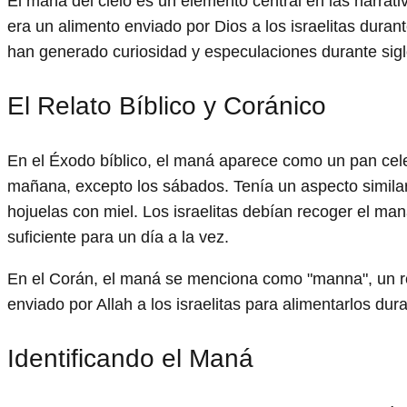
El maná del cielo es un elemento central en las narrati
era un alimento enviado por Dios a los israelitas duran
han generado curiosidad y especulaciones durante sigl
El Relato Bíblico y Coránico
En el Éxodo bíblico, el maná aparece como un pan cele
mañana, excepto los sábados. Tenía un aspecto similar 
hojuelas con miel. Los israelitas debían recoger el maná
suficiente para un día a la vez.
En el Corán, el maná se menciona como "manna", un re
enviado por Allah a los israelitas para alimentarlos dura
Identificando el Maná