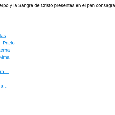
uerpo y la Sangre de Cristo presentes en el pan consagr
tas
l Pacto
terna
 Alma
ara…
uía…