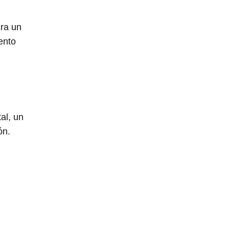
Era un
ento
al, un
ón.