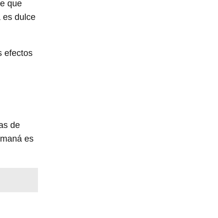
re que
a es dulce
s efectos
ras de
l maná es