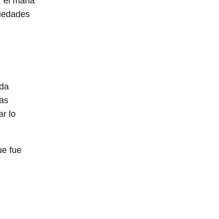
s, el maná
piedades
ada
las
ar lo
ue fue