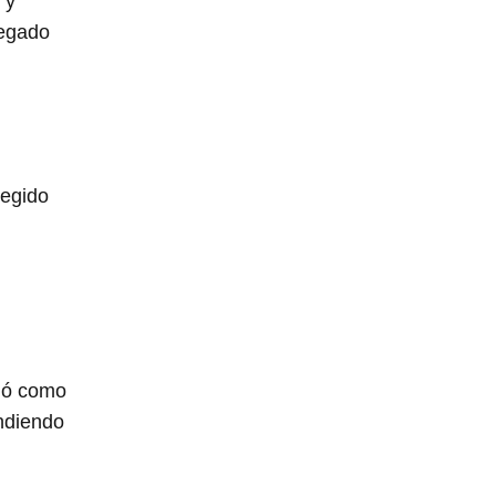
 y
legado
legido
ció como
endiendo