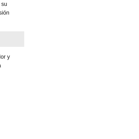
 su
sión
or y
a