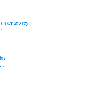
e un amado rey
r
les
 y…