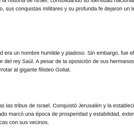
la historia de Israel, consolidando su identidad nacional
, sus conquistas militares y su profunda fe dejaron un 
id era un hombre humilde y piadoso. Sin embargo, fue e
or del rey Saúl. A pesar de la oposición de sus hermanos
tar al gigante filisteo Goliat.
s las tribus de Israel. Conquistó Jerusalén y la estable
einado marcó una época de prosperidad y estabilidad, ext
icas con sus vecinos.