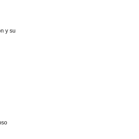
?
ón y su
oso