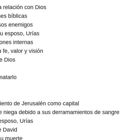
 relación con Dios
es bíblicas
osos enemigos
u esposo, Urías
ones internas
fe, valor y visión
de Dios
matarlo
miento de Jerusalén como capital
le niega debido a sus derramamientos de sangre
esposo, Urías
e David
su muerte