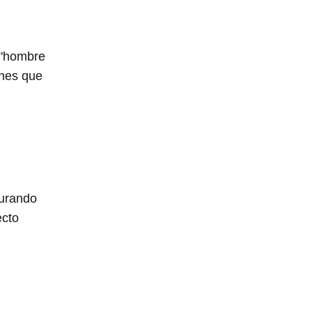
 "hombre
ones que
gurando
ecto