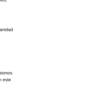
manidad
 mismos
n este