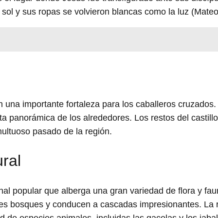
l sol y sus ropas se volvieron blancas como la luz (Mateo
n una importante fortaleza para los caballeros cruzados.
ta panorámica de los alrededores. Los restos del castill
multuoso pasado de la región.
ral
nal popular que alberga una gran variedad de flora y fau
tes bosques y conducen a cascadas impresionantes. La 
 de especies animales, incluidas las gacelas y los jabal