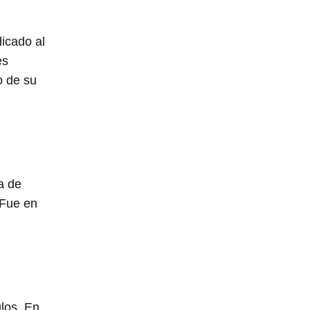
icado al
es
o de su
a de
 Fue en
ulos. En