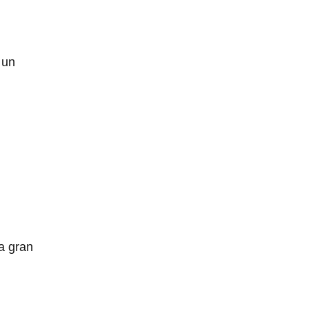
 un
a gran