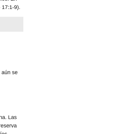
 17:1-9).
o aún se
na. Las
reserva
íes.