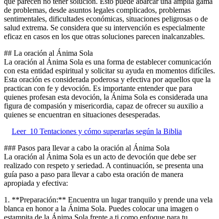
que parecen no tener solución. Esto puede abarcar una amplia gama
de problemas, desde asuntos legales complicados, problemas
sentimentales, dificultades económicas, situaciones peligrosas o de
salud extrema. Se considera que su intervención es especialmente
eficaz en casos en los que otras soluciones parecen inalcanzables.
## La oración al Ánima Sola
La oración al Ánima Sola es una forma de establecer comunicación
con esta entidad espiritual y solicitar su ayuda en momentos difíciles.
Esta oración es considerada poderosa y efectiva por aquellos que la
practican con fe y devoción. Es importante entender que para
quienes profesan esta devoción, la Ánima Sola es considerada una
figura de compasión y misericordia, capaz de ofrecer su auxilio a
quienes se encuentran en situaciones desesperadas.
Leer
10 Tentaciones y cómo superarlas según la Biblia
### Pasos para llevar a cabo la oración al Ánima Sola
La oración al Ánima Sola es un acto de devoción que debe ser
realizado con respeto y seriedad. A continuación, se presenta una
guía paso a paso para llevar a cabo esta oración de manera
apropiada y efectiva:
1. **Preparación:** Encuentra un lugar tranquilo y prende una vela
blanca en honor a la Ánima Sola. Puedes colocar una imagen o
estampita de la Ánima Sola frente a ti como enfoque para tu