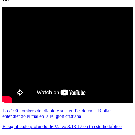
Leer
Una Carta Inspiradora: Mensaje Cristiano para Una
Amiga Querida
Los 100 nombres del diablo y su significado en la Biblia:
entendiendo el mal en la religión cristiana
El significado profundo de Mateo 3:13-17 en tu estudio bíblico