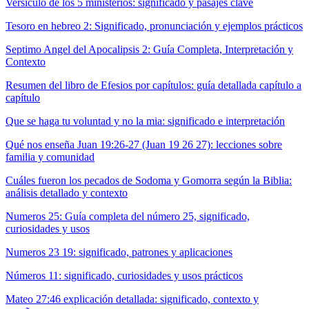
Versiculo de los 5 ministerios: significado y pasajes clave
Tesoro en hebreo 2: Significado, pronunciación y ejemplos prácticos
Septimo Angel del Apocalipsis 2: Guía Completa, Interpretación y
Contexto
Resumen del libro de Efesios por capítulos: guía detallada capítulo a
capítulo
Que se haga tu voluntad y no la mia: significado e interpretación
Qué nos enseña Juan 19:26-27 (Juan 19 26 27): lecciones sobre
familia y comunidad
Cuáles fueron los pecados de Sodoma y Gomorra según la Biblia:
análisis detallado y contexto
Numeros 25: Guía completa del número 25, significado,
curiosidades y usos
Numeros 23 19: significado, patrones y aplicaciones
Números 11: significado, curiosidades y usos prácticos
Mateo 27:46 explicación detallada: significado, contexto y